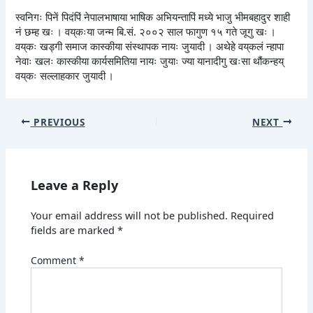
स्वनिगः पिनें पिदंपिं नेपालभाषाया भाषिक अभियन्तापिं मध्ये भाजु भीमबहादुर शाही
नं छम्ह खः । वय्‌कःया जन्म बि.सं. २००२ साल फागुण १५ गते जूगु खः ।
वय्‌कः खड्गी समाज कास्कीया संस्थापक नायः जुयादी । अथेहे वय्‌कलं न्हापा
नेवाः खलः कास्कीया कार्यसमितिया नायः जुयाः ज्या यानादीगु खःसा थौंकन्हय्
वय्‌कः सल्लाहकार जुयादी ।
PREVIOUS
NEXT
Leave a Reply
Your email address will not be published.
Required
fields are marked
*
Comment
*