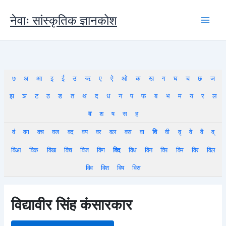
Skip
to
नेवाः सांस्कृतिक ज्ञानकोश
content
७
अ
आ
इ
ई
उ
ऋ
ए
ऐ
ओ
क
ख
ग
घ
च
छ
ज
झ
ञ
ट
ठ
ड
त
थ
द
ध
न
प
फ
ब
भ
म
य
र
ल
व
श
ष
स
ह
वं
वग
वच
वज
वद
वय
वर
वल
वस
वा
वि
वी
वृ
वे
वै
व्
विआ
विक
विख
विच
विज
विण
विद
विध
विन
विप
विम
विर
विल
विव
विश
विष
विस
विद्यावीर सिंह कंसारकार