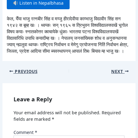
Listen in Nepalbhasa
केल, येँया भाजु रत्नबीर सिंह व मय्जु हीरादेवीया काय्भाजु विद्यावीर सिंह सन
१९४२ स बूम्ह खः । थ्वय्कः सन् १९६५ स त्रिभुवन विश्वविद्यालयपाखें भूगोल
विषय कयाः स्नातकोत्तर क्वचायेके धुंकाः भारतया पटना विश्वविद्यालयपाखें
विद्यावारिधि उपाधि कयादीम्ह खः । नेपालय् जनसांख्यिक शोध व अनुसन्धानया
ज्याय् न्ह्यलुवा थ्वय्कः राष्ट्रिय निर्वाचन व मेमेगु प्रयोजनया निंतिं निर्वाचन क्षेत्र,
जिल्ला, प्रदेश आदिया सीमा ब्यवस्थापनय् आपालं तिबः बियावःम्ह भाजु खः ।
PREVIOUS
NEXT
Leave a Reply
Your email address will not be published.
Required
fields are marked
*
Comment
*