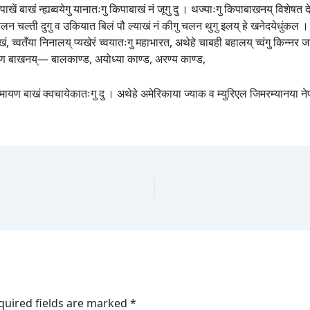
खें बाखं न्ह्यब्वयेगु यानातःगु किपाबाखं नं जूगु दु । थज्याःगु किपाबाखनय् विशेषत देग
ल्ती दुगु व उकियात बिलं पौ ल्याखं नं कीगु चलन थुगु इलय् हे खनेदयेधुंकल । थ्वह
, च्वतँया निनालय् प्यखेरं च्वयातःगु महाभारत, अथेहे चाबही बहालय् च्वंगु किन्नर 
ायण बाखनय्— बालकाण्ड, अयोध्या काण्ड, अरण्य काण्ड,
् रामायण बाखं क्वचायेकातःगु दु । अथेहे अमेरिकाया ज्याक व म्युरिएल जिमरम्यानया
।
quired fields are marked
*