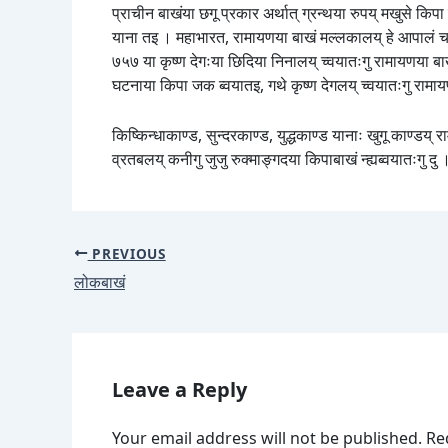
प्राचीन बाखंया छगू प्रकार अर्थात् ग्रन्थया रुपय् मखुसे किपा पा
याना तइ । महाभारत, रामायणया बाखं मल्लकालय् हे आपालं चलन च
७५७ या कृष्ण देगःया छिदिया निनालय् च्वयातःगु रामायणया बाखं
घटनाया किपा जक ब्वयातइ, गथे कृष्ण देगलय् च्वयातःगु राम
किष्किन्धाकाण्ड, सुन्दरकाण्ड, युद्धकाण्ड यानाः खुगू काण्डय
व्रतबलय् कनीगु जुजु रुक्माङ्गदया किपाबाखं न्ह्यब्वयातःगु दु 
PREVIOUS
लोकबाखं
Leave a Reply
Your email address will not be published.
Re