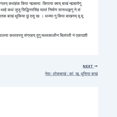
लय् कथंहंक किपा न्ह्यब्वयाः किपाया क्वय् बाखं न्ह्यब्वयेगु
े कथं जुजु सिद्धिनरसिंह मल्लं निर्माण यानाथकूगु ने.सं
जातक बाखं थुकिया छुं दसु खः । थज्याःगु किपा बाखनय् मू मू
 नेपालया कलावस्तु संग्रहय् दुगु मल्लकालीन बिलंपती नं एकादशी
NEXT
नेवाः लोकबाखं : कां, खू, धुसिया बाखं