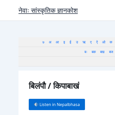
Skip
नेवाः सांस्कृतिक ज्ञानकोश
to
content
७
अ
आ
इ
ई
उ
ऋ
ए
ऐ
ओ
क
बः
बक
बख
बज
बिलंपौ / किपाबाखं
Listen in Nepalbhasa