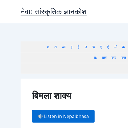
Skip
नेवाः सांस्कृतिक ज्ञानकोश
to
content
७
अ
आ
इ
ई
उ
ऋ
ए
ऐ
ओ
क
बः
बक
बख
बज
बिमला शाक्य
Listen in Nepalbhasa