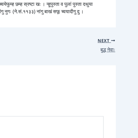
येफुम्ह छम्ह स्रष्टा खः । न्हूपुस्ता व पुलां पुस्ता दथुया
ु नुगः (ने.सं.११३३) नांगु बाखं सफू च्वयादीगु दु ।
NEXT
बुद्ध नेवाः