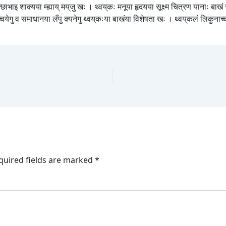
ाइ शाक्यया म्ह्याय् मय्‌जु खः । थ्वय्‌कः मनूया हृदयया सूक्ष्म चित्रण यानाः बाखं च्व
ेगु व समाधानया लँपु क्यनेगु थ्वय्‌कःया बाखंया विशेषता खः । थ्वय्‌कलं लिकुनाच्वंग
quired fields are marked
*