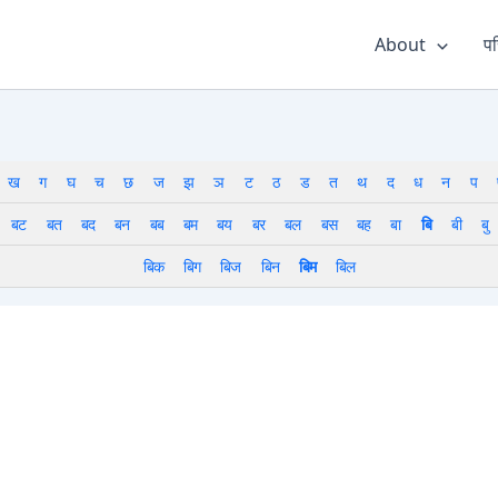
About
पर
ख
ग
घ
च
छ
ज
झ
ञ
ट
ठ
ड
त
थ
द
ध
न
प
बट
बत
बद
बन
बब
बम
बय
बर
बल
बस
बह
बा
बि
बी
बु
बिक
बिग
बिज
बिन
बिम
बिल