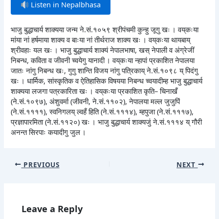
Listen in Nepalbhasa
भाजु बुद्धाचार्य शाक्यया जन्म ने.सं.१०५९ श्रीपंचमी कुन्हु जूगु खः । वय्‌कःया
मांया नां हर्षमाया शाक्य व बाःया नां तीर्थराज शाक्य खः । वय्‌कःया थायबाय्
श्रीवहाः यल खः । भाजु बुद्धाचार्य शाक्यं नेपालभाषा, खस् नेपाली व अंग्रेजीं
निबन्ध, कविता व जीवनी च्वयेगु यानादी । वय्‌कःया न्हापां प्रकाशित नेपालया
जातः नांगु निबन्ध खः, गुगु शान्ति विजय नांगु पत्रिकाय् ने.सं.१०९८ य् पिदंगु
खः । धार्मिक, सांस्कृतिक व ऐतिहासिक विषयया निबन्ध च्वयादीम्ह भाजु बुद्धाचार्य
शाक्यया लजगा पत्रकारिता खः । वय्‌कःया प्रकाशित कृति– चिनाखँ
(ने.सं.१०९७), अंशुवर्मा (जीवनी, ने.सं.११०२), नेपालया मल्ल जुजुपिं
(ने.सं.११११), स्वनिगलय् ल्वहँ हिति (ने.सं.१११४), म्हपुजा (ने.सं.१११७),
प्रज्ञापारमिता (ने.सं.११२०) खः । भाजु बुद्धाचार्य शाक्यजुं ने.सं.१११४ य् गौरी
अनन्त सिरपाः कयादीगु जुल ।
PREVIOUS
NEXT
Leave a Reply