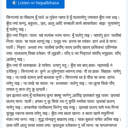
Listen in Nepalbhasa
सिनाज्यां वाःपीबलय् बुँ पाले अःपुकेत न्हापा हे बुँ पालातयेगु ज्यायात बुँपाःज्या धाइ।
बुँपाःज्यां कय्गू, बकुलाः, छ्व, आलु आदि सय्बाली काये क्वचायेकाः बाझः जुयाच्वंगु
बुँ पालेगु याइ।
बुँपाःज्यां निह्राः पालाः ख्वं मल्यंक भस्म यानाः बुँ पालेगु याइ। न्हापांगु ह्राः पालीम्हं
निताः पालाः चा पाला थाय्तुं तइ। दथुइ स्यः छस्यःचा ल्यंकाः हानं अथे हे यानाः
पाली। निह्राः अथवा स्यः पालीम्हं छपाँय् जवय् छपाँय् खवय् छसिकथं उतिग्यंक
तयाः पालाथाय् तिक्व दयेकाः पौ लुइकी। घाँय् दःसा निह्रालं चापाँय् भपुइकाः घाँय्
ल्हाकेगु याइ।
बुँपाःज्यां पौ थपाय्हाकः हे यायेमाः धयागु मदु। बुँया ब्या बाय् हाकः न्ह्यापाखें नं
दयेकेफु। सिनाज्यां लः कुने अःपुकेगुयात ध्यानय् तयाः पौ ताःहाकः चिहाकः यायेगु
याइ। प्वःपाखे द्यामय् छपौ बल्लाक भुनी। सिनाज्यां थ्व हे पौया चा कयाः द्यांप्वः
तयेगु याइ। प्वःपाखे चा सालाः प्वः थथ्याकाः पालेगु याइ। जाःकूया सिकं पाँय्
तयातःगु बाजःवंगु कू छ्यली।
छ्व ह्वलातःथाय् बुँ पालेबलय् कूया क्वम्हू ज्वनेगु ल्हातिइ छ्वख्वतं सुइ धकाः छ्वख्वं
छलय् यानाः पाली। हय्काःगु कू सिकं थ्यःगु कुलिं थ्ययेक पालाः छ्वख्वं छलय्
यायेगु याइ। हय्कायेक पालीबलय् थिनेगु याइ मखु। छ्वख्वं छलय् याये मसःपिन्सं
कूचुइ रबरया कवच तयेगु याइ। बुँपाःज्या ब्वला खानाः व ब्वला खाये मफुपिन्सं
मंकाःज्या थनाः याइ। शुद्ध तांन्वइगु बखतय् लाइ। याकःबुकलं यायेत अल्सि चाइ।
छकःपतिं आलु घासा ल्वसा तयाः छ्वालुक दयेकातःगु थ्वँ त्वनाः म्ह याग्लाप्याग्ला