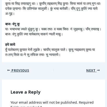
कूपाःया सिइ तयातइगु धाः। कूपाँय् तइबलय् मिइ छुयाः सिया च्वसं पाःलय् मुगःधाः
दयेक छ्यानाः सि उतिग्यंक सालुकी। कुं भचा ब्वयेकी। पाँय् दुगु कुलिं ज्या याये
अःपुइ।
बाजः वंगु कू
पाः भचाभचा ज्यले धुंकूगु कू। यक्व तपाः व यक्व चिपाः नं जुइमखु। पाँय् तयातइ।
बाजः वंगु कुलिं ज्या यायेबलय् याकनं न्यली मखु।
हये काये
बुँ पालेबलय् कूयात भेसें लुइके। चापाँय् सालुक पाले। कूचु न्वइबलय् कूम्वःया
तःलय् सिकं द्यःने सु तफिक तयाः चु न्वयातये।
PREVIOUS
NEXT
Leave a Reply
Your email address will not be published.
Required