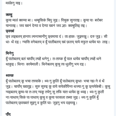
मवंकेगु याइ।
क्वम्हू
कूया म्वलं क्वय्या ब्व। थम्हूसिकं चिपु जुइ। पिचुक सुनातइ। कूया पाः बरोबर
यानातइ। जव ख्वनं देय्पा व देय्पा ख्वनं जव ल्हाः क्वम्हुलिइ तइ।
छ्वख्वं
छ्व लइबलय् हानाप ल्यनाच्वनीगु छ्वमाया दं। ताःहाकः जुइमखु। दरु जुइ। सी
धाः थें दइ। न्यासि वनेबलय् व बुँ पालीबलय् ख्वं छलय् याये मफुत धायेव घाः लाइ।
थिनेगु
बुँ पालेबलय् बलं चापाँय् ल्यहें थनेगु। तःताय्क बुँ पाल धायेव चापाँय् ल्यहें थने
थाकुइ। थिनाः कायेमाली। थिनेबलय् कूचु त्वःधुलीगु भय दइ।
थ्यय्क
बुँ पालेबलय् कू भचा तस्वाके। थ्यःगु कुलिं बुँ पालेबलय् कूधाः भचा न्ह्यःने वं थें
जुइ। चापाँय् ख्वातुइ। सुरु सुरुइ कू वाये सयेकीपिन्त थज्याःगु कू छ्ययेकेबी। कूचु
न्वइबलय् कूम्वःया तःलय् न्वकू तयेगु सु तफि यात धायेव कू थ्यइ। थ्यःगु कुली
नाःयाथाय् सिकं पाःपाथाय् कूचु व कूया फासला तब्या जुइ। थ्यःगु कुलिं बुँ
पालेबलय् छ्वख्वतं सुइगु व कुलिं घाः जुइगु भय दइमखु।
पाँय्