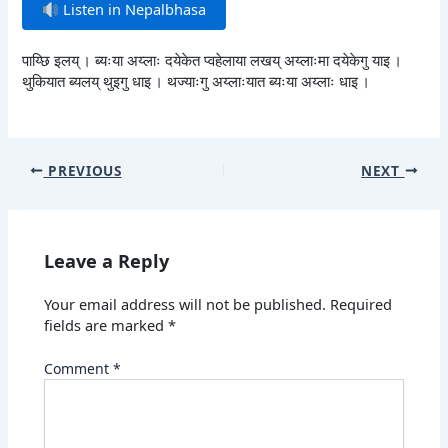
Listen in Nepalbhasa
पाय्छि इलय् । ब्यःया अय्लाः दयेकेत प्वहेलाया लखय् अय्लाःमा दयेकेगु याइ ।
थुकियात ब्यलय् थुइगु धाइ । थज्याःगु अय्लाःयात ब्यःया अय्लाः धाइ ।
PREVIOUS
NEXT
Leave a Reply
Your email address will not be published.
Required
fields are marked
*
Comment
*