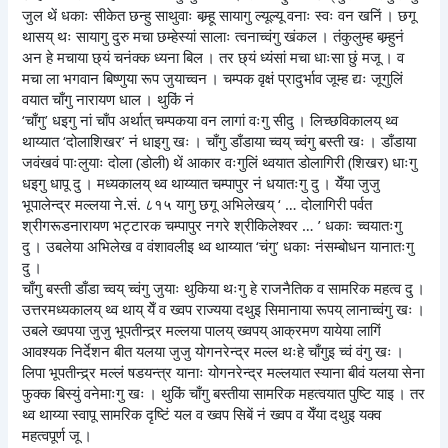
जुल थें धकाः सीकेत छन्हु साथुवाः बम्र्हू सायागु ल्यूल्यू वनाः स्वः वन खनिं । छगू
थासय् थः सायागु दुरु मचा छम्हेस्यां सालाः त्वनाच्वंगु खंकल । तंकुलुम्ह बम्र्हुनं
अन हे मचाया छ्यं चनंक्क ध्यना बिल । तर छ्यं ध्यंसां मचा धाःसा छुं मजू । व
मचा ला भगवान बिष्णुया रूप जुयाच्वन । चम्पक वृक्षं प्रादुर्भाव जूम्ह द्यः जूगुलिं
वयात चाँगु नारायण धाल । थुकिं नं
‘चाँगु’ धइगु नां चाँप अर्थात् चम्पकया वन लागां वःगु सीदु । लिच्छविकालय् थ्व
थाय्यात ‘दोलाशिखर’ नं धाइगु खः । चाँगु डाँडाया च्वय् च्वंगु बस्ती खः । डाँडाया
जवंखवं पाःलुयाः दोला (डोली) थें आकार वःगुलिं थ्वयात डोलागिरी (शिखर) धाःगु
धइगु धापू दु । मध्यकालय् थ्व थाय्यात चम्पापुर नं धयातःगु दु । येँया जुजु
भूपालेन्द्र मल्लया ने.सं. ८१५ यागु छगू अभिलेखय् ‘ … दोलागिरी पर्वत
श्रीगरूडनारायण भट्टारक चम्पापुर नगरे श्रीकिलेश्वर … ’ धकाः च्वयातःगु
दु । उबलेया अभिलेख व वंशावलीइ थ्व थाय्यात ‘चंगु’ धकाः नंसम्बोधन यानातःगु
दु ।
चाँगु बस्ती डाँडा च्वय् च्वंगु जुयाः थुकिया थःगु हे राजनैतिक व सामरिक महत्व दु ।
उत्तरमध्यकालय् थ्व थाय् येँ व ख्वप राज्यया दथुइ सिमानाया रूपय् लानाच्वंगु खः ।
उबले ख्वपया जुजु भूपतीन्द्र्र मल्लया पालय् ख्वपय् आक्रमण यायेया लागिं
आवश्यक निर्देशन बीत यलया जुजु योगनरेन्द्र मल्ल थःहे चाँगुइ च्वं वंगु खः ।
लिपा भूपतीन्द्र्र मल्लं षडयन्त्र यानाः योगनरेन्द्र मल्लयात स्याना बीवं यलया सेना
फुक्क बिस्युं वनेमाःगु खः । थुकिं चाँगु बस्तीया सामरिक महत्वयात पुष्टि याइ । तर
थ्व थाय्या स्वापू सामरिक दृष्टिं यल व ख्वप सिबें नं ख्वप व येँया दथुइ यक्व
महत्वपूर्ण जू ।