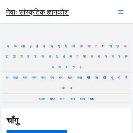
Skip
to
नेवाः सांस्कृतिक ज्ञानकोश
content
७
अ
आ
इ
ई
उ
ऋ
ए
ऐ
ओ
क
ख
ग
घ
च
छ
ज
झ
ञ
ट
ठ
ड
त
थ
द
ध
न
प
फ
ब
भ
म
य
र
ल
व
श
ष
स
ह
चं
चक
चच
चण
चन
चप
चर
चल
चस
चा
चि
ची
चु
चे
चै
चो
च्
चाक
चाज
चाण
चाब
चाय
चार
चाँगु