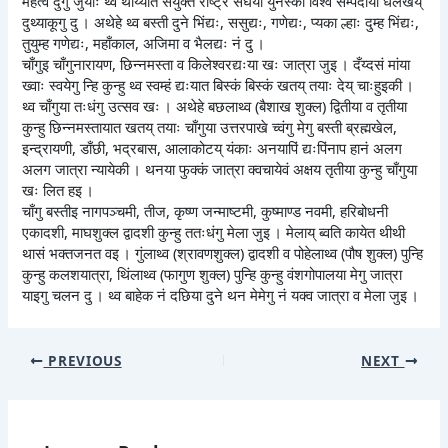
महत्व दुगु जुयाः थ्व थाय्यात संयुक्त राष्ट्र संघया युनेस्कों विश्व सम्पदाया धलखय्
दुथ्याकूगु दु । अथेहे थ्व बस्ती दुने भिंद्यः, ससुद्यः, गणेद्यः, प्यका ल्हाः दुम्ह भिंद्यः,
तुयुम्ह गणेद्यः, महाँकाल, अजिमा व भैलद्यः नं दु ।
चाँगुइ चाँगुनारायण, छिन्नमस्ता व किलेश्वरद्यःया खः जात्रा जुइ । दँय्दसं मांया
ख्वाः स्वयेगु न्हि कुन्हु थ्व स्वम्हं द्यःयात बिस्कं बिस्कं खतय् तयाः देय् चाःहुइकी ।
थ्व चाँगुया तःधंगु उत्सव खः । अथेहे बछलाथ्व (बैशाख शुक्ल) द्वितीया व तृतीया
कुन्हु छिन्नमस्तायात खतय् तयाः चाँगुया उत्तरपाखे च्वंगु मेगु बस्ती ब्रह्मखेल,
इन्द्रायणी, डाँछी, भद्रबास, आलाकोटय् यंकाः अनयापिं द्यःपिंनाप हानं अलग
अलग जात्रा न्यायेकी । थनया फुक्कं जात्रा क्वचायेवं अक्षय तृतीया कुन्हु चाँगुया
खः लित हइ ।
चाँगु बस्तीइ नागपञ्चमी, तीज, कृष्ण जन्माष्टमी, कुष्माण्ड नवमी, हरिबोधनी
एकादशी, माघशुक्ल द्वादशी कुन्हु ततःधंगु मेला जुइ । मेलाय् ब्वति कायेत थीथी
थासं भक्तजनत वइ । गुंलाथ्व (श्रावणशुक्ल) द्वादशी व पोहेलाथ्व (पौष शुक्ल) पुन्हि
कुन्हु कलशयात्रा, थिंलाथ्व (फागुण शुक्ल) पुन्हि कुन्हु वंशगोपालया मेगु जात्रा
याइगु चलन दु । थ्व बाहेक नं दछिया दुने थन मेमेगु नं यक्व जात्रा व मेला जुइ ।
PREVIOUS
NEXT