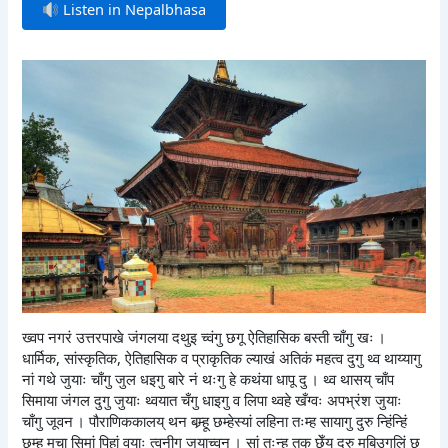
Listen in Nepalbhasa
ख्वप नगरं उत्तरपाखे जंगलया दथुइ च्वंगु छगू ऐतिहासिक बस्ती चाँगु खः ।
धार्मिक, सांस्कृतिक, ऐतिहासिक व प्राकृतिक ल्याखं अतिकं महत्व दुगु थ्व थाय्यागु
नां गथे जुयाः चाँगु जुल धइगु बारे नं थःगु हे कथंया धापू दु । थ्व थासय् चाँप
सिमाया जंगल दुगु जुयाः थ्वयात चँगु धाइगु व लिपा थ्वहे खँग्वः अपभ्रंश जुयाः
चाँगु जूवन । पौराणिककालय् थन बम्र्हू छम्हेस्यां लहिना तःम्ह सायागु दुरु न्हिंन्हिं
छम्ह मचा सिमां पिहां वयाः त्वनीगु जुयाच्वन । सां तःन्हु तक छेँय् दुरु मबिउगुलिं छु