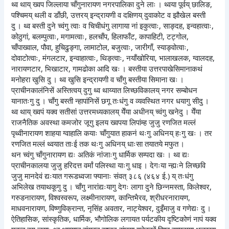
थ्व थाय् ख्वप जिल्लाया चाँगुनारायण नगरपालिका दुने लाः । थ्वया पूर्वय् छालिङ,
पश्चिमय् थली व डाँछी, उत्तरय् इन्द्रायणी व दक्षिणय् दुवाकोट व झौखेल बस्ती
दु । थ्व बस्ती दुने च्वंगु त्वाः व चिचीधंगु लागाया नां इकुत्वाः, साङ्दह, इन्वहात्वाः,
कोठुगां, बलम्पुत्वाः, मगामत्वाः, हलचाँप, हिलाफाँट, कापाहिटी, टट्गोल,
चाँपाख्वाल, पौवा, हुचिढुङ्गा, लामाटोल, बजुत्वाः, जारीगाँ, स्याङ्वोत्वाः,
दोवाटोत्वाः, मंगलटार, इन्वाहात्वाः, थिङ्त्वाः, नयाँखोरिया, भालाखलक, ग्वालदह,
नारायणटार, भिखाटार, गामढोका आदि खः । बस्तीया उत्तरपाखेसिमानाकथं
मनोहरा खुसि दु । थ्व खुसि इन्द्रायणी व चाँगु बस्तीया सिमाना खः ।
प्राचीनकालंनिसें अस्तित्वय् दुगु थ्व थाय्यात लिच्छविकालय् नगर सम्बोधन
यानातःगु दु । चाँगु बस्ती न्हापांनिसें छगू तःधंगु व व्यवस्थित नगर धयागु सीदु ।
थ्व थाय् ख्वपं यक्व सतीसां उत्तरमध्यकालय् येँया अधीनय् च्वंगु खनेदु । येँया
राजनैतिक अवस्था कमजोर जूगु इलय ख्वपया लिपांम्ह जुजु रणजित मल्लं
पृथ्वीनारायण शाहया ग्वाहालि कयाः चाँगुयात हाकनं थःगु अधिनय् हःगु खः । तर
रणजित मल्लं थ्वयात ताःई तक थःगु अधिनय् धाःसा तयातये मफुत ।
थन च्वंगु चाँगुनारायण द्यः अतिकं नांजाःगु धार्मिक सम्पदा खः । थ्व द्यः
प्राचीनकालया जुजु हरिदत्त वर्मां पलिस्था याःगु धाइ । देगःया न्ह्यःने लिच्छवि
जुजु मानदेवं द्यःयात गरूडध्वजा फ्यानाः संवत् ३८६ (४६४ ई.) य् तःधंगु
अभिलेख तयाथकूगु दु । चाँगु नारांद्यःयागु देगः लागा दुने छिन्नमस्ता, किलेश्वर,
गरुडनारायण, विश्वस्वरूप, लक्ष्मीनारायण, कान्तिभैरव, श्रीधरनारायण,
माधवनारायण, विष्णुविक्रान्त, नृसिंह अवतार, नाट्येश्वर, दुइँमाजु व गणेद्यः दु ।
ऐतिहासिक, सांस्कृतिक, धार्मिक, भौगोलिक लगायत पर्यटकीय दृष्टिकोणं नापं यक्व