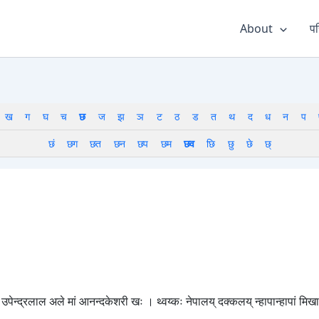
About
पर
ख
ग
घ
च
छ
ज
झ
ञ
ट
ठ
ड
त
थ
द
ध
न
प
छं
छग
छत
छन
छप
छम
छव
छि
छु
छे
छ्
बुजु उपेन्द्रलाल अले मां आनन्दकेशरी खः । थ्वय्कः नेपालय् दक्कलय् न्हापान्हापां म