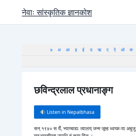
Skip
नेवाः सांस्कृतिक ज्ञानकोश
to
content
७
अ
आ
इ
ई
उ
ऋ
ए
ऐ
ओ
क
छविन्द्रलाल प्रधानाङ्ग
Listen in Nepalbhasa
सन् १९४० स येँ, भ्याय्चाद्यः त्वालय् जन्म जूम्ह थ्वय्कःया अ
एफआरसीएस उपाधि नं कया दिल ।