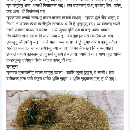
छ्व यचुकेगु अप्वः धयाथें मिसातय्सं याइ। छ्व दाइबलय् हाःगु छ्वधेय् धिरः वायेगु
ज्या अप्वः थें मिजंतय्सं याइ।
छ्वकाज्या तसकं तांन्वःगु बखत बछला तछलां लाःवइ। छ्वया धुलं चेंचें धाइगु व
निभाः नं छाक्क त्वया च्वनीगुलिं तांन्वयाः चःति हे भुसुभुसु वइ। थ्व बखतय् गबलें
गबलें छक्वलं वाफय् नं वयेयः। अथे जुइयःगुलिं छ्व वां दाइ धकाः याकनं
सिधयेकेत तांन्वःसां चःति वःसां ज्या याइ। बरु झाःझाःपतिं ख्वाउँक लः बाय्
छ्वालुगु थ्वँ त्वनेगु याइ। अथे यानाः ज्या यानाः नं छुं जुयाः वाफय् वइगु संकेत
खनेदत बाय् वल धाःसा हायेकेगु ज्या त्वःताः वां मदायेक छ्व निं सचय् याइ।
छक्वलं वाफय् वइबलय् ला दुकयां दुकाये हे मलानाः प्याये नं यः। अथे जुल धायेव
कन्हय्कुन्हु दायेगुया सिकं चकंक पायेगु निं याइ।
छ्वसुम्व
छ्वयात भुनाच्वनीगु च्वका च्वामुगु ख्वला। खालि जूसां दुकुलु थें च्वनी। छ्व
दायेबलय् होस याये मफुत धायेव थुकिं सुइयः। थुकिं सुइबलय् मुलुं सू थें जुइ।