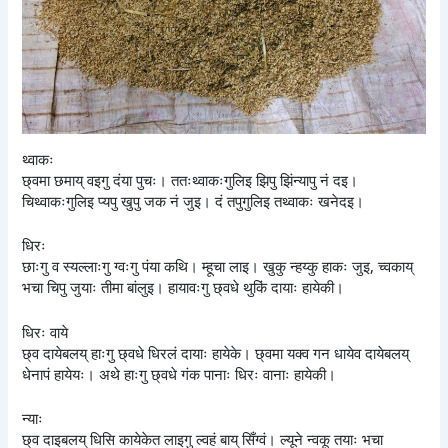
थ्वाकः
छ्वमा छमाय् वइगु दंया पुचः। ततःथ्वाकःगुलिइ झिपु झिंन्यापु नं दइ।
चिथ्वाकःगुलिइ प्यपु खुपु जक नं जुइ। दं तपुगुलिइ तथ्वाकः खनेदइ।
धिरः
छाःगु व स्यल्लाःगु ग्वःगु पंया कथि। म्हूचा लाइ। खुकु न्हय्कु हाकः जुइ, च्वकाय्
भचा चिपु जुयाः तीमा बांलुइ। हायावःगु छ्वधे थुकिं दायाः हायेकी।
धिरः वाये
छ्व दायेबलय् हाःगु छ्वधे धिरलं दायाः हायेके। छ्वमा यक्व गन धायेव दायेबलय्
धेनापं हायेयः। अथे हाःगु छ्वधे गंक पानाः धिरः वानाः हायेकी।
न्याः
छ्व दाइबलय् धिसि कायेकेत लाइगु ल्वहं बाय् सिँग्वं। ल्यूने न्वकू तयाः भचा