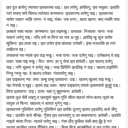
छ्व दुत कायेगु ज्यायात छ्वकाज्या धाइ। छ्व लयेगु, हायेकेगु, छ्व यचुकाः छ्वालि
नापं सचय् याये सिमधःतलेयात कय्च्यानाः छ्वकाज्या धायेगु याइ। छ्वकाज्या
यायेत जहान भ्वछिं जानाः नं याइ, मंकाः ज्या थनाः, ब्वला खानाः बाय् ज्यामि तयाः
नं याइ।
छक्वलं यक्व थ्वाकः कय्च्यानाः छ्व लइमखु। छथ्वाकः निथ्वाकः यानाः भचा
याकनं लयेगु याइ। घाँय् लये सःपिन्त थ्व ज्या अःपुइ। ल्हातिइ म्हू थुल धायेव
म्हूचिनाः झ्वःलाक तइ। छ्व लयेत इंचा बांलाक जयेकी। इंचा मजलकि हा नापं
ल्यहेंदना वइ।
लयाकथं प्याःप्याकं छ्व दाइ मखु। भचा पानाः जक दायेगु याइ। दायेबलय् धे हाइ
धकाः यक्व पाइ मखु। धिरः वानाः हाःगु धेया छ्व हायेकी। छ्व खलय् दायेगु
याइ। ननि चुकय् नं दायेगु याइ। भचा छिंपिनि छ्यलिइ नं दाइ। खलय् दाइपिनि
निन्हु प्यन्हु न्ह्यः हे खलय् दयेकाः गंकातयेगु याइ।
छ्व दाइबलय् न्याः तयाः छम्हू छम्हू छ्वावानाः दाइ। खलय् खुल्ला याइ मखु।
न्ह्यःनेपाखे पःखुइ। छ्वधे हाइ धकाः न्हापा दाइबलय् तसकं छ्वामवासे बुलुहुं दाइ।
लिपा छ्वावानाः दाइ। दायाः महाःगु बुबुस्यानाः हायेकी।
छ्वया धुलं चेंचें धाइगु व छ्वसुम्वंं सुइयःगुलिं चौला बछलां तांन्वःबलय् जूसां म्ह
त्वपुक लं फिनाः ख्वालय् नं कापतं भुनेगु याइ।
छ्वकाज्यां गुलिसिनं दायेगु गुलिसिनं छ्व हायेके धुनागु छ्वमा (छ्वालि) कले चीगु
याइ। छ्वालि कले चीन्ह्यः गुँचय् छ्व थानाच्वंगु दःसा ब्वब्वस्यानाः हायेकी। छ्वालि
नाइसे च्वंसा निभाः त्वतले पायेगु याइ। गंसा छेँय् कुबिया यंकी बाय् बुँइ हे गनं
छथाय् सुरक्षित जुइक पँचिनेगु याइ।् मिसा मिजं न्ह्याम्हेसिनं नं छ्व दायेगु याइ।