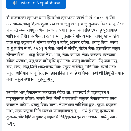
Listen in Nepalbhasa
बौ करुणारत्न तुलाधर व मां हिराशोभा तुलाधरया क्वखं ने.सं. १०८५ इ येँया
असंत्वालय् भाजु दिपक तुलाधरया जन्म जूगु खः । भाजु तुलाधर नेवाः भाय्, नेवाः
संस्कृति ल्यंकातयेगु अभियानय् थःत फ्याना झायाच्वनादीम्ह छम्ह न्हू पुस्तायाम्ह
भाषिक व शैक्षिक अभियन्ता खः । भाजु तुलाधरं मांभाय् म्वाका तयेगु खःसा छँय्
जक मखु स्कूलय् नं मांभाय् ल्हायेगु व ब्वनेगु अवसर दयेमाः धयागु बिचाः ज्वनाः
थःगु हे छेँय् ने.सं. ११२३ य् नेवाः भासं नं ब्वंकीगु मोर्डन नेवाः इङ्गलिस स्कूल
नीस्वनादिल । भाजु दिपकं नेवाः भाय्, नेवाः समाज, नेवाः संस्कार च्वन्ह्याका
यंकेत थज्याःगु छगू जक ब्वनेकुथि दयां मगाः धयागु वाःचायेकाः येँय् जक मखु,
यल, ख्वप, किपू लिसें थाय्‌थासय् नेवाः स्कूल चायेकेगु नितिं नेवाः बस्ती नेवाः
स्कूल अभियान थःगु नेतृत्वय् न्ह्याकादिल । थ्व हे अभियान कथं थौं झिगुलिं मयाक
नेवाः स्कूल स्थापना जुइधुंकूगु दु ।
स्थानीय भाय् नेपालभाषा च्वन्ह्याका यंकेत आः राज्यस्तरं हे पाठ्यक्रम व
पाठ्यपुस्तक दयेकाः नर्सरी निसें निजी व सरकारी स्कूलय् नेपालभाषाया कक्षा
संचालन यायेमाः धयागु बिचाः घानाः नेपालभाषा समितिया दुजः जुयाः वय्‌कलं
माःगु पाठ्य सफूया नितिं यवस्था यानाझायाच्वंगु दु । अथे हे भाजु तुलाधरया
कुतलय् भोताहितिया दुवातय् महाकवि सिद्धिदासया झ्वाताः स्थापना यायेगु ज्या नं
जूगु दु ।