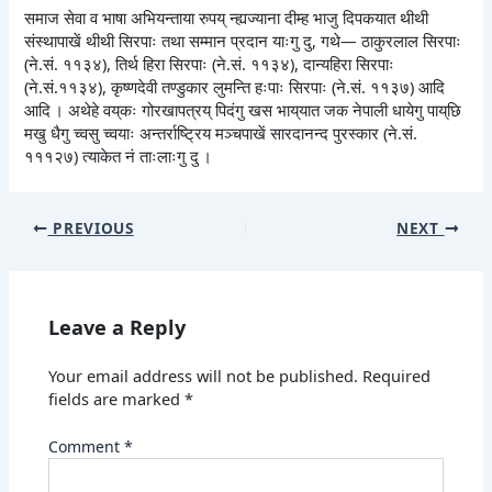
समाज सेवा व भाषा अभियन्ताया रुपय् न्ह्यज्याना दीम्ह भाजु दिपकयात थीथी
संस्थापाखें थीथी सिरपाः तथा सम्मान प्रदान याःगु दु, गथे— ठाकुरलाल सिरपाः
(ने.सं. ११३४), तिर्थ हिरा सिरपाः (ने.सं. ११३४), दान्यहिरा सिरपाः
(ने.सं.११३४), कृष्णदेवी तण्डुकार लुमन्ति हःपाः सिरपाः (ने.सं. ११३७) आदि
आदि । अथेहे वय्‌कः गोरखापत्रय् पिदंगु खस भाय्‌यात जक नेपाली धायेगु पाय्‌छि
मखु धैगु च्वसु च्वयाः अन्तर्राष्ट्रिय मञ्चपाखें सारदानन्द पुरस्कार (ने.सं.
१११२७) त्याकेत नं ताःलाःगु दु ।
PREVIOUS
NEXT
Leave a Reply
Your email address will not be published.
Required
fields are marked
*
Comment
*