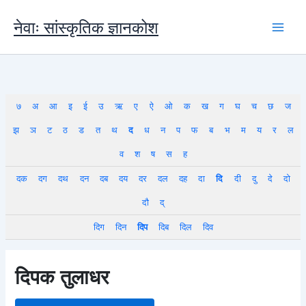
Skip
to
नेवाः सांस्कृतिक ज्ञानकोश
content
७
अ
आ
इ
ई
उ
ऋ
ए
ऐ
ओ
क
ख
ग
घ
च
छ
ज
झ
ञ
ट
ठ
ड
त
थ
द
ध
न
प
फ
ब
भ
म
य
र
ल
व
श
ष
स
ह
दक
दग
दथ
दन
दब
दय
दर
दल
दह
दा
दि
दी
दु
दे
दो
दौ
द्
दिग
दिन
दिप
दिब
दिल
दिव
दिपक तुलाधर