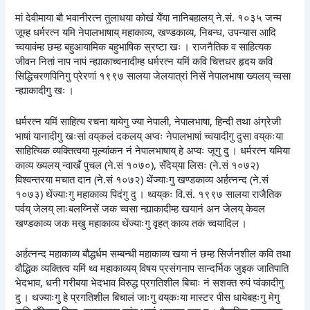
मां देवीमाया बौ भवानीरत्न तुलाधया कोखं येँया नानिबहालय् ने.सं. १०३५ जन्म
जूम्ह धर्मरत्न यमि नेपालभाषाय् महाकाव्य, खण्डकाव्य, निबन्ध, उपन्यास आदि
च्वयावंम्ह छम्ह बहुआयामिक बहुभाषिक स्रष्टा खः । राजनैतिक व साहित्यक
जीवन नितां नाप नापं न्ह्याकाच्वनादीम्ह धर्मरत्न यमिं कवि चित्तधर हृदय कवि
सिद्धिचरणपिनिगु प्रेरणां १९९७ सालया जेलयात्रां निसें नेपालभाषा ख्यलय् च्वसा
न्ह्याकादीगु खः ।
धर्मरत्न यमिं साहित्य रचना यायेगु ज्या नेपाली, नेपालभाषा, हिन्दी तथा अंग्रेजी
भाषां यानादीगु खःसां वय्‌कलं दकलय् अप्वः नेपालभाषां च्वयादीगु दुसा वय्‌कःया
साहित्यिक व्यक्तित्वया मूल्यांकन नं नेपालभाषाय् हे अप्वः जूगु दु । धर्मरत्न यमिया
काव्य ख्यलय् न्वाखँ पुचल (ने.सं १०७०), सँदेय्‌या लिसः (ने.सं १०७२)
विश्वन्तरया मचात दान (ने.सं १०७२) थेंज्याःगु खण्डकाव्य अर्हत्नन्द (ने.सं
१०७३) थेंज्याःगु महाकाव्य पिदंगु दु । थ्वय्‌कः वि.सं. १९९७ सालया राजैतिक
पर्वय् जेलय् लाःबलय्निसें जक च्वसा न्ह्याकादीम्ह खयानं अन जेलय् केवल
खण्डकाव्य जक मखु महाकाव्य थेंज्याःगु वृहत् काव्य तकं च्वयादिल ।
अर्हत्नन्द महाकाव्य बौद्धर्धम सम्बन्धी महाकाव्य खया नं छम्ह सिर्जनशील कवि तथा
वौद्धिक व्यक्तित्व यमिं थ्व महाकाव्यय् विषय प्रसंगनाप सान्दर्भिक जुइक जातिपाति
भेदभाव, धनी गरीबया भेदभाव विरुद्ध प्रगतिशील बिचाः नं सशक्त रुपं प्वंकादीगु
दु । थज्याःगु हे प्रगतिशील बिचालं जाःगु वय्‌कःया मास्टर पीस धायेबहःगु मेगु