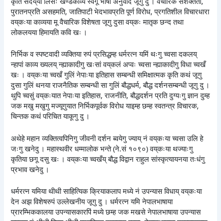
कृति सँदेय्‌या लिसः खण्डकाव्य स्वंगू भाषां अनुवाद जूगु दु । वैचारिक सशक्तता,
पुरातनप्रति असहमति, जातिपाटी भेदभावप्रति पूर्ण विरोध, प्रगतिशील विचारधारा
वय्‌कःया काव्यया मू वैचारिक विशेषता जूगु दुसा वय्‌कः मातृक छन्द तथा
लोकलयया हिमायति कवि खः ।
निर्भिक व स्पष्टवादी व्यक्तिया रुपं प्रसिद्धम्ह धर्मरत्न यमिं थःगु च्वसा दकलय्
न्हापां काव्य ख्यलय् न्ह्याकादीगु खःसां वय्‌कलं अप्वः च्वसा न्ह्याकादीगु विधा च्वखँ
खः । वय्‌कःया च्वखँ गुलिं नेपाःया इतिहास सम्बन्धी समिक्षात्मक कृति कथं जूगु
दुसा गुलिं थनया राजनैतिक सम्बन्धी सा गुलिं बौद्धधर्म, बौद्ध दर्शनसम्बन्धी जूगु दु ।
थुपि च्वसुं वय्‌कःयात नेपाःया इतिहास, राजनीति, बौद्धदर्शन प्रति दुग्यःगु ज्ञान दुम्ह
जक मखु मखुगु मज्यूगुयात निर्भिकपूर्वक विरोध याइम्ह छम्ह स्वतन्त्र विचारक,
चिन्तक कथं परिचित याकूगु दु ।
अथेहे महान व्यक्तित्वपिनिगु जीवनी दर्शन ब्वयेगु ज्याय् नं वय्‌कःया च्वसा उलि हे
जःगु खनेदु । महास्थवीर धम्मालोक भन्ते (ने.सं १०९०) वय्‌कःया थज्याःगु
कृतिया छगू दसु खः । वय्‌कःया च्वखँय् बौद्ध विद्वान राहुल सांस्कृत्यायनया तःधंगु
प्रभाव खनेदु ।
धर्मरत्न यमिया थीथी साहित्यिक क्रियाकलाप मध्ये नं उपन्यास विधाय् वय्‌कःया
देन अझ विशेषरुपं उल्लेखनीय जूगु दु । धर्मरत्न यमि नेपालभाषाया
प्रारम्भिककालया उपन्यासकारपिं मध्ये छम्ह जक मखसे नेपालभाषाया उपन्यास