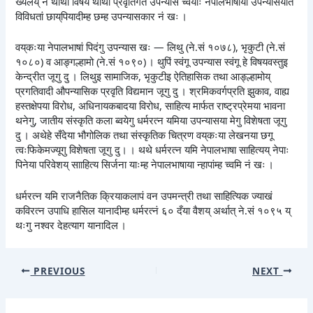
ख्यलय् नं थीथी विषय थीथी प्रवृतिगत उपन्यास च्वयाः नेपालभाषाया उपन्यासयात
विविधतां छाय्‌पियादीम्ह छम्ह उपन्यासकार नं खः ।
वय्‌कःया नेपालभाषां पिदंगु उपन्यास खः — लिथु (ने.सं १०७८), भृकुटी (ने.सं
१०८०) व आङ्गल्हामो (ने.सं १०९०) । थुपिं स्वंगू उपन्यास स्वंगू हे विषयवस्तुइ
केन्द्रीत जूगु दु । लिथुइ सामाजिक, भृकुटीइ ऐतिहासिक तथा आङ्ल्हामोय्
प्रगतिवादी औपन्यासिक प्रवृति विद्यमान जूगु दु । श्रमिकवर्गप्रति झुकाव, वाह्य
हस्तक्षेपया विरोध, अधिनायकबादया विरोध, साहित्य मार्फत राष्ट्रप्रेमया भावना
थनेगु, जातीय संस्कृति कला ब्वयेगु धर्मरत्न यमिया उपन्यासया मेगु विशेषता जूगु
दु । अथेहे सँदेया भौगोलिक तथा संस्कृतिक चित्रण वय्‌कःया लेखनया छगू
त्वःफिकेमज्यूगु विशेषता जूगु दु। । थथे धर्मरत्न यमि नेपालभाषा साहित्यय् नेपाः
पिनेया परिवेशय् सााहित्य सिर्जना याःम्ह नेपालभाषाया न्हापांम्ह च्वमि नं खः ।
धर्मरत्न यमि राजनैतिक क्रियाकलापं वन उपमन्त्री तथा साहित्यिक ज्याखं
कविरत्न उपाधि हासिल यानादीम्ह धर्मरत्नं ६० दँया वैशय् अर्थात् ने.सं १०९५ य्
थःगु नश्वर देहत्याग यानादिल ।
PREVIOUS
NEXT