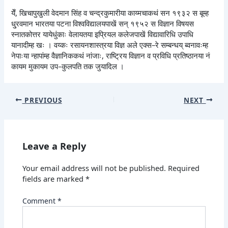
येँ, खिचापुखुली वेदमान सिंह व चन्द्रकुमारीया काय्मचाकथं सन १९३२ स बूम्ह
धु्रवमान भारतया पटना विश्वविद्यालयपाखें सन् १९५२ स विज्ञान विषयस
स्नातकोत्तर यायेधुंकाः वेलायतया इप्रियल कलेजपाखें विद्यावारिधि उपाधि
यानादीम्ह खः । वय्कः रसायनशास्त्रया विज्ञ अले एक्स–रे सम्बन्धय् ब्वनावःम्ह
नेपाःया न्हापांम्ह वैज्ञानिककथं नांजाः, राष्ट्रिय विज्ञान व प्रविधि प्रतिष्ठानया नं
कायम मुकायम उप–कुलपति तक जुयादिल ।
PREVIOUS
NEXT
Leave a Reply
Your email address will not be published.
Required
fields are marked
*
Comment
*