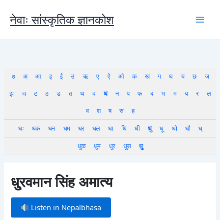
Skip
to
नेवाः सांस्कृतिक ज्ञानकोश
content
७
अ
आ
इ
ई
उ
ऋ
ए
ऐ
ओ
क
ख
ग
घ
च
छ
ज
झ
ञ
ट
ठ
ड
त
थ
द
ध
न
प
फ
ब
भ
म
य
र
ल
व
श
ष
स
ह
धः
धक
धन
धम
धर
धल
धा
धि
धी
धु
धू
धो
धौ
ध्
धुक
धुम
धुर
धुस
धु्
धु्रवमान सिंह अमात्य
Listen in Nepalbhasa