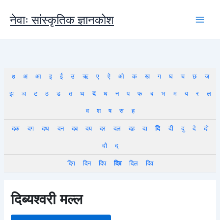
Skip
to
नेवाः सांस्कृतिक ज्ञानकोश
content
७
अ
आ
इ
ई
उ
ऋ
ए
ऐ
ओ
क
ख
ग
घ
च
छ
ज
झ
ञ
ट
ठ
ड
त
थ
द
ध
न
प
फ
ब
भ
म
य
र
ल
व
श
ष
स
ह
दक
दग
दथ
दन
दब
दय
दर
दल
दह
दा
दि
दी
दु
दे
दो
दौ
द्
दिग
दिन
दिप
दिब
दिल
दिव
दिब्यश्वरी मल्ल