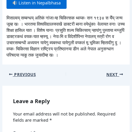
Listen in Nepalbhasa
मिसाल्वय् सम्बन्धय् अतिकं नांजाःम्ह चिकित्सक थ्वय्कः सन १९३४ स येँय् जन्म
जूम्ह खः । भारतया विश्वविद्यालयपाखें डाक्टरी ब्वना वयेधुंकाः वेलायत वनाः उच्च
शिक्षा हासिल यात । विशेष यानाः प्रसुति शल्य चिकित्साय् न्हापांगु पुस्ताया मय्जुपिं
डाक्टरकथं वयकःयात म्हस्यू । नेपाःमि व विदेशीपिन्त नेपालय् स्त्री रोग व
उचारसम्बन्धी अध्ययन यायेगु ब्यबस्था यायेगुली वय्कलं मू भूमिका म्हितादीगु दु ।
वय्कः चिकित्सा विज्ञान राष्ट्रिय प्रतिष्ठानया डीन अले नेपाल अनुसन्धान
परिषदया न्वकू तक जुयादीम्ह खः ।
PREVIOUS
NEXT
Leave a Reply
Your email address will not be published.
Required
fields are marked
*