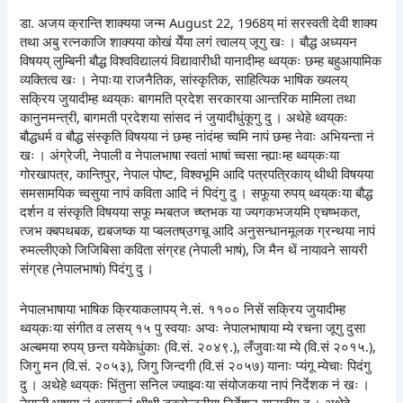
डा. अजय क्रान्ति शाक्यया जन्म August 22, 1968य् मां सरस्वती देवी शाक्य
तथा अबु रत्नकाजि शाक्यया कोखं येँया लगं त्वालय् जूगु खः । बौद्ध अध्ययन
विषयय् लुम्बिनी बौद्ध विश्वविद्यालयं विद्यावारीधी यानादीम्ह थ्वय्‌कः छम्ह बहुआयामिक
व्यक्तित्व खः । नेपाःया राजनैतिक, सांस्कृतिक, साहित्यिक भाषिक ख्यलय्
सक्रिय जुयादीम्ह थ्वय्‌कः बागमति प्रदेश सरकारया आन्तरिक मामिला तथा
कानुनमन्त्री, बागमती प्रदेशया सांसद नं जुयादीधुंकूगु दु । अथेहे थ्वय्‌कः
बौद्धधर्म व बौद्ध संस्कृति विषयया नं छम्ह नांदंम्ह च्वमि नापं छम्ह नेवाः अभियन्ता नं
खः । अंग्रेजी, नेपाली व नेपालभाषा स्वतां भाषां च्वसा न्ह्याःम्ह थ्वय्‌कःया
गोरखापत्र, कान्तिपुर, नेपाल पोष्ट, विश्वभूमि आदि पत्रपत्रिकाय् थीथी विषयया
समसामयिक च्वसुया नापं कविता आदि नं पिदंगु दु । सफूया रुपय् थ्वय्‌कःया बौद्ध
दर्शन व संस्कृति विषयया सफू म्भबतज च्ष्तभक या ज्यगकभजयमि एचष्भकत,
त्जभ क्बपथबक, द्यबजष्क या प्बलतष्उगचू आदि अनुसन्धानमूलक ग्रन्थया नापं
रुमल्लीएको जिजिबिसा कविता संग्रह (नेपाली भाषं), जि मैन थें नायावने सायरी
संग्रह (नेपालभाषां) पिदंगु दु ।
नेपालभाषाया भाषिक क्रियाकलापय् ने.सं. ११०० निसें सक्रिय जुयादीम्ह
थ्वय्‌कःया संगीत व लसय् १५ पु स्वयाः अप्वः नेपालभाषाया म्ये रचना जूगु दुसा
अल्बमया रुपय् छन्त ययेकेधुंकाः (वि.सं. २०४९.), लँजुवाःया म्ये (वि.सं २०१५.),
जिगु मन (वि.सं. २०५३), जिगु जिन्दगी (वि.सं २०५७) यानाः प्यंगू म्येचाः पिदंगु
दु । अथेहे थ्वय्‌कः भिंतुना सनिल ज्याझ्वःया संयोजकया नापं निर्देशक नं खः ।
नेपाली भाषाय् नं थ्वय्‌कलं थीथी डकुमेन्ट्रीया निर्देशन यानादीगु दु । अथेहे