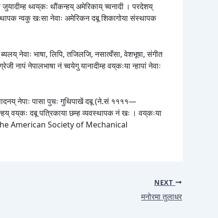
यादीम्ह थ्वय्‌कः थौंकन्हय् अमेरिकाय् च्वनादी । परदेशय्
संस्थापक न्वकु खःसा नेवाः अमेरिकन दबू शिकागोया संस्थापक
् ब्यलय् नेवाः भाषा, लिपि, तजिलजि, नसात्वँसा, वेशभूषा, संगीत
ी नापं नेपालभाषा नं च्वयेगु यानादीम्ह वय्‌कःया न्हापां नेवाः
पादनय् नेपाः पासा पुचः गुथिपाखें दबू (ने.सं ११११—
हय् वय्‌कः दबू पत्रिकाया छम्ह व्यवस्थापक नं खः । वय्‌कःया
w of the American Society of Mechanical
NEXT
मनोरमा तुलाधर