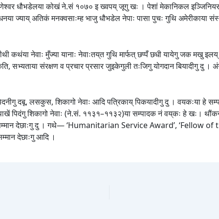
ेश्वर धौभडेलया कोखं ने.सं १०७० इ ख्वपय् जूगु खः । पेशां मेकानिकल इञ्जिनियर जु
्र्धनया ज्याय् अतिकं मनक्वसाःम्ह भाजु धौभडेल नेपाः पासा पुचः गुथि अमेरीकाया 
थी कथंया नेवाः मुँज्या यानाः नेवाःतय्‌त गुथि मार्फत् छप्पँ छधी यायेगु जक मखु इलय
ति, सभ्यताया संरक्षण व प्रचार प्रसार जुइकेगुली तःजिगु योगदान बियादीगु दु । अंग्रेज
ं पिदनीगु दबू, लसकुस, शिकागो नेवाः आदि पत्रिकाय् पिकयादीगु दु । वयकःया हे सम्
ाखें पिदंगु शिकागो नेवाः (ने.सं. ११३१–११३२)या सम्पादक नं वय्‌कः हे खः। थौंकन्
ः व सम्मान देछाःगु दु । गथे— ‘Humanitarian Service Award’, ‘Fello
्मान देछाःगु आदि ।