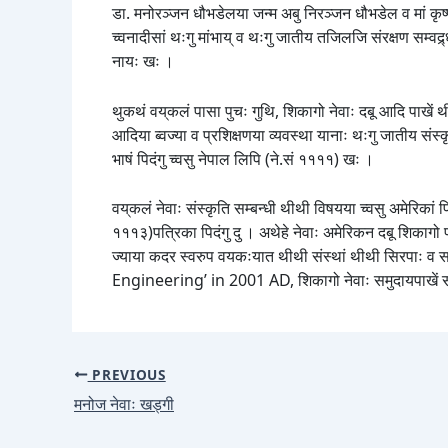
डा. मनोरञ्जन धौभडेलया जन्म अबु निरञ्जन धौभडेल व मां कृष्ण
च्वनादीसां थःगु मांभाय् व थःगु जातीय तजिलजि संरक्षण सम्वद
नायः खः ।
थुकथं वय्‌कलं पासा पुचः गुथि, शिकागो नेवाः दबू आदि पाखें थी
आदिया ब्वज्या व प्रशिक्षणया व्यवस्था यानाः थःगु जातीय संस्कृ
भाषं पिदंगु च्वसु नेपाल लिपि (ने.सं ११११) खः ।
वय्‌कलं नेवाः संस्कृति सम्बन्धी थीथी विषयया च्वसु अमेरिका
१११३)पत्रिका पिदंगु दु । अथेहे नेवाः अमेरिकन दबू शिकागो प
ज्याया कदर स्वरुप वयकःयात थीथी संस्थां थीथी सिरपा
Engineering’ in 2001 AD, शिकागो नेवाः समुदायपाखें सम
PREVIOUS
मनोज नेवाः खड्गी