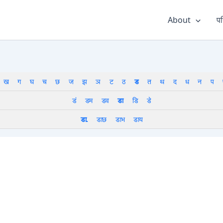
About
पर
ख
ग
घ
च
छ
ज
झ
ञ
ट
ठ
ड
त
थ
द
ध
न
प
डं
डम
डव
डा
डि
डे
डा.
डाछ
डाभ
डाय