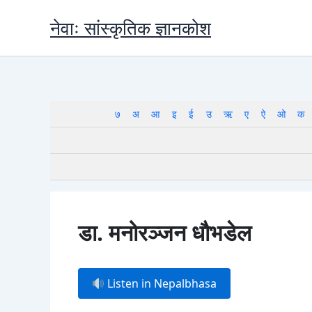
Skip
नेवाः सांस्कृतिक ज्ञानकोश
to
content
७
अ
आ
इ
ई
उ
ऋ
ए
ऐ
ओ
क
डा. मनोरञ्जन धौभडेल
Listen in Nepalbhasa