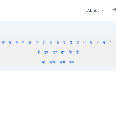
About
पर
ख
ग
घ
च
छ
ज
झ
ञ
ट
ठ
ड
त
थ
द
ध
न
प
डं
डम
डव
डा
डि
डे
डा.
डाछ
डाभ
डाय