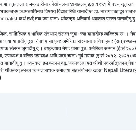
व मां शकुन्तला राजभण्डारीया कोखं यलया छाबाहलय् इ.सं.१९५१ मे १६य् जूगु खः । थ
ध्बतभचकजभम ज्थमचययिनथ विषयय् विद्यावारिधी यानादीम्ह डा. नारायणबहादुर 
कथं तःदँ तक ज्या यानाः थौंकन्हय् अनिवार्य अवकाश प्राप्त यानादीगु दु
क, साहित्यिक व भाषिक संस्थाय् संलग्न जुयाः ज्या यानादीम्ह व्यक्तित्व खः ।
ानादीगु दुसा नेपाः पासा पुचः अमेरिका संस्थाया सचिव जुयाः (सन् द्दण्ण्ज्ञ–द्दण्
मयाक संलग्न जुयादीगु दु । वय्‌कःयात नेपाः पासा पुचः अमेरिका सम्मान (ई.सं २००९)
 उपाध्यक्ष व वरिष्ठ उपाध्यक्ष आदि पदय् च्वनाः गुदं मयाक (इ.सं २०१२–२०२१) थ्व सं
मिहेनत यानादीगु दु । थ्वय्‌कलं इलय्ब्यलय् दबू, जनमतलगायत थीथी पत्रपत्रिकाय् ने
राजभण्डारी थौंकन्हय् ल्भउब च्जथतजmक समाजया सहसंयोजक खःसा Nepali Li
।