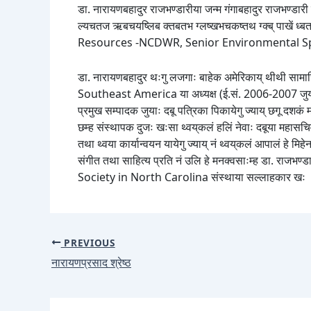
डा. नारायणबहादुर राजभण्डारीया जन्म गंगाबहादुर राजभण्डारी 
ल्यचतज ऋबचयष्लिब क्तबतभ ग्लष्खभचकष्तथ ग्क्ब् पाखें 
Resources -NCDWR, Senior Environmental Specialist 
डा. नारायणबहादुर थःगु लजगाः बाहेक अमेरिकाय् थीथी सामाजि
Southeast America या अध्यक्ष (ई.सं. 2006-2007 जुयाः ज्या य
प्रमुख सम्पादक जुयाः दबू पत्रिका पिकायेगु ज्याय् छगू दशकं 
छम्ह संस्थापक दुजः खःसा थ्वय्‌कलं हलिं नेवाः दबूया महासचिव,
तथा थ्वया कार्यान्वयन यायेगु ज्याय् नं थ्वय्‌कलं आपालं हे 
संगीत तथा साहित्य प्रति नं उलि हे मनक्वसाःम्ह डा. 
Society in North Carolina संस्थाया सल्लाहकार खः 
PREVIOUS
नारायणप्रसाद श्रेष्ठ