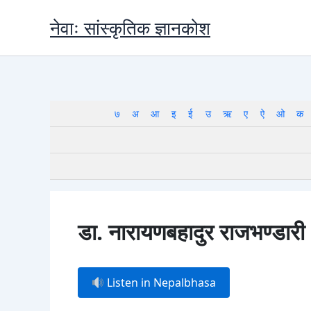
Skip
नेवाः सांस्कृतिक ज्ञानकोश
to
content
७
अ
आ
इ
ई
उ
ऋ
ए
ऐ
ओ
क
डा. नारायणबहादुर राजभण्डारी
Listen in Nepalbhasa