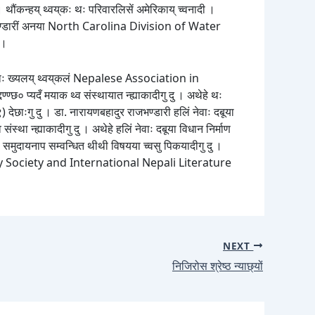
ौंकन्हय् थ्वय्‌कः थः परिवारलिसें अमेरिकाय् च्वनादी ।
राजभण्डारीं अनया North Carolina Division of Water
 ।
 नेवाः ख्यलय् थ्वय्‌कलं Nepalese Association in
ण्छ० प्यदँ मयाक थ्व संस्थायात न्ह्याकादीगु दु । अथेहे थः
 देछाःगु दु । डा. नारायणबहादुर राजभण्डारी हलिं नेवाः दबूया
स्था न्ह्याकादीगु दु । अथेहे हलिं नेवाः दबूया विधान निर्माण
वाः समुदायनाप सम्वन्धित थीथी विषयया च्वसु पिकयादीगु दु ।
terary Society and International Nepali Literature
NEXT
निजिरोस श्रेष्ठ न्याछ्यों