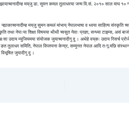
 झायाच्वनादीम्ह मय्‌जु डा. सुमन कमल तुलाधरया जन्म वि.सं. २०१० साल माघ १० गते जू
न्ह्याकाच्वनादीम्ह मय्‌जु सुमन कमलं मांभाय् नेपालभाषा व थ्वया साहित्य संस्कृति च्वन्
स्कृति तथा नेपाःया शिक्षा विषयया थीथी च्वसुत नेवाः प्रज्ञा, सन्ध्या टाइम्स, असं
्ञ खःसा उदाय म्युजियमया संयोजक जुयाच्वनादीगु दु । अथेहे वय्‌कः उदाय रिसर्च प्र
ङत तुलाधर समिति, नेपाल विपश्यना केन्द्र, सम्मुनत नेपाल आदि तःगू मछि संस्थानाप 
ं विभूषित जुयादीगु दु ।