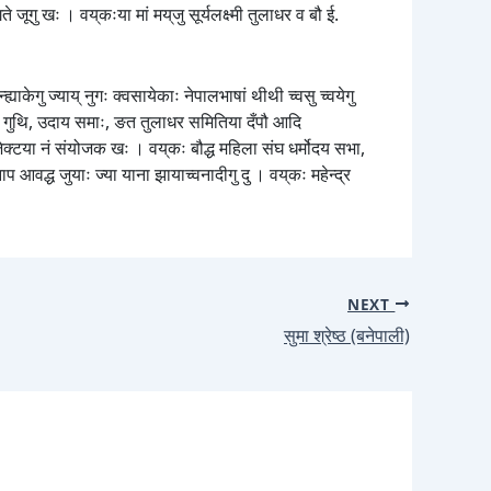
गु खः । वय्‌कःया मां मय्‌जु सूर्यलक्ष्मी तुलाधर व बौ ई.
ह्याकेगु ज्याय् नुगः क्वसायेकाः नेपालभाषां थीथी च्वसु च्वयेगु
 बाजं गुथि, उदाय समाः, ङत तुलाधर समितिया दँपौ आदि
ोजेक्टया नं संयोजक खः । वय्‌कः बौद्ध महिला संघ धर्मोदय सभा,
आवद्ध जुयाः ज्या याना झायाच्वनादीगु दु । वय्‌कः महेन्द्र
NEXT
सुमा श्रेष्ठ (बनेपाली)