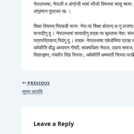
नेपालभाषा, नेपाली व अंग्रेजी भाषां थीथी विषयया च्वसु च्वयाः
अंगूरमान तुलाधर खः ।
शिक्षा विषयय् पिएचडी यानाः नेपाःया शिक्षा क्षेत्रय् थःगु लजगाः 
यानादीगु दु । नेपालभाषां च्वयादीगु वय्‌कःया मूलतया नेवाः सं
पत्रपत्रिकाय् पिदंगु दु । वय्‌कः नेपालभाषा एकेडेमिया प्राज
धर्मकीति बौद्ध अध्ययन गोष्ठी, शाक्यधिता नेपाल, उदाय समाज, 
विद्याभूषण, पंचवीर सिंह सिरपाः, धर्मकीर्ति धम्मवती सिरपाःपाखे
PREVIOUS
सुमन साय्‌मि
Leave a Reply