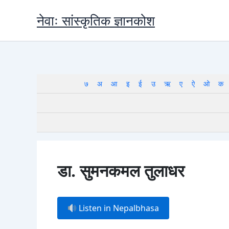
Skip
नेवाः सांस्कृतिक ज्ञानकोश
to
content
७
अ
आ
इ
ई
उ
ऋ
ए
ऐ
ओ
क
डा. सुमनकमल तुलाधर
Listen in Nepalbhasa