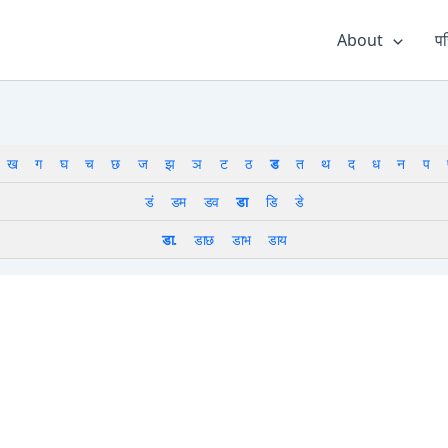
About
पर
ख
ग
घ
च
छ
ज
झ
ञ
ट
ठ
ड
त
थ
द
ध
न
प
डं
डम
डव
डा
डि
डे
डा.
डाछ
डाभ
डाय