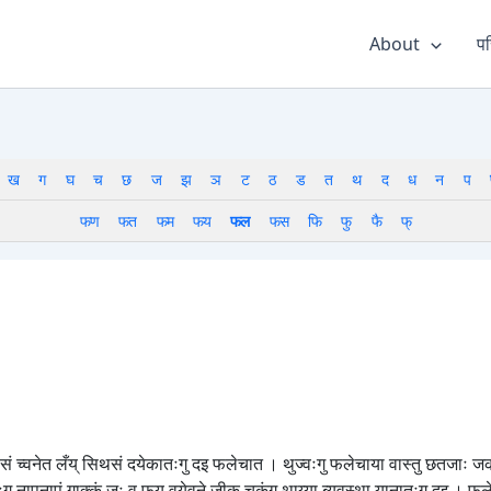
About
पर
ख
ग
घ
च
छ
ज
झ
ञ
ट
ठ
ड
त
थ
द
ध
न
प
फण
फत
फम
फय
फल
फस
फि
फु
फै
फ्
ासं च्वनेत लँय् सिथसं दयेकातःगु दइ फलेचात । थुज्वःगु फलेचाया वास्तु छतजाः जक
तःगु नापनापं गाक्कं जः व फय् वयेवने जीक चकंगु थाय्या ब्यवस्था यानातःगु दइ । फले