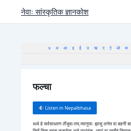
Skip
नेवाः सांस्कृतिक ज्ञानकोश
to
content
७
अ
आ
इ
ई
उ
ऋ
ए
ऐ
ओ
क
फल्चा
Listen in Nepalbhasa
थथे हे सर्वसाधरण लँजुवाःतय् त्यानुयाः झासु लनेत वा बहनी ब
सिबें निकु स्वकु तजायेक अले माथंवंक, अप्पां वा ल्वहँतं सिया