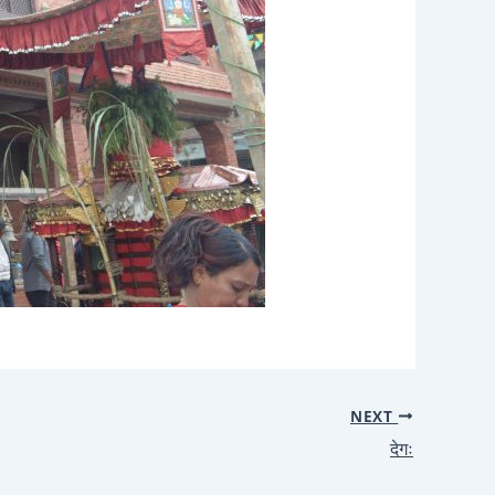
NEXT
देगः