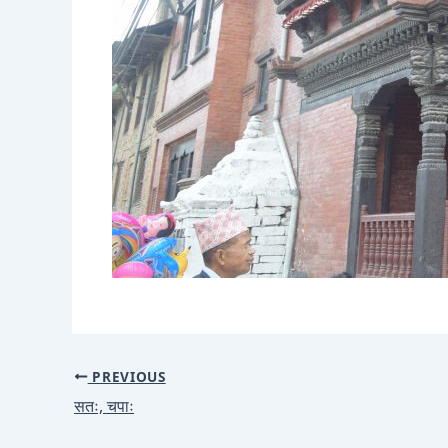
PREVIOUS
सतः, चपाः