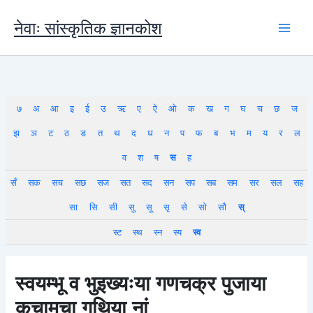
Skip
to
नेवाः सांस्कृतिक ज्ञानकोश
content
७
अ
आ
इ
ई
उ
ऋ
ए
ऐ
ओ
क
ख
ग
घ
च
छ
ज
झ
ञ
ट
ठ
ड
त
थ
द
ध
न
प
फ
ब
भ
म
य
र
ल
व
श
ष
स
ह
सँ
सक
सच
सछ
सज
सत
सद
सन
सप
सब
सम
सर
सल
सह
सा
सि
सी
सु
सू
सृ
से
सो
सौ
स्
स्ट
स्थ
स्न
स्य
स्व
स्वयम्भू व भुइख्यःया गणचक्र पुजाया
कचामचा गुथिया नां