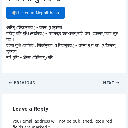
Listen in Nepalbhasa
आरिगू (सिँख्वंमूबहाः) – तयेमाःगु छ्वय्ला
बजिगू बजि गुथि (मखंबहाः) – गणचक्र सहभ्वजय् बजि तयाः दकलय् न्हापां सुरु
याइ ।
देल्ला गुथि (लगंबहाः, सिँख्वंमूबहाः व चिकंमूबहाः) – तयेमाःगु तःखाः (थौंकन्हय्
छ्वय्ला)
मरि गुथि – अँय्था (चिचिपागु) मरि
PREVIOUS
NEXT
Leave a Reply
Your email address will not be published.
Required
fields are marked
*