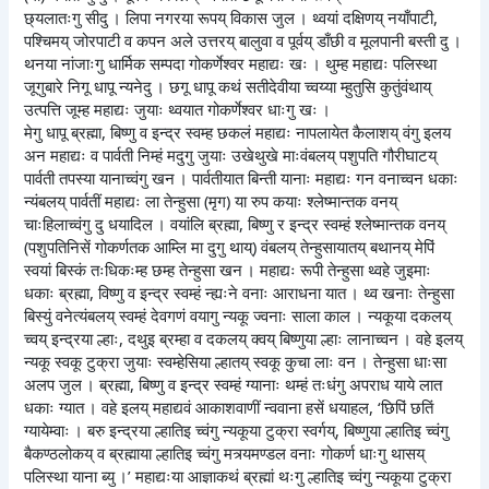
छ्यलातःगु सीदु । लिपा नगरया रूपय् विकास जुल । थ्वयां दक्षिणय् नयाँपाटी,
पश्चिमय् जोरपाटी व कपन अले उत्तरय् बालुवा व पूर्वय् डाँछी व मूलपानी बस्ती दु ।
थनया नांजाःगु धार्मिक सम्पदा गोकर्णेश्वर महाद्यः खः । थुम्ह महाद्यः पलिस्था
जूगुबारे निगू धापू न्यनेदु । छगू धापू कथं सतीदेवीया च्वय्या म्हुतुसि कुतुंवंथाय्
उत्पत्ति जूम्ह महाद्यः जुयाः थ्वयात गोकर्णेश्वर धाःगु खः ।
मेगु धापू ब्रह्मा, बिष्णु व इन्द्र स्वम्ह छकलं महाद्यः नापलायेत कैलाशय् वंगु इलय
अन महाद्यः व पार्वती निम्हं मदुगु जुयाः उखेथुखे माःवंबलय् पशुपति गौरीघाटय्
पार्वती तपस्या यानाच्वंगु खन । पार्वतीयात बिन्ती यानाः महाद्यः गन वनाच्वन धकाः
न्यंबलय् पार्वतीं महाद्यः ला तेन्हुसा (मृग) या रुप कयाः श्लेष्मान्तक वनय्
चाःहिलाच्वंगु दु धयादिल । वयांलि ब्रह्मा, बिष्णु र इन्द्र स्वम्हं श्लेष्मान्तक वनय्
(पशुपतिनिसें गोकर्णतक आम्लि मा दुगु थाय्) वंबलय् तेन्हुसायातय् बथानय् मेपिं
स्वयां बिस्कं तःधिकःम्ह छम्ह तेन्हुसा खन । महाद्यः रूपी तेन्हुसा थ्वहे जुइमाः
धकाः ब्रह्मा, विष्णु व इन्द्र स्वम्हं न्ह्यःने वनाः आराधना यात । थ्व खनाः तेन्हुसा
बिस्युं वनेत्यंबलय् स्वम्हं देवगणं वयागु न्यकू ज्वनाः साला काल । न्यकूया दकलय्
च्वय् इन्द्रया ल्हाः, दथुइ ब्रम्हा व दकलय् क्वय् बिष्णुया ल्हाः लानाच्वन । वहे इलय्
न्यकू स्वकू टुक्रा जुयाः स्वम्हेसिया ल्हातय् स्वकू कुचा लाः वन । तेन्हुसा धाःसा
अलप जुल । ब्रह्मा, बिष्णु व इन्द्र स्वम्हं ग्यानाः थम्हं तःधंगु अपराध याये लात
धकाः ग्यात । वहे इलय् महाद्यवं आकाशवाणीं न्ववाना हसें धयाहल, ‘छिपिं छतिं
ग्यायेम्वाः । बरु इन्द्रया ल्हातिइ च्वंगु न्यकूया टुक्रा स्वर्गय्, बिष्णुया ल्हातिइ च्वंगु
बैकण्ठलोकय् व ब्रह्माया ल्हातिइ च्वंगु मत्र्यमण्डल वनाः गोकर्ण धाःगु थासय्
पलिस्था याना ब्यु ।’ महाद्यःया आज्ञाकथं ब्रह्मां थःगु ल्हातिइ च्वंगु न्यकूया टुक्रा