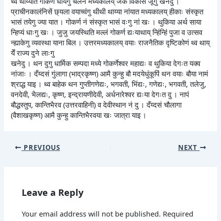
थ्व थाय्यात गोकर्ण धायेगु चलन मध्यकालय् जक विकास जूगु खनेदु ।
प्राचीनकालंनिसें छ्यला वयाच्वंगु थीथी थाय्या नांयात मध्यकालय् हीकाः संस्कृत
भासं तयेगु ज्या यात । गोकर्ण नं संस्कृत भासं वःगु नां खः । थुकिया अर्थ साया
न्हिप्यं धाःगु खः । जुजु जयस्थिति मल्लं गोकर्ण द्यःयाथाय् न्हिंन्हिं पुजा व उत्सव
न्ह्याकेगु व्यवस्था याना बिल । उत्तरमध्यकालय् वयाः राजनैतिक दृष्टिकोणं थ्व थाय्
येँ राज्य दुने लाःगु
खनेदु । थन दुगु धार्मिक सम्पदा मध्ये गोकर्णेश्वर महाद्यः व थुकिया देगःत यक्व
नांजाः । दँय्दसं गुंलागा (भाद्रकृष्ण) आमै कुन्हु बौ मदयेधुंकूपिं थन वयाः बौया नामं
श्राद्ध याइ । थ्व बाहेक थन गुप्तीगणेद्यः, भगवती, भिंद्यः, गणेद्यः, भगवती, तलेजु,
वनदेवी, भैलद्यः, कृष्ण, इन्द्रायणीदेवी, अर्धनारेश्वर द्यःया देगःत दु । नापं
बौद्धस्तुप, कान्तिभैरव (उत्तरवाहिनी) व देवीस्थान नं दु । दँय्दसं चौलागा
(वैशाखकृष्ण) आमै कुन्हु कान्तिभैरवया खः जात्रा याइ ।
PREVIOUS
NEXT
Leave a Reply
Your email address will not be published.
Required