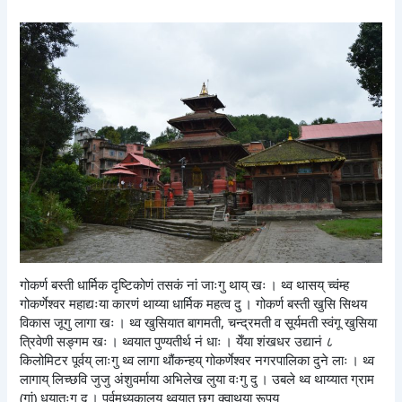
गोकर्ण बस्ती धार्मिक दृष्टिकोणं तसकं नां जाःगु थाय् खः । थ्व थासय् च्वंम्ह
गोकर्णेश्वर महाद्यःया कारणं थाय्या धार्मिक महत्व दु । गोकर्ण बस्ती खुसि सिथय
विकास जूगु लागा खः । थ्व खुसियात बागमती, चन्द्रमती व सूर्यमती स्वंगू खुसिया
त्रिवेणी सङ्गम खः । थ्वयात पुण्यतीर्थ नं धाः । येँया शंखधर उद्यानं ८
किलोमिटर पूर्वय् लाःगु थ्व लागा थौंकन्हय् गोकर्णेश्वर नगरपालिका दुने लाः । थ्व
लागाय् लिच्छवि जुजु अंशुवर्माया अभिलेख लुया वःगु दु । उबले थ्व थाय्यात ग्राम
(गां) धयातःगु दु । पूर्वमध्यकालय् थ्वयात छगू क्वाथया रूपय्