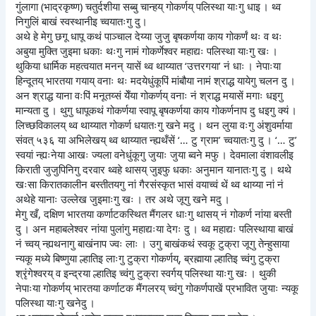
गुंलागा (भाद्रकृष्ण) चतुर्दशीया सब्बु चान्हय् गोकर्णय् पलिस्था याःगु धाइ । थ्व
निगुलिं बाखं स्वस्थानीइ च्वयातःगु दु।
अथे हे मेगु छगू धापू कथं पाञ्चाल देय्या जुजु बृषकर्णया काय गोकर्णं थः व थः
अबुया मुक्ति जुइमा धकाः थःगु नामं गोकर्णेश्वर महाद्यः पलिस्था याःगु खः ।
थुकिया धार्मिक महत्वयात मनन् यासें थ्व थाय्यात ‘उत्तरगया’ नं धाः । नेपाःया
हिन्दूतय् भारतया गयाय् वनाः थः मदयेधुंकूपिं मांबौया नामं श्राद्ध यायेगु चलन दु ।
अन श्राद्ध याना वःपिं मनूतय्सं येँया गोकर्णय् वनाः नं श्राद्ध मयासें मगाः धइगु
मान्यता दु । थुगु धापूकथं गोकर्णया स्वापू बृषकर्णया काय गोकर्णनाप दु धइगु क्यं ।
लिच्छविकालय् थ्व थाय्यात गोकर्ण धयातःगु खने मदु । थन लुया वःगु अंशुवर्माया
संवत् ५३६ या अभिलेखय् थ्व थाय्यात न्ह्यथँसें ‘… टु ग्राम’ च्वयातःगु दु । ‘… टु’
स्वयां न्ह्यःनेया आखः ज्यला वनेधुंकूगु जुयाः जुया ब्वने मफु । देवमाला वंशावलीइ
किराती जुजुपिनिगु दरवार थ्वहे थासय् जुइफु धकाः अनुमान यानातःगु दु । थथे
खःसा किरातकालीन बस्तीतयगु नां गैरसंस्कृत भासं वयाच्वं थें थ्व थाय्या नां नं
अथेहे यानाः उल्लेख जुइमाःगु खः । तर अथे जूगु खने मदु ।
मेगु खँ, दक्षिण भारतया कर्णाटकस्थित मैंगलर धाःगु थासय् नं गोकर्ण नांया बस्ती
दु । अन महाबलेश्वर नांया पुलांगु महाद्यःया देगः दु । थ्व महाद्यः पलिस्थाया बाखं
नं च्वय् न्ह्यथनागु बाखंनाप ज्वः लाः । उगु बाखंकथं स्वकू टुक्रा जूगु तेन्हुसाया
न्यकू मध्ये बिष्णुया ल्हातिइ लाःगु टुक्रा गोकर्णय्, ब्रह्माया ल्हातिइ च्वंगु टुक्रा
श्रृंगेश्वरय् व इन्द्रया ल्हातिइ च्वंगु टुक्रा स्वर्गय् पलिस्था याःगु खः । थुकी
नेपाःया गोकर्णय् भारतया कर्णाटक मैंगलरय् च्वंगु गोकर्णपाखें प्रभावित जुयाः न्यकू
पलिस्था याःगु खनेदु ।