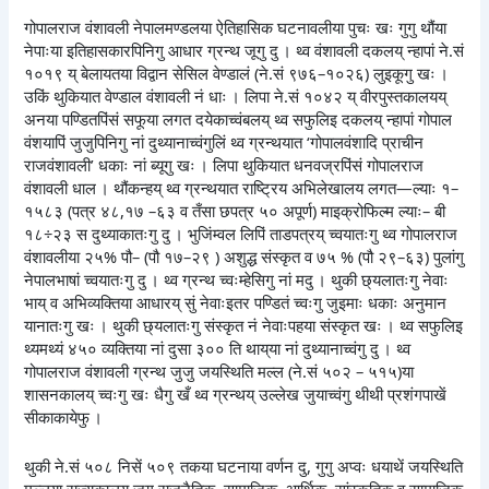
गोपालराज वंशावली नेपालमण्डलया ऐतिहासिक घटनावलीया पुचः खः गुगु थौंया
नेपाःया इतिहासकारपिनिगु आधार ग्रन्थ जूगु दु । थ्व वंशावली दकलय् न्हापां ने.सं
१०१९ य् बेलायतया विद्वान सेसिल वेण्डालं (ने.सं ९७६–१०२६) लुइकूगु खः ।
उकिं थुकियात वेण्डाल वंशावली नं धाः । लिपा ने.सं १०४२ य् वीरपुस्तकालयय्
अनया पण्डितपिंसं सफूया लगत दयेकाच्वंबलय् थ्व सफुलिइ दकलय् न्हापां गोपाल
वंशयापिं जुजुपिनिगु नां दुथ्यानाच्वंगुलिं थ्व ग्रन्थयात ‘गोपालवंशादि प्राचीन
राजवंशावली’ धकाः नां ब्यूगु खः । लिपा थुकियात धनवज्रपिंसं गोपालराज
वंशावली धाल । थौंकन्हय् थ्व ग्रन्थयात राष्ट्रिय अभिलेखालय लगत—ल्याः १–
१५८३ (पत्र ४८,१७ –६३ व तँसा छपत्र ५० अपूर्ण) माइक्रोफिल्म ल्याः– बी
१८÷२३ स दुथ्याकातःगु दु । भुजिंम्वल लिपिं ताडपत्रय् च्वयातःगु थ्व गोपालराज
वंशावलीया २५% पौ– (पौ १७–२९ ) अशुद्ध संस्कृत व ७५ % (पौ २९–६३) पुलांगु
नेपालभाषां च्वयातःगु दु । थ्व ग्रन्थ च्वःम्हेसिगु नां मदु । थुकी छ्यलातःगु नेवाः
भाय् व अभिव्यक्तिया आधारय् सुं नेवाःइतर पण्डितं च्वःगु जुइमाः धकाः अनुमान
यानातःगु खः । थुकी छ्यलातःगु संस्कृत नं नेवाःपहया संस्कृत खः । थ्व सफुलिइ
थ्यमथ्यं ४५० व्यक्तिया नां दुसा ३०० ति थाय्‌या नां दुथ्यानाच्वंगु दु । थ्व
गोपालराज वंशावली ग्रन्थ जुजु जयस्थिति मल्ल (ने.सं ५०२ – ५१५)या
शासनकालय् च्वःगु खः धैगु खँ थ्व ग्रन्थय् उल्लेख जुयाच्वंगु थीथी प्रशंगपाखें
सीकाकायेफु ।
थुकी ने.सं ५०८ निसें ५०९ तकया घटनाया वर्णन दु, गुगु अप्वः धयाथें जयस्थिति
मल्लया राज्यकालय् जूगु राजनैतिक, सामाजिक, आर्थिक, सांस्कृतिक व सामाजिक