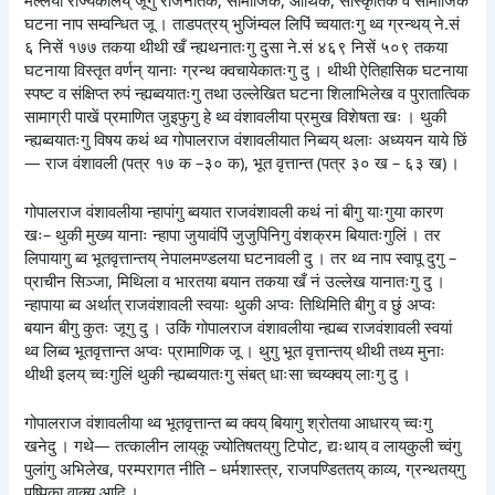
घटना नाप सम्वन्धित जू । ताडपत्रय् भुजिंम्वल लिपिं च्वयातःगु थ्व ग्रन्थय् ने.सं
६ निसें १७७ तकया थीथी खँ न्ह्यथनातःगु दुसा ने.सं ४६९ निसें ५०९ तकया
घटनाया विस्तृत वर्णन् यानाः ग्रन्थ क्वचायेकातःगु दु । थीथी ऐतिहासिक घटनाया
स्पष्ट व संक्षिप्त रुपं न्ह्यब्वयातःगु तथा उल्लेखित घटना शिलाभिलेख व पुरातात्विक
सामाग्री पाखें प्रमाणित जुइफुगु हे थ्व वंशावलीया प्रमुख विशेषता खः । थुकी
न्ह्यब्वयातःगु विषय कथं थ्व गोपालराज वंशावलीयात निब्वय् थलाः अध्ययन याये छिं
— राज वंशावली (पत्र १७ क –३० क), भूत वृत्तान्त (पत्र ३० ख – ६३ ख) ।
गोपालराज वंशावलीया न्हापांगु ब्वयात राजवंशावली कथं नां बीगु याःगुया कारण
खः– थुकी मुख्य यानाः न्हापा जुयावंपिं जुजुपिनिगु वंशक्रम बियातःगुलिं । तर
लिपायागु ब्व भूतवृत्तान्तय् नेपालमण्डलया घटनावली दु । तर थ्व नाप स्वापू दुगु –
प्राचीन सिञ्जा, मिथिला व भारतया बयान तकया खँ नं उल्लेख यानातःगु दु ।
न्हापाया ब्व अर्थात् राजवंशावली स्वयाः थुकी अप्वः तिथिमिति बीगु व छुं अप्वः
बयान बीगु कुतः जूगु दु । उकिं गोपालराज वंशावलीया न्ह्यब्व राजवंशावली स्वयां
थ्व लिब्व भूतवृत्तान्त अप्वः प्रामाणिक जू । थुगु भूत वृत्तान्तय् थीथी तथ्य मुनाः
थीथी इलय् च्वःगुलिं थुकी न्ह्यब्वयातःगु संबत् धाःसा च्वय्क्वय् लाःगु दु ।
गोपालराज वंशावलीया थ्व भूतवृत्तान्त ब्व क्वय् बियागु श्रोतया आधारय् च्वःगु
खनेदु । गथे— तत्कालीन लाय्‌कू ज्योतिषतय्‌गु टिपोट, द्यःथाय् व लाय्‌कुली च्वंगु
पुलांगु अभिलेख, परम्परागत नीति – धर्मशास्त्र, राजपण्डिततय् काव्य, ग्रन्थतय्‌गु
पुष्पिका वाक्य आदि ।