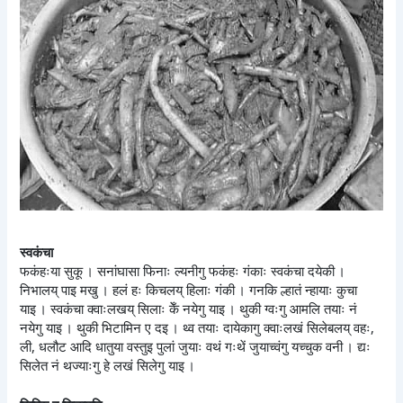
स्वकंचा
फकंहःया सुकू । सनांघासा फिनाः ल्यनीगु फकंहः गंकाः स्वकंचा दयेकी ।
निभालय् पाइ मखु । हलं हः किचलय् हिलाः गंकी । गनकि ल्हातं न्हायाः कुचा
याइ । स्वकंचा क्वाःलखय् सिलाः केँ नयेगु याइ । थुकी ग्वःगु आमलि तयाः नं
नयेगु याइ । थुकी भिटामिन ए दइ । थ्व तयाः दायेकागु क्वाःलखं सिलेबलय् वहः,
ली, धलौट आदि धातुया वस्तुइ पुलां जुयाः वथं गःथें जुयाच्वंगु यच्चुक वनी । द्यः
सिलेत नं थज्याःगु हे लखं सिलेगु याइ ।