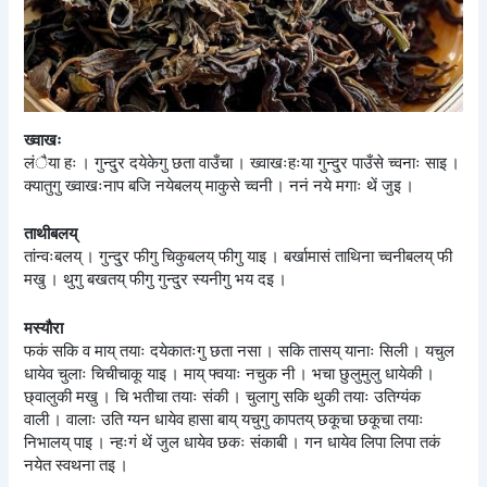
ख्वाखः
लंैया हः । गुन्दु्र दयेकेगु छता वाउँचा । ख्वाखःहःया गुन्दु्र पाउँसे च्वनाः साइ ।
क्यातुगु ख्वाखःनाप बजि नयेबलय् माकुसे च्वनी । ननं नये मगाः थें जुइ ।
ताथीबलय्
तांन्वःबलय् । गुन्दु्र फीगु चिकुबलय् फीगु याइ । बर्खामासं ताथिना च्वनीबलय् फी
मखु । थुगु बखतय् फीगु गुन्दु्र स्यनीगु भय दइ ।
मस्यौरा
फकं सकि व माय् तयाः दयेकातःगु छता नसा । सकि तासय् यानाः सिली । यचुल
धायेव चुलाः चिचीचाकू याइ । माय् फ्वयाः नचुक नी । भचा छुलुमुलु धायेकी ।
छ्वालुकी मखु । चि भतीचा तयाः संकी । चुलागु सकि थुकी तयाः उतिग्यंक
वाली । वालाः उति ग्यन धायेव हासा बाय् यचुगु कापतय् छकूचा छकूचा तयाः
निभालय् पाइ । न्हःगं थें जुल धायेव छकः संकाबी । गन धायेव लिपा लिपा तकं
नयेत स्वथना तइ ।