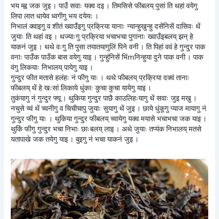
भय म्ह्व जक जुइ । पाउँ सवाः यक्व दइ । तिमसिसे फीबलय् पुसां ति थहां वयेगु
लिपा लात धायेव ध्वगीगु भय दयेयः ।
निभालं क्वाइगु व शीतं ख्वाउँइगु प्रक्रिया यानाः न्यान्हुखुन्हु दसेंनिसें दासिवः थें
जुयाः ति थहां वइ । थज्याःगु प्रक्रिया भचाभचा पुगानाः ख्वाउँइबलय् झन् हे
याकनं जुइ । थथे वःगु ति पुसा तयातयागुलिं पिने वनी । ति पिहां ववं हे गुन्दु्र पाक
वनाः पाउँक पाउँक बास वयेगु याइ । गुन्हुंनिसें भिंmनिन्हुया दुने पाक वनी । पाक
वंगु लिकयाः निभालय् पायेगु याइ ।
गुन्दु्र फीत मतासे हलंहः नं फीगु याः । थथे फीबलय् प्रक्रिया दक्वं तानाः
फीबलय् थें हे खःसां लिकाये धुंकाः कुचा कुचा यायेगु याइ ।
तुकंयागु नं गुन्दु्र फ्यू । थुकिया गुन्दु्र पाछै काउलिहःयागु थें सवाः जुइ मखु ।
नचुसे च्वं थें च्वनीगु व चिचीचापु जुयाः सुयागु थें जुइ । छाये धुंकूगु प्याज मायागु नं
गुन्दु्र फीगु याः । थुकिया गुन्दु्र फीबलय् च्वायेगु यक्व मयासे भचाभचा जक याइ ।
थुकिं फीगु गुन्दु्र भचा निभाः छाःबलय् लाइ । अथे जुयाः तप्यंक निभालय् मतसे
यतापाखे जक तयेगु याइ । बुइगु नं भचा याकनं जुइ ।