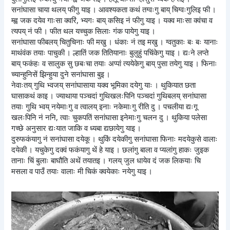
सनांघासा चाया थलय् फीगु याइ । आवश्यकता कथं तग्वःगु बाय् चिग्वःगुलिइ फी ।
म्ह्व जक दयेव गाःसा क्वरिं, भ्यगः बाय् कसिइ नं फीगु याइ । यक्व माःसा क्वंचा व
त्यपय् नं फी । फीत थल यच्चुक सिलाः गंक पायेगु याइ ।
सनांघासा फीबलय् चितुचिनाः फी मखु । धंकाः नं तइ मखु । ग्वतुकाः बः बः यानाः
माथंवंक तयाः पाचुकी । ल्हातिं जक तितियानाः बुलुहुं पचिंकेगु याइ । द्यःने लप्ते
बाय् फकंहः व सालुक सु छबःचा तयाः अप्पां त्ययेकेगु बाय् पुसा तयेगु याइ । फिनाः
च्यान्हुनिसें झिन्हुया दुने सनांघासा बुइ ।
नेवाःतय् गुथि भ्वजय् सनांघासाया यक्व भूमिका दयेगु याः । थुकियात छता
घासाकथं काइ । ज्याथाया पञ्चदां गुथिखलःपिनि पञ्चदां गुथिबलय् सनांघासा
तयाः गुथि भ्वय् नयेमाःगु व त्वालय् इनाः नकेमाःगु रीति दु । पचलीया द्यःगू
खलःपिनि नं ननि, त्वाः चुकपतिं सनांघासा इनेमाःगु चलन दु । थुकिया पलेसा
गच्छे अनुसार द्यःयात जाकि व ध्यबा द्यछायेगु याइ ।
दुरुफकंयागु नं सनांघासा दयेकू । थुकिं दयेकीगु सनांघासा फिनाः मदयेकुसे वालाः
दयेकी । यचुकेगु दक्वं फकंयागु थें हे याइ । छलांगु बाला व प्यलांगु हाकः जुइक
तानाः चिं बुलाः बाघौति अथें तयातइ । गलय् जुल धायेव दं जक लिकयाः चि
मसला व पाउँ तयाः वालाः मी चिकं क्वयेकाः नयेगु याइ ।