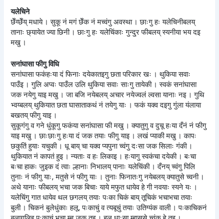
यलेचिने
छेँय्छेँय् मधाये । सुकू नं मगं छेँक नं मच्वंगु अवस्था । छाःगु हः यलेचिनीबलय्
तानाः छ्यायेत ज्या छिनी । छाःगु हः यलेचिंकाः गुन्दु्र फीबलय् स्यनीया भय दइ
मखु ।
सनांघासा फीगु विधि
सनांघासा फकंहःया दं फिनाः दयेकातइगु छता परिकार खः । थुकिया सवाः
पाउँइ । गुलि अप्वः पाउँल उलि थुकिया सवाः साःगु तायेकी । स्वकं सनांघासा
जक नयेगु याइ मखु । जा बजि नयेबलय् अचार नयेज्वलं ल्वसा यानाः नइ । गुथि
भ्वय्बलय् थुकियात छता घासाताकथं नं तयेगु याः । फकं यक्व दइगु गुंला यंलाया
बखतय् फीगु याइ ।
सुकूगंगु व गने धुंकूगु फकंया सनांघासा फी मखु । क्यातुगु व दुचू हःया दँनं नं फीगु
याइ मखु । छाःछाःगु हःया दं जक तयाः फीगु याइ । लखं प्याकी मखु । कापः
छकुतिं हुयाः यचुकी । धू बाय् चा यक्व प्यपुना च्वंगु दःसा जक सिलाः गंकी ।
थुकियात नं कापतं हुइ । न्यताः व हः लिकाइ । हःयागु स्वकंचा दयेकी । बःचा
बःचा हाकः जुइक दं त्वाः ल्हानाः निभालय् पानाः यलेचिंकी । दँनय् च्वंगु पिलि
तुनाः नं फीगु याः, मतुसे नं फीगु याः । तुनाः फिनातःगु नयेबलय् क्यातुसे च्वनी ।
अथे यानाः फीबलय् भचा जक बिचाः याये मफुत धायेव हे गी नवयाः स्यने यः ।
यलेचिंगु गात धायेव थल छगलय् तयाः पःका चिकं बाय् तूचिकं भचाभचा तयाः
बुली । चिकनं बुलेधुंकाः हलू, पःकाचुं व त्यबूचुं तयाः उतिग्यंक वाली । पःकाचिकनं
बुलागुलिइ पःकाचुं भचा म्ह्व जक तइ । हलू धाःसा म्हासुसे च्वंक हे तइ ।