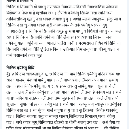
सिन्कि व सिनामनि
सिन्कि व सिनामनि थें जाःगु नसाज्वलं नेपाःया आदिवासी नेवाःजातिया जीवनया
विशेषता व नेपाःया हे म्हसीका खः । लैंपाखें दयेकीगु सिन्कि नसा स्वनिगःया
आदिवासीतय्गु मूलगु नसा धकाः कयातःगु दु । अथेहे यलया ज्यापुतय्सं हाकु जा व
सिन्कि नसा चुलायेमा धकाः श्री करुणामययाके तकं फ्वनेगु परम्परा दुगु
जनश्रुति दु । सिन्कि व सिनामनि दथुइ छुं भचा पाःगु व बिशेषतां जाःगु नसाज्वलं
खः । सिन्कि व सिनामनि दयेकेया निंतिं लैंया हः (ख्वाख्वःचा) लिकनाः जक
दयेकेगु याइ । थुकिया सवाः आपालं पाउँसे च्वनी । परम्परागत विधिकथं सिन्कि व
सिनामनि दयेकेया निंतिं छुं ईतक फिनाः उकियात निभालय् पानाः गंकेगु याइ । व
कथं नसाज्वलं तयार जुइ ।
सिन्कि दयेकेगु विधि
बुँइ ४ फिटया चाकःलागु व ६, ७ फिटया गाः बाय् सिन्कि दयेकेगु परिनामकथं गाः
खनाः गालय् न्यंक चां पायेगु याइ । अले माःकथंया लंैयात सफा यानाः छथाय्
तइ । न्हापां सिन्कि फीगु गालय् ३, ४ इञ्च तक सु लायेगु याइ । सुया द्यःने लैं
तइ । गालय् लैं छफि तयेधुंकाः लः हाः यानाः हाकनं लैं तयाः हे कोचय् याइ । थथे
यानाः जमिनया सतहतक लैं तयाः तम्म जुइक कोचय्यानाः तइ । अले लैंया द्यःने
सु लायाः सुयात चां ल्हाकाः तयेगु याइ । थथे यानाः न्हय्न्हु बाय् च्यान्हुतक तयेधुंकाः
सिन्कि नसा वइ । थ्व धुंकाः गालं त्वपुया तःगु चा व सु लिकयाः सिन्कि थकायेगु
याइ । सिन्कि थकयाः सुकू व सफागु थासय् सिन्कियात निभालय् पानाः गंकेगु
याइ । थथे तयार जूगु सिन्कियात टोकरी वा थीथी थलय् तया तइ । अथे नेपाःया
पूर्वीय क्षेत्र भोजपुरय्पाखें धाःसा सिन्कि देयेकेगु तरिका छुं भचा पाः । बुँइ सिन्कि