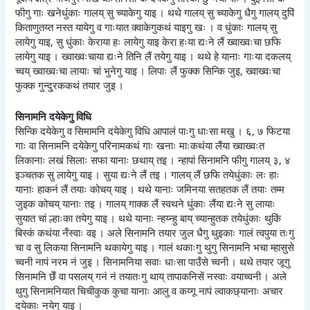
फीगु गाः खनेधुंकाः गालय् सु च्याकेगु याइ । थथे गालय् सु च्याकेगु धैगु गालय् दुपिं
किताणुतय्त नस्त यायेगु व गाःयात क्वाकेगुकथं याइगु खः । व धुंकाः गालय् सु
लायेगु याइ, सु धुंकाः केराया हः लायेगु याइ केरा हःया द्यःने लैं ख्वाख्वःचा छफि
लायेगु याइ । ख्वाख्वःचाया द्यःने तिनि लैं तयेगु याइ । थथे हे यानाः गाःया दकलय्
च्वय् ख्वाख्वःचा लायाः चां भुनेगु याइ । लिपाः लैं फुक्क सिन्कि जुइ, ख्वाख्वःचा
फुक्क गुन्दु्रककथं तयार जुइ ।
सिनामनि दयेकेगु विधि
सिन्कि दयेकेगु व सिमामनि दयेकेगु विधि आपालं पाःगु धाःसा मखु । ६, ७ फिटया
गाः वा सिनामनि दयेकेगु परिनामकथं गाः खनाः माःकथंया लैंया ख्वाख्वःत
लिकानाः लखं सिलाः सफा यानाः छथाय् तइ । न्हापां सिनामनि फीगु गालय् ३, ४
इञ्चतक सु लायेगु याइ । सुया द्यःने लैं तइ । गालय् लैं छफि तयेधुंकाः लः हाः
यानाः हाकनं लैं तयाः कोचय् याइ । थथे यानाः जमिनया सतहतक लैं तयाः तम्म
जुइक कोचय् यानाः तइ । गालय् गाक्क लैं स्वथने धुंकाः लैंया द्यःने सु लायाः
सुयात चां ल्हाःका तयेगु याइ । थथे यानाः न्हय्न्हु बाय् च्यान्हुतक तयेधुंकाः थुकिं
बिस्कं कथंया नँस्वाः वइ । अले सिनामनि तयार जुल धैगु थुइकाः गालं त्वपुया तःगु
चा व सु लिकया सिनामनि थकायेगु याइ । गालं थकाःगु थुगु सिनामनि भचा म्हासुसे
च्वनी नापं नरम नं जुइ । सिनामनिया सवाः धाःसा पाउँसे च्वनी । थथे तयार जूगु
सिनामनि छेँ वा पसलय् गनं नं तयातःगु थाय् तापाकनिसें नस्वाः वयाच्वनी । अले
थुगु सिनामनियात चिचीकुक कुचा यानाः आलु व कय्गू नापं ल्वाकछ्यानाः अचार
दयेकाः नयेगु याइ ।