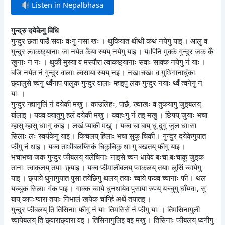
Listen in Nepalbhasa
गुन्द्रु दयेकेगु विधि
गुन्दु्र छता पाउँ सवाः वःगु नसा खः । थुकियात थीथी कथं नयेगु याइ । आलु व
गुन्दु्र ल्वाकछ्यानाः जा नयेत केँया रुपय् नयेगु याइ । यःपिनि मुक्कं गुन्दु्र जक केँ
खुनाः नं नः । थुकी मुस्या व मस्यौरा ल्वाकछ्यानाः सवाः साक्क नयेगु नं याः ।
बजि नयेत नं गुन्दु्र वालाः ल्वसाया रुपय् नइ । नखःचखः व गुथिगानाधुंकाः
छ्वालुसे च्वंगु थ्वँनाप पालुक गुन्दु्र वालाः म्हाइपु लंक गुन्दु्र नयाः थ्वँ त्वनेगु नं
याः ।
गुन्दु्र न्ह्यागुलिं नं दयेकी मखु । काउलिहः, पाछै, ख्वाखः व तुकंयागु जुइबलय्
बांलाइ । यक्व क्यातुगु हलं दयेकी मखु । क्वहःगु नं तइ मखु । छिपय् जुयाः भचा
म्हासु म्हासु धाःगु काइ । लखं प्याकी मखु । यक्व चा बाय् धू दुगु जुल धाःसा
सिलाः लः स्वयंकेगु याइ । किचलय् हिलाः भचा सुकू चिंकी । गुन्दु्र दयेकेगुयात
फीगु नं धाइ । यक्व ताथीबलय्सिकं चिकुचिकु धाःगु बखतय् फीगु याइ ।
भचाभचा जक गुन्दु्र फीबलय् यलेचिनाः नाइसे च्वन धायेव बःचा बःचाकू जुइक
तानाः त्वाकलय् तयाः छ्याइ । यक्व फीमालीबलय् प्वाकलय् तयाः लुसिं च्वायेगु
याइ । छ्याये धुनागुयात पुसा तयेछिंगु थलय् तयाः च्वाये फक्व च्वानाः फी । थल
यच्चुक सिलाः गंक पाइ । गाक्क च्वाये धुनधायेव पुसाया रुपय् यच्चुगु घाँय्म्वः, सु
बाय् कापःग्वारा तयाः निभालं खयेक चांन्हिं अथें तयातइ ।
गुन्दु्र फीबलय् ति तिसिनाः फीगु नं याः तिमसिसे नं फीगु याः । तिमसिनागुली
च्वायेबलय् ति छ्वाराछ्वारा वइ । तिसिनागुलिइ वइ मखु । तिसिनाः फीबलय् ध्वगीगु