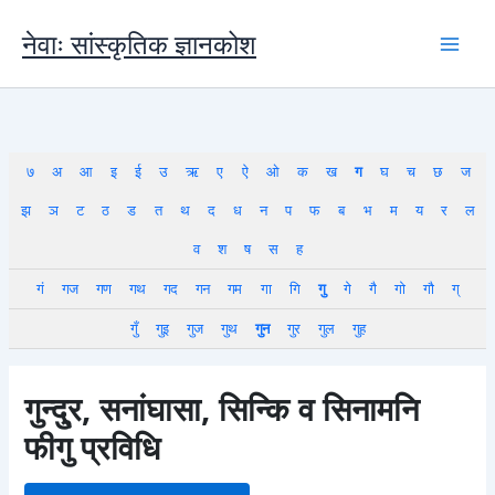
Skip
to
नेवाः सांस्कृतिक ज्ञानकोश
content
७
अ
आ
इ
ई
उ
ऋ
ए
ऐ
ओ
क
ख
ग
घ
च
छ
ज
झ
ञ
ट
ठ
ड
त
थ
द
ध
न
प
फ
ब
भ
म
य
र
ल
व
श
ष
स
ह
गं
गज
गण
गथ
गद
गन
गम
गा
गि
गु
गे
गै
गो
गौ
ग्
गुँ
गुइ
गुज
गुथ
गुन
गुर
गुल
गुह
गुन्दु्र, सनांघासा, सिन्कि व सिनामनि
फीगु प्रविधि