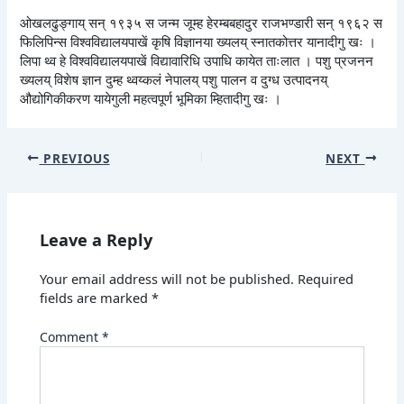
ओखलढुङ्गाय् सन् १९३५ स जन्म जूम्ह हेरम्बबहादुर राजभण्डारी सन् १९६२ स
फिलिपिन्स विश्वविद्यालयपाखें कृषि विज्ञानया ख्यलय् स्नातकोत्तर यानादीगु खः ।
लिपा थ्व हे विश्वविद्यालयपाखें विद्यावारिधि उपाधि कायेत ताःलात । पशु प्रजनन
ख्यलय् विशेष ज्ञान दुम्ह थ्वय्कलं नेपालय् पशु पालन व दुग्ध उत्पादनय्
औद्योगिकीकरण यायेगुली महत्वपूर्ण भूमिका म्हितादीगु खः ।
PREVIOUS
NEXT
Leave a Reply
Your email address will not be published.
Required
fields are marked
*
Comment
*