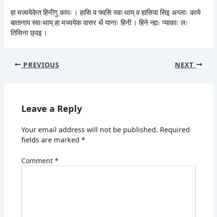
हा मज्वयेकेत हिनीगु कापः । हासि व फ्वसि स्वाःथाय् व हासिया सिइ अय्लाः काये
बातानाप स्वाःथाय् हा मज्वयेक वासर थें यानाः हिनी । हिने न्ह्यः प्याकाः लः
तिसिना छ्वइ ।
PREVIOUS
NEXT
Leave a Reply
Your email address will not be published.
Required
fields are marked
*
Comment
*