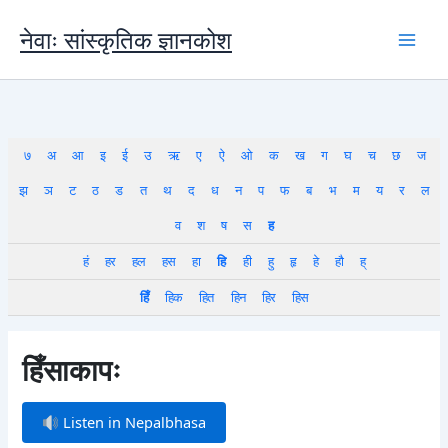
Skip
to
नेवाः सांस्कृतिक ज्ञानकोश
content
७
अ
आ
इ
ई
उ
ऋ
ए
ऐ
ओ
क
ख
ग
घ
च
छ
ज
झ
ञ
ट
ठ
ड
त
थ
द
ध
न
प
फ
ब
भ
म
य
र
ल
व
श
ष
स
ह
हं
हर
हल
हस
हा
हि
ही
हु
हृ
हे
हौ
ह्
हिँ
हिक
हित
हिन
हिर
हिस
हिँसाकापः
Listen in Nepalbhasa