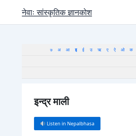
Skip
नेवाः सांस्कृतिक ज्ञानकोश
to
content
७
अ
आ
इ
ई
उ
ऋ
ए
ऐ
ओ
क
इन्द्र माली
Listen in Nepalbhasa