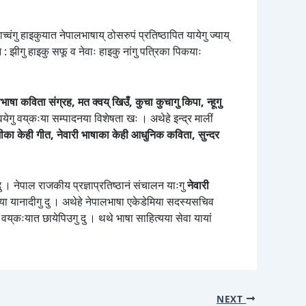
ंगु हाइकुयात नेपालभाषाय् ठोसरुपं प्रतिष्ठापित यायेगु ज्याय्
 : झीगु हाइकु सफू व नेवाः हाइकु नांगु पत्रिका पिकयाः
भाषा कविता संग्रह, मत क्वय् खिउँ, कुचा कुचागु किपा, न्हूगु
येगु वय्‌कःया सम्पादनया विशेषता खः । अथेहे इन्द्र मालीं
का केही गीत, नेवारी भाषाका केही आधुनिक कविता, सुन्दर
दु । नेपाल राजकीय प्रज्ञाप्रतिष्ठानं संचालन याःगु
नेवारी
्या यानादीगु दु । अथेहे नेपालभाषा एकेडेमिया सदस्यसचिव
 वय्‌कःयात छायेपिउगु दु । थथे भाषा साहित्यया सेवा यायां
NEXT