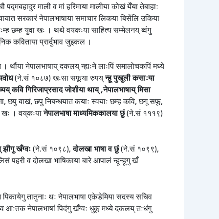
 पद्मबहादुर माली व मां हरिमाया मालीया कोखं येँया तेबाहाः
 पञ्चायात सरकारं नेपालभाषाया समाचार लिकया बिसेंलि उकिया
तहःम्ह छम्ह युवा खः । थथे वयकःया साहित्य सम्मेलनय् ब्वंगु
निक कविताया प्रार्दुभाव जुइकल ।
न । थौंया नेपालभाषाय् दकलय् न्ह्यःने लाःपिं समालोचकपिं मध्ये
्यवोध
(ने.सं १०८७) खःसा सफूया रुपय्
न्हू पुखुली कसाःया
ध काव्यय् कवि गिरिजाप्रसाद जोशीया थाय् ,नेपालभाषाय् मिसा
 छपु बाखं, छपु निबन्धयात कयाः स्वयाः छम्ह कवि, छगू सफू,
ं खः । वय्‌कःया
नेपालभाषा माध्यमिककालया छुं
(ने.सं १११९)
् झीगु खँग्वः
(ने.सं १०९८),
दोलखा भाषा व छुं
(ने.सं १०९९),
ं पहरी व दोलखा भाषिकाया बारे आपालं न्हून्हूगु खँ
्दकोश पिकायेगु तातुनाः थः नेपालभाषा एकेडेमिया सदस्य सचिव
 आःतक नेपालभाषां पिदंगु खँग्वः धुकू मध्ये दकलय् तःधंगु