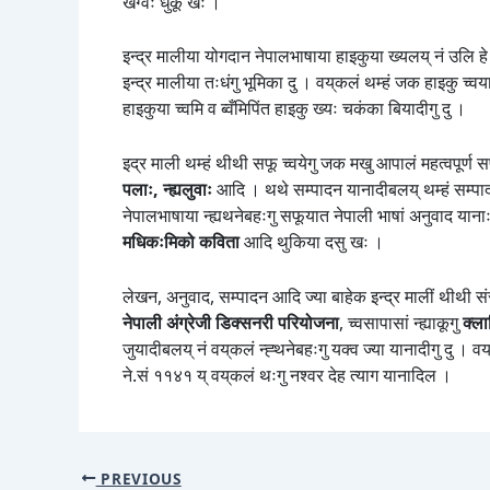
खँग्वः धुकू खः ।
इन्द्र मालीया योगदान नेपालभाषाया हाइकुया ख्यलय् नं उलि हे 
इन्द्र मालीया तःधंगु भूमिका दु । वय्‌कलं थम्हं जक हाइकु च्
हाइकुया च्वमि व ब्वँमिपिंत हाइकु ख्यः चकंका बियादीगु दु ।
इद्र माली थम्हं थीथी सफू च्वयेगु जक मखु आपालं महत्वपूर्ण
पलाः, न्ह्यलुवाः
आदि । थथे सम्पादन यानादीबलय् थम्हं सम्पादन 
नेपालभाषाया न्ह्यथनेबहःगु सफूयात नेपाली भाषां अनुवाद यानाः
मधिकःमिको कविता
आदि थुकिया दसु खः ।
लेखन, अनुवाद, सम्पादन आदि ज्या बाहेक इन्द्र मालीं थीथी संस्
नेपाली अंग्रेजी डिक्सनरी परियोजना
, च्वसापासां न्ह्याकूगु
क्ला
जुयादीबलय् नं वय्‌कलं न्ह्थनेबहःगु यक्व ज्या यानादीगु दु ।
ने.सं ११४१ य् वय्‌कलं थःगु नश्वर देह त्याग यानादिल ।
PREVIOUS