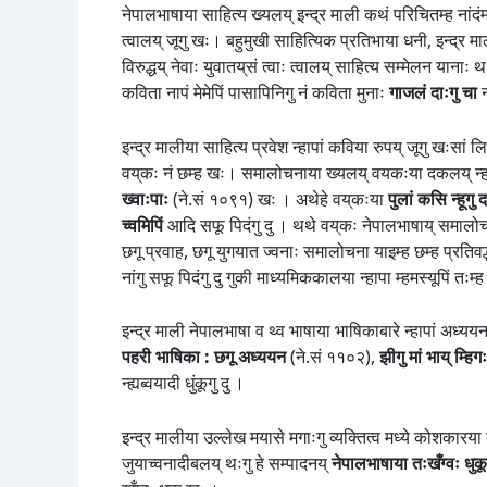
नेपालभाषाया साहित्य ख्यलय् इन्द्र माली कथं परिचितम्ह नांदंम्ह
त्वालय् जूगु खः। बहुमुखी साहित्यिक प्रतिभाया धनी, इन्द्
विरुद्धय् नेवाः युवातय्‌सं त्वाः त्वालय् साहित्य सम्मेलन याना
कविता नापं मेमेपिं पासापिनिगु नं कविता मुनाः
गाजलं दाःगु चा
न
इन्द्र मालीया साहित्य प्रवेश न्हापां कविया रुपय् जूगु खःसां
वय्‌कः नं छम्ह खः। समालोचनाया ख्यलय् वयकःया दकलय् न्ह
ख्वाःपाः
(ने.सं १०९१) खः । अथेहे वय्‌कःया
पुलां कसि न्हूगु
च्वमिपिं
आदि सफू पिदंगु दु । थथे वय्‌कः नेपालभाषाय् समालो
छगू प्रवाह, छगू युगयात ज्वनाः समालोचना याइम्ह छम्ह प्रति
नांगु सफू पिदंगु दु गुकी माध्यमिककालया न्हापा म्हमस्यूपिं तःम्
इन्द्र माली नेपालभाषा व थ्व भाषाया भाषिकाबारे न्हापां अध्ययन य
पहरी भाषिका : छगू अध्ययन
(ने.सं ११०२),
झीगु मां भाय् म्हिग
न्ह्यब्वयादी धुंकूगु दु ।
इन्द्र मालीया उल्लेख मयासे मगाःगु व्यक्तित्व मध्ये कोशकारया
जुयाच्वनादीबलय् थःगु हे सम्पादनय्
नेपालभाषाया तःखँग्वः धुकू