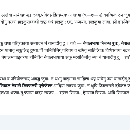
उल्लेख यायेबहःजू। स्वंगू पंक्तिइ झिंन्हय्‌गः आखःया (५—७—५) काव्यिक रुप जुयाच्व
वयादीगु मखसे हाइकुसम्बन्धी सफू गथे हाइकु : छगू अध्ययन, हाइकुया लागा, झी हाइजिन
 सफू तथा पत्रिकाया सम्पादन नं यानादीगु दु । गथे —
नेपालभाषा निबन्ध पुचः, नेपाल
यानागु सफुलिइ दुथ्याःपिं च्वमिपिनिगु परिचय व उमिगु साहित्यिक विशेषताया न्ह्यब्व
 नेपालभाषाइतरया ब्वँमिपिंत नेपालभाषाया सफू म्हसीकेबीगु ज्या नं यानादीगु दु ।
शशी
था व परियोजनाय् आवद्ध जुयाः नं थःगु मातृभाषा साहित्य थपू यायेगु ज्या यानादीगु 
सिकल नेवारी डिक्सनरी प्रोजेक्ट
आदिया सदस्य जुयाः नं थुपिं डिक्सनरी दयेकेत ज
 वय्‌कःया थज्याःगु ज्याया कदर स्वरुप— श्रेष्ठ सिरपाः, हेमराज सिरपाः आदि सिरपालं