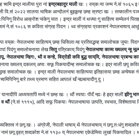
 च्वमि इन्द्र मालीया पुरा नां
इन्द्रबहादुर माली
खः । वय्‌कःया जन्म ने.सं १०६५ इ बौ
र माली वि.सं २०२२ सालया भाषिक आन्दोलनं बुइकूम्ह छम्ह स्रष्टा खः । तत्कालीन
ः थःपिनिगु विरोध आक्रोश प्वंकेगु यात । इन्द्र मालीं नं थज्याःगु साहित्य सम्मेलनं पि
ामं ने.सं १०८६ स कविता संग्रह पिदन । थ्व संग्रहया प्रकाशनं नेपालभाषाय् आधु
 लिपा वय्‌कः नेपालभाषा साहित्यय् छम्ह धिसिलाःम्ह प्रतिवद्धम्ह समालोचक जुयाः पिद
ापां पिदंगु समालोचनाया लेख
सितु
पत्रिकाय् पिदंगु
नेपालभाषा काव्य ख्यलय् न्हू मूल
 दापू, नेपालभाषा म्हिगः, थौ व कन्हे, विद्रोही कवि बुद्ध साय्‌मि, नेपालभाषा प्रबन्
चनाया ख्यलय् दकलय् अप्वः सफू पिकयादीम्ह समालोचक खः। इद्र माली छपु कविता,
वद्धम्ह समालोचक खः । इन्द्र माली नेपालभाषा साहित्यया इतिहासया छम्ह अन्वेषक न
ह च्वमिपिनिगु बारे तथ्य प्रमाण सहित आपालं खँ न्ह्यब्वयादीगु दु ।
ानादीपिं अध्ययतापिं मध्ये नं छम्ह खः । थौं स्वयाः पीदँ न्ह्यः हे इद्र मालीं
झीगु भाय
ः व थौं
(ने.सं १११५), आदि सफू पिकयाः नेपालभाषाया उत्पति, स्वभाव, विशेषताया लिस
 व्यक्तित्व नं छगू खः । अंग्रेजी, नेपाली भाषाय् थें नेपालभाषाय् नं छगू तःधंगु शव
नामं छगू वृहत् शव्दकोश ने.सं ११३० य् नेपालभाषा एकेडेमिया लुखां पिकयादिल । थ्व