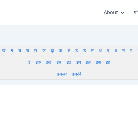
About
पर
ख
ग
घ
च
छ
ज
झ
ञ
ट
ठ
ड
त
थ
द
ध
न
प
इं
इक
इख
इच
इत
इन
इल
इस
इह
इन्द्रवर
इन्द्रवि