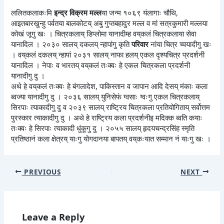
ललितकलाकःमि
इन्द्र विक्रम मल्ल
या जन्म १०६९ यंलागाः चौथि,
आइतबारखुन्हु पर्वतया बालकोटय् अबु गुप्तबहादुर मल्ल व मां सत्रकुमारी मल्लया
कोखं जूगु खः । चित्रकलाय् डिप्लोमा यानादीम्ह वय्‌कलं चित्रकलाया सेवा
यानादिल । २०३० सालय् दकलय् न्हापांगु कृति
परिवार
नांया चित्र च्वयादीगु खः
। वय्‌कलं दकलय् न्हापां २०३१ सालय् नाफा हलय् एकल दृश्यचित्र प्रदर्शनी
यानादिल । नेपाः व भारतय् वय्‌कलं तःक्वः हे एकल चित्रकला प्रदर्शनी
यानादीगु दु ।
अथे हे वय्‌कलं तःक्वः हे बंगलादेश, पाकिस्तान व जापान आदि देसय् मंकाः कला
ब्वज्या यानादीगु दु । २०३६ सालय् युनिसेफं ग्वसाः ग्वःगु एकल चित्रकलाय्
सिरपाः त्याकादीगु दु व २०३९ सालय् राष्ट्रिय चित्रकला प्रतियोगिताय् सर्वोत्तम
पुरस्कार त्याकादीगु दु । अथे हे राष्ट्रिय कला प्रदर्शनीइ मदिक्क ब्वति कयाः
तःक्वः हे सिरपाः त्याकादी धुंकूगु दु । २०५५ सालय् हृदयचन्द्रसिंह स्मृति
प्रतिष्ठानं कला क्षेत्रय् याःगु योगदानया बापतय् वय्‌कःयात सम्मान नं याःगु खः ।
PREVIOUS
NEXT
Leave a Reply