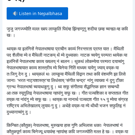
Listen in Nepalbhasa
जुजु जगज्ज्योति मल्ल ख्वप लाय्कुलिं पिदंम्ह झिंन्हय्गूगु शदीया छम्ह च्वन्ह्याःम्ह कवि
खः ।
थ्वय्‌कःया इलंनिसें नेपालभाषाया प्राचीन काव्यं निरन्तरता प्राप्त यात । मैथिली
पद शैलीया म्ये व मैथिली नाटकय् थें म्ये दुथ्याकाः नाटक च्वयेगु परम्परा थ्वयेकःया
इलंनिसें नेपालभाषा काव्य ख्यलय् नं ब्वलन । थुकथं लोकम्येया परम्परा दयाच्वंगु
नेपालभाषायात काव्य शास्त्रीय म्ये चिनेया निंतिं माध्यम यायेगु ज्याय् वय्‌कःया
तःजिगु देन दु । थ्वय्‌कलं थः लाय्कूया मैथिली विद्वान तथा कवि वंशमणि झा लिसे
जानाः ‘भरत नाट्यशास्त्र’या लिधंसाय् ‘संगीत चन्द्र’ नांगु व्याख्या नं दुगु टीका
ग्रन्थ नेपालभाषां च्वयाथकूगु दु । थ्व सफू संगीतया सैद्धान्तिक ज्ञान सम्बन्धी
आःतक स्यूगुलिइ नेपालभाषाया न्हापांगु सफू खः । गीत पञ्चशिका व सप्तताल गीत
वय्‌कःया नांदंगु म्ये सफू खः । थ्वय्‌कःया नानार्थ पञ्चदश गीत १५ पु म्येया संग्रह
राष्ट्रिय अभिलेखालय् लुयावःगु दु । अथेहे वय्‌कःया म्ये थीथी भजन सफुलिइ नं
दुथ्यानाच्वंगु दु ।
किन्चित (कौतुक) नेपालभाषा, मुरुखया हास गुणि अभिलास धकाः नेपालभाषां नं
कौतुकपूर्ण काव्य चिनेज्यू धयावंम्ह न्हापांम्ह कवि जगज्ज्योति मल्ल हे खः । वय्‌कःया