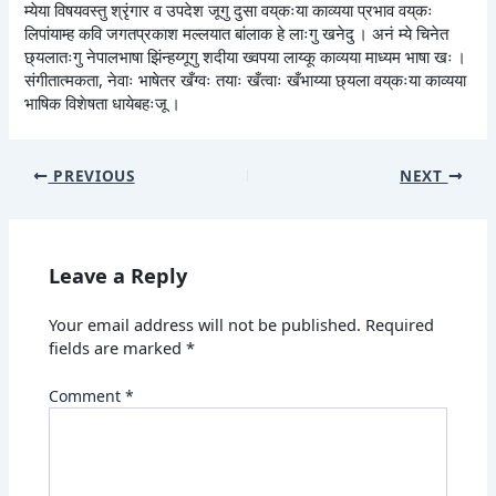
म्येया विषयवस्तु श्रृंगार व उपदेश जूगु दुसा वय्‌कःया काव्यया प्रभाव वय्‌कः
लिपांयाम्ह कवि जगतप्रकाश मल्लयात बांलाक हे लाःगु खनेदु । अनं म्ये चिनेत
छ्यलातःगु नेपालभाषा झिंन्हय्गूगु शदीया ख्वपया लाय्कू काव्यया माध्यम भाषा खः ।
संगीतात्मकता, नेवाः भाषेतर खँग्वः तयाः खँत्वाः खँभाय्या छ्यला वय्‌कःया काव्यया
भाषिक विशेषता धायेबहःजू ।
PREVIOUS
NEXT
Leave a Reply
Your email address will not be published.
Required
fields are marked
*
Comment
*