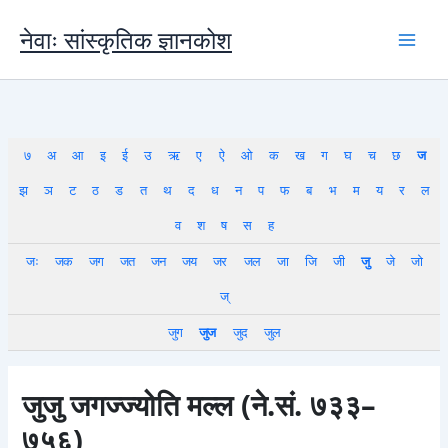
Skip
to
नेवाः सांस्कृतिक ज्ञानकोश
content
७
अ
आ
इ
ई
उ
ऋ
ए
ऐ
ओ
क
ख
ग
घ
च
छ
ज
झ
ञ
ट
ठ
ड
त
थ
द
ध
न
प
फ
ब
भ
म
य
र
ल
व
श
ष
स
ह
जः
जक
जग
जत
जन
जय
जर
जल
जा
जि
जी
जु
जे
जो
ज्
जुग
जुज
जुद
जुल
जुजु जगज्ज्योति मल्ल (ने.सं. ७३३–
७५६)