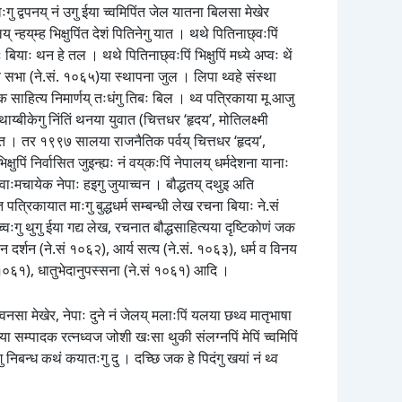
गु द्वपनय् नं उगु ईया च्वमिपिंत जेल यातना बिलसा मेखेर
न्हय्‌म्ह भिक्षुपिंत देशं पितिनेगु यात । थथे पितिनाछ्वःपिं
बियाः थन हे तल । थथे पितिनाछ्वःपिं भिक्षुपिं मध्ये अप्वः थें
ोदय सभा (ने.सं. १०६५)या स्थापना जुल । लिपा थ्वहे संस्था
 साहित्य निमार्णय् तःधंगु तिबः बिल । थ्व पत्रिकाया मू आजु
य्बीकेगु निंतिं थनया युवात (चित्तधर ‘हृदय’, मोतिलक्ष्मी
 दत । तर १९९७ सालया राजनैतिक पर्वय् चित्तधर ‘हृदय’,
क्षुपिं निर्वासित जुइन्ह्यः नं वय्‌कःपिं नेपालय् धर्मदेशना यानाः
ं वाःमचायेक नेपाः हइगु जुयाच्वन । बौद्धतय् दथुइ अति
त पत्रिकायात माःगु बुद्धधर्म सम्बन्धी लेख रचना बियाः ने.सं
च्वःगु थुगु ईया गद्य लेख, रचनात बौद्धसाहित्यया दृष्टिकोणं जक
ञान दर्शन (ने.सं १०६२), आर्य सत्य (ने.सं. १०६३), धर्म व विनय
ं १०६१), धातुभेदानुपस्सना (ने.सं १०६१) आदि ।
वनसा मेखेर, नेपाः दुने नं जेलय् मलाःपिं यलया छथ्व मातृभाषा
काया सम्पादक रत्नध्वज जोशी खःसा थुकी संलग्नपिं मेपिं च्वमिपिं
ु निबन्ध कथं कयातःगु दु । दच्छि जक हे पिदंगु खयां नं थ्व