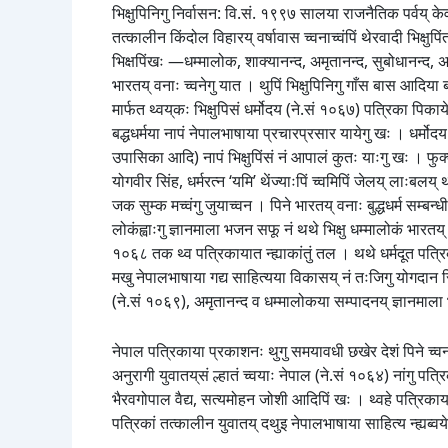
भिक्षुपिनिगु निर्वासन: वि.सं. १९९७ सालया राजनैतिक पर्वय् क
तत्कालीन किंदोल विहारय् वर्षावास च्वनाच्वंपिं थेरवादी भिक्षुपि
भिक्षपिंखः —धम्मालोक, शाक्यानन्द, अमृतानन्द, सुबोधानन्द, अनिर
भारतय् वनाः च्वनेगु यात । थुपिं भिक्षुपिनिगु गाँस बास आदिया
मार्फत थ्वय्‌कः भिक्षुपिसं धर्मोदय (ने.सं १०६७) पत्रिका पि
बद्धधर्मया नापं नेपालभाषाया प्रचारप्रसार यायेगु खः । धर्मोदय 
उपासिका आदि) नापं भिक्षुपिंसं नं आपालं कुतः याःगु खः । फु
योगवीर सिंह, धर्मरत्न ‘यमि’ थेंज्याःपिं च्वमिपिं जेलय् लाःबलय् थ्
जक सुम्क मच्वंगु जुयाच्वन । पिने भारतय् वनाः बुद्धधर्म सम्बन
लोकंह्वाःगु ज्ञानमाला भजन सफू नं थथे भिक्षु धम्मालोकं भारतय् छ
१०६८ तक थ्व पत्रिकायात न्ह्याकांतुं तल । थथे धर्मदूत पत्रिका
मखु नेपालभाषाया गद्य साहित्यया विकासय् नं तःजिगु योगदान सिद्
(ने.सं १०६९), अमृतानन्द व धम्मालोकया सम्पादनय् ज्ञानमाला 
नेपाल पत्रिकाया प्रकाशनः थुगु समयावधी छखेर देशं पिने च्वनाः
अनुरागी युवातय्‌सं ल्हातं च्वयाः नेपाल (ने.सं १०६४) नांगु पत
भैरवगोपाल वैद्य, सत्यमोहन जोशी आदिपिं खः । थ्वहे पत्रिकाय् र
पत्रिकां तत्कालीन युवातय् दथुइ नेपालभाषाया साहित्य न्ह्यब्वये