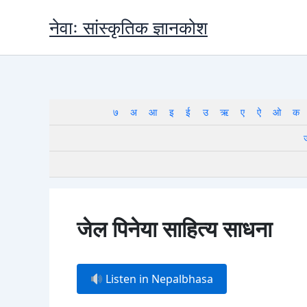
Skip
नेवाः सांस्कृतिक ज्ञानकोश
to
content
७
अ
आ
इ
ई
उ
ऋ
ए
ऐ
ओ
क
जेल पिनेया साहित्य साधना
Listen in Nepalbhasa