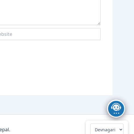
ite
epal.