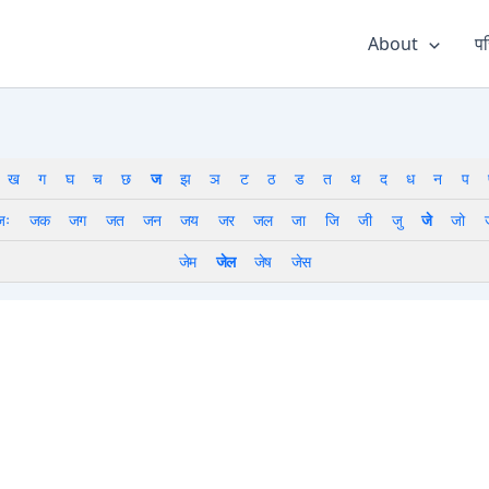
About
पर
ख
ग
घ
च
छ
ज
झ
ञ
ट
ठ
ड
त
थ
द
ध
न
प
जः
जक
जग
जत
जन
जय
जर
जल
जा
जि
जी
जु
जे
जो
जेम
जेल
जेष
जेस