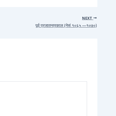
NEXT
पूर्व प्रजातन्त्रकाल (नेसं १०६५ —१०७०)