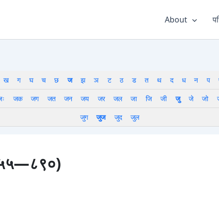
About
पर
ख
ग
घ
च
छ
ज
झ
ञ
ट
ठ
ड
त
थ
द
ध
न
प
जः
जक
जग
जत
जन
जय
जर
जल
जा
जि
जी
जु
जे
जो
जुग
जुज
जुद
जुल
ं ८५५—८९०)