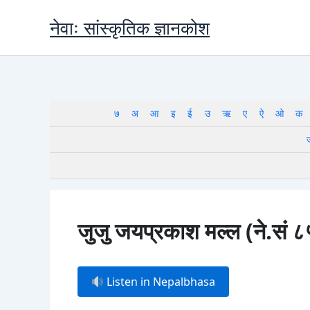
Skip
नेवाः सांस्कृतिक ज्ञानकोश
to
content
७
अ
आ
इ
ई
उ
ऋ
ए
ऐ
ओ
क
जुजु जयप्रकाश मल्ल (ने.स
Listen in Nepalbhasa