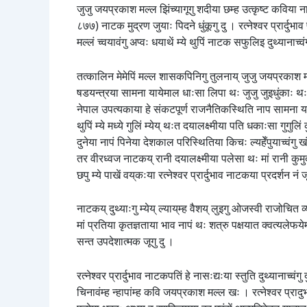
जुजु जयप्रकाश मल्ल झिंच्यागूगु शदीया छम्ह उत्कृष्ट कविया नाप
८७७) नाटक मुद्रण जुयाः पिदने धुंकूगु दु । रत्नेश्वर प्रार्द
मल्लं च्वयावंगु अप्वः धयाथें म्ये थुपिं नाटक सफुलिइ दुथ्यानाच्वंग
तत्कालिन मेमेपिं मल्ल शासकपिनिगु तुलनाय् जुजु जयप्रकाश मल्
षडयन्त्रया सामना यायेमाल धाःसा लिपा थः जुजु जुइधुंकाः थः र
नेपाल उपत्यकाया हे संकटपूर्ण राजनैतिकस्थिति नाप सामना याये
थुपिं म्ये मध्ये गुलिं म्येय् थःत दयालक्ष्मीया पति धकाःसा गुगुलि
दुनेया नापं पिनेया देशकाल परिस्थितिया किचः ल्यहेँपुयाच्वंगु 
तर वीरध्वज नाटकय् रानी दयालक्ष्मीया पलेसा थः मां रानी कुमुदीनी
छपु म्ये पाखें वय्‌कःया रत्नेश्वर प्रार्दुभाव नाटकया प्रदर्शन 
नाटकय् दुथ्याःगु म्येय् ल्याय्‌म्ह वैशय् लुइगु ओजस्वी राजोचि
मां प्रतिया कृतज्ञताया भाव नापं थः शत्रु पक्षयात क्वत्यलेफये
सन्त उपदेशात्मक जूगु दु ।
रत्नेश्वर प्रार्दुभाव नाटकपतिं हे नासःद्यःया स्तुति दुथ्यानाच्
चिनावंम्ह न्हापांम्ह कवि जयप्रकाश मल्ल खः । रत्नेश्वर प्रादुर