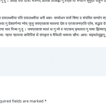
 । अथेहे येँया दाफा भजनय् अतिकं लोकंह्वाःगु वय्‌कःया भगवान सुमुदर याहुने उधार 
् थःत दयालक्ष्मीया पति दयालक्ष्मीया धनी धकाः सम्वोधन यासें शिष्ट व संयमित सम्भोग श्रृ
 दुथ्याःगु देशवर्णन्या म्येय् जुजु जयप्रकाश मल्लया देश व प्रजाजनप्रति प्रेम, सद्
ताया भाव पिज्वःगु दु । जयप्रकाश मल्लं थःगु म्ये व नाटकय् छ्यलातःगु भाषा झिंच्याग
 वयाः न्हापा न्हापाया कविपिंसं थें संस्कृत व मैथिली भाषाया खँग्वः आपाः मछ्यलेधुंकू
quired fields are marked
*