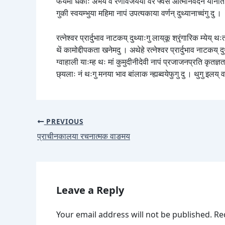
फयेमा धकाः अभय व रणविजयया वर फ्वंसें आत्मनिवेदन यानातःगु दु
गुकी स्वयम्भुया महिमा नापं उपत्यकाया वर्णन् दुथ्यानाच्वंगु दु ।
रत्नेश्वर प्रार्दुभाव नाटकय् दुथ्याःगु लाय्‌कू श्रृंगारिक म्येय
थें कामोद्दीपकता खनेमदु । अथेहे रत्नेश्वर प्रार्दुभाव नाटकय्
ग्वाहाली याःम्ह थः मां कुमुदीनीदेवी नापं प्रजाजनप्रति कृतज्ञ
छ्यलाः नं थःगु मनया भाव बांलाक न्ह्यब्वयेफुगु दु । थुगु इलय्
PREVIOUS
प्राचीनकालया रचनात्मक वाङमय
Leave a Reply
Your email address will not be published.
Re