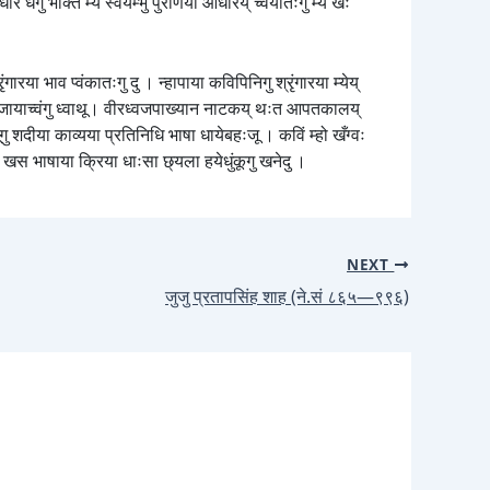
धैगु भक्ति म्ये स्वयम्भु पुराणया आधारय् च्वयातःगु म्ये खः
ंगारया भाव प्वंकातःगु दु । न्हापाया कविपिनिगु श्रृंगारया म्येय्
भाव देजायाच्वंगु ध्वाथू। वीरध्वजपाख्यान नाटकय् थःत आपतकालय्
ूगु शदीया काव्यया प्रतिनिधि भाषा धायेबहःजू । कविं म्हो खँग्वः
गु, खस भाषाया क्रिया धाःसा छ्यला हयेधुंकूगु खनेदु ।
NEXT
जुजु प्रतापसिंह शाह (ने.सं ८६५—९९६)