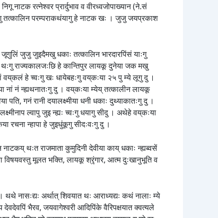
िगू नाटक रत्नेश्वर प्रार्दुभाव व वीरध्वजोपाख्यान (ने.सं
वयातःगु तत्कालिन परम्पराकथंयागु हे नाटक खः । जुजु जयप्रकाश
जूगुलिं जुजु जुइदैमखु धकाः तत्कालिन भारदारपिंसं याःगु
हे थःगु राज्यकालजःछि हे कान्तिपुर लायकू दुनेया जक मखु
कलं हे च्वःगु खः धायेबहःगु वय्‌कःया २५ पु म्ये लूगु दु ।
लया नां नं न्ह्यथनातःगु दु । वय्‌कःया म्येय् तत्कालीन लायकू
मीया पति, गनं रानी दयालक्ष्मीया धनी धकाः दुथ्याकातःगु दु ।
ष्मीनाप ल्वापु जुइ न्ह्यः च्वःगु धयागु सीदु । अथेहे वय्‌कःया
कया रचना न्हापा हे जुइधुंकूगु सीदःवःगु दु ।
ान नाटकय् थःत राजमाता कुमुदिनी देवीया काय् धकाः न्ह्यब्वसें
ा विषयवस्तु मूलत भक्ति, लायकू श्रृंगार, आत्म दुःखानुभूति व
 जू । थथे नासःद्यः अर्थात् शिवयात थः आराध्यद्यः कथं नालाः म्ये
य देवदेवपिं भैरव, जयवागेश्वरी आदिपिंके वैरिपक्षयात क्वत्यले