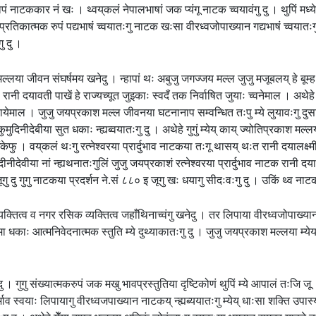
ं नाटककार नं खः । थ्वय्‌कलं नेपालभाषां जक प्यंगू नाटक च्वयावंगु दु । थुपिं मध्ये न
ुभाव प्रतिकात्मक रुपं पद्यभाषं च्वयातःगु नाटक खःसा वीरध्वजोपाख्यान गद्यभाषं च्
ु दु ।
लया जीवन संघर्षमय खनेदु । न्हापां थः अबुजु जगज्जय मल्ल जुजु मजूबलय् हे बूम्ह 
ानी दयावती पाखें हे राज्यच्यूत जुइकाः स्वदँ तक निर्वाषित जुयाः च्वनेमाल । अथे
माल । जुजु जयप्रकाश मल्ल जीवनया घटनानाप सम्वन्धित तःपु म्ये लुयावःगु दुसां वय्‌
ं कुमुदिनीदेबीया सुत धकाः न्ह्यब्वयातःगु दु । अथेहे गुगुं म्येय् काय् ज्योतिप्रकाश मल्
खंकेफु । वय्‌कलं थःगु रत्नेश्वरया प्रार्दुभाव नाटकया तःगू थासय् थःत रानी दयालक्ष्
देवीया नां न्ह्यथनातःगुलिं जुजु जयप्रकाशं रत्नेश्वरया प्रार्दुभाव नाटक रानी दयालक्
नं जूगु दु गुगु नाटकया प्रदर्शन ने.सं ८८० इ जूगु खः धयागु सीदःवःगु दु । उकिं थ्व नाट
त व्यक्तित्व व नगर रसिक व्यक्तित्व जहाँथिनाच्वंगु खनेदु । तर लिपाया वीरध्वजोपाख्य
मा धकाः आत्मनिवेदनात्मक स्तुति म्ये दुथ्याकातःगु दु । जुजु जयप्रकाश मल्लया म्येय
वंगु दु । गुगु संख्यात्मकरुपं जक मखु भावप्रस्तुतिया दृष्टिकोणं थुपिं म्ये आपालं तःजि
्भाव स्वयाः लिपायागु वीरध्वजपाख्यान नाटकय् न्ह्यब्ययातःगु म्येय् धाःसा शक्ति उपास्