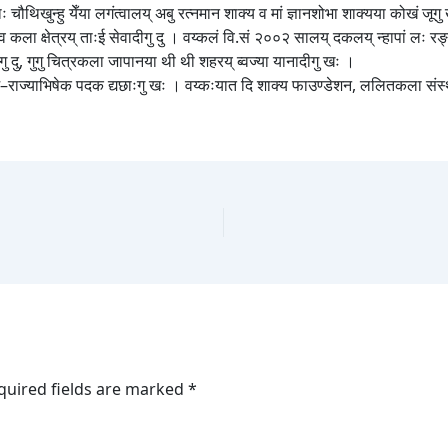
थिखुन्हु येँया लगंत्वालय् अबु रत्नमान शाक्य व मां ज्ञानशोभा शाक्यया कोखं जूगु
पन व कला क्षेत्रय् ताःई सेवादीगु दु । वय्कलं वि.सं २००२ सालय् दकलय् न्हापां लः र
गु दु, गुगु चित्रकला जापानया थी थी शहरय् ब्वज्या यानादीगु खः ।
राज्याभिषेक पदक द्यछाःगु खः । वय्कःयात दि शाक्य फाउण्डेशन, ललितकला स
quired fields are marked
*