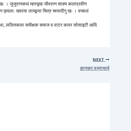
 खः । जुजुरत्नकथं म्हस्यूम्ह जीवरत्न शाक्य कलाप्रवीण
ङ्ग छ्यलाः ख्वपया लाय्कूया चित्र च्वयादीगु खः । वय्कलं
ंस्था, ललितकला समीक्षक समाज व वाटर कलर सोसाइटी आदि
NEXT
ज्ञानकर वज्राचार्य