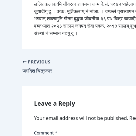
ललितकलाकःमि जीवरत्न शाक्यया जन्म ने.सं. १०४२ प्वहेलागाः चौ
जुयादीगु दु । वय्कः मूर्तिकलाय् नं नांजाः । वय्कलं प्राध्या
भगवान् शाक्यमुनि गौतम बुद्धया जीवनीया ३६ पाः चित्र च्वयादी
वय्कःयात २०२३ सालय् जनपद सेवा पदक, २०१३ सालय् शुभ–
संस्थां नं सम्मान याःगु दु ।
PREVIOUS
जगदिश चित्रकार
Leave a Reply
Your email address will not be published.
Re
Comment
*