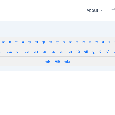
About
पर
ख
ग
घ
च
छ
ज
झ
ञ
ट
ठ
ड
त
थ
द
ध
न
प
जः
जक
जग
जत
जन
जय
जर
जल
जा
जि
जी
जु
जे
जो
जीत
जीव
जीस