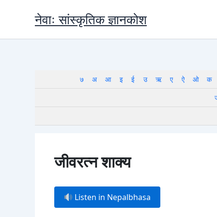
Skip
नेवाः सांस्कृतिक ज्ञानकोश
to
content
७
अ
आ
इ
ई
उ
ऋ
ए
ऐ
ओ
क
जीवरत्न शाक्य
Listen in Nepalbhasa