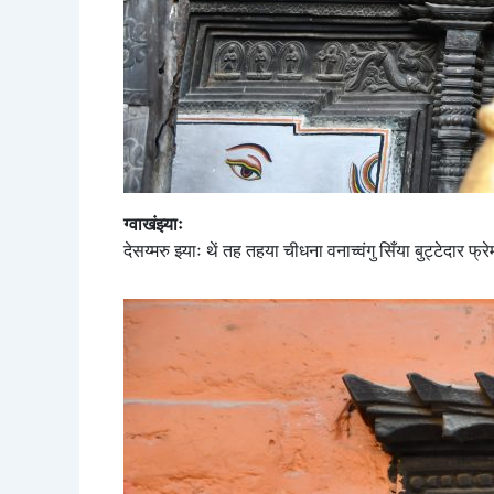
ग्वाखंझ्याः
देसय्मरु झ्याः थें तह तहया चीधना वनाच्वंगु सिँया बुट्टेदार फ्रेम द