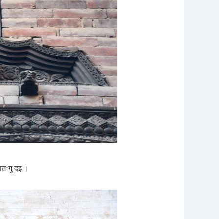
नातःगु दइ ।