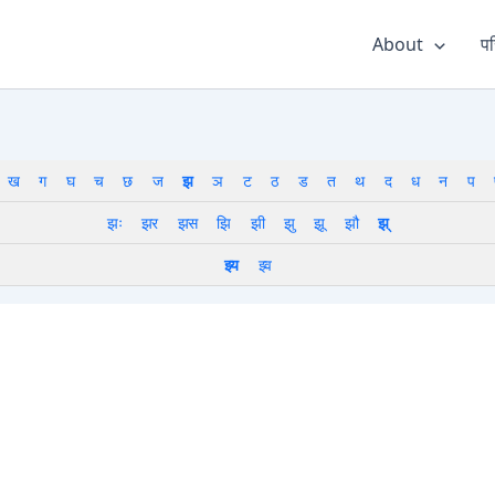
About
पर
ख
ग
घ
च
छ
ज
झ
ञ
ट
ठ
ड
त
थ
द
ध
न
प
झः
झर
झस
झि
झी
झु
झू
झौ
झ्
झ्य
झ्व