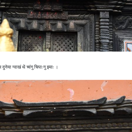
ुनेया ग्वाखं थें च्वंगु चिपाःगु झ्याः ।