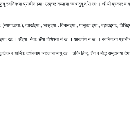
मफुगु स्वनिगःया प्राचीन झ्याः उत्कृष्ट कलाया ज्वःमदुगु दसि खः । थीथी प्रकार व 
ः (न्यापाःझ्याः), ग्वाखंझ्याः, भ्वसूझ्याः, विमानझ्याः, पासुका झ्याः, बट्टाझ्याः, विधि
सँझ्याः खः । सँझ्याः नेवाः छेँया विशेषता नं खः । आकर्षण नं खः । स्वनिगःया प्राचीन दे
 धार्मिक दर्शननाप ज्वःलानाच्वंगु दइ । उकिं हिन्दू, शैव व बौद्ध समुदायया देगः, द