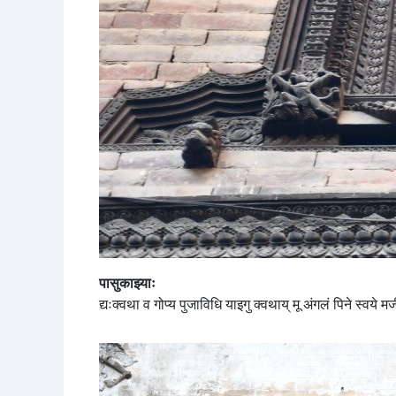
पासुकाझ्याः
द्यःक्वथा व गोप्य पुजाविधि याइगु क्वथाय् मू अंगलं पिने स्वये मज