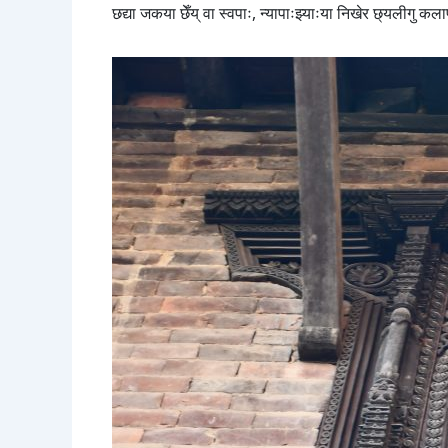
छद्या जकया छेँय् वा स्वपाः, न्यापाःझ्याःया निखेर छ्यलीगु कलाप