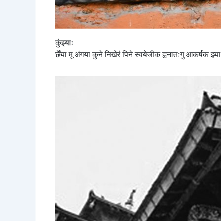
कुंझ्याः
छेँया मू अंगया कुने निखेरं पिने स्वयेजीक ह्वनातःगु आकर्षक झ्या