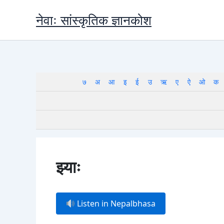
Skip
नेवाः सांस्कृतिक ज्ञानकोश
to
content
७
अ
आ
इ
ई
उ
ऋ
ए
ऐ
ओ
क
झ्याः
Listen in Nepalbhasa