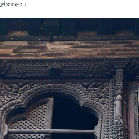
ूर्ण छपाःझ्याः ।