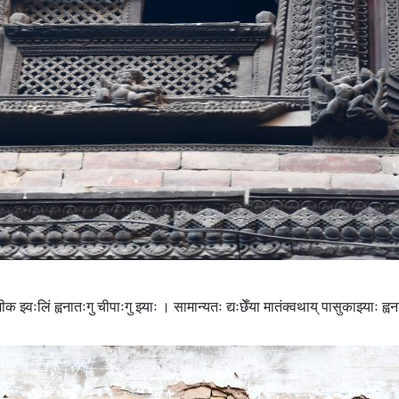
ीक झ्वःलिं ह्वनातःगु चीपाःगु झ्याः । सामान्यतः द्यःछेँया मातंक्वथाय् पासुकाझ्याः ह्व