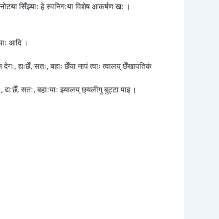
बनोटया सिँझ्याः हे स्वनिगःया विशेष आकर्षण खः ।
झ्याः आदि ।
गः, द्यःछेँ, सतः, बहाः छेँया नापं त्वाः त्वालय् छेँखापतिकं
्यःछेँ, सतः, बहाःयाः झ्यालय् छ्यलीगु बुट्टा पाइ ।