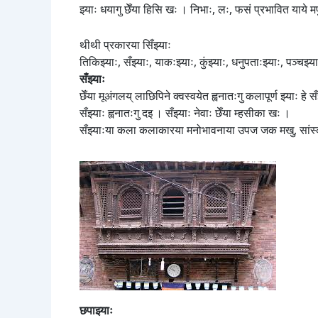
झ्याः धयागु छेँया हिसि खः । निभाः, लः, फसं प्रभावित याये 
थीथी प्रकारया सिँझ्याः
तिकिझ्याः, सँझ्याः, याकःझ्याः, कुंझ्याः, धनुपताःझ्याः, पञ्चझ्या
सँझ्याः
छेँया मूअंगलय् लाछिपिने क्वस्वयेत ह्वनातःगु कलापूर्ण झ्याः हे 
सँझ्याः ह्वनातःगु दइ । सँझ्याः नेवाः छेँया म्हसीका खः ।
सँझ्याःया कला कलाकारया मनोभावनाया उपज जक मखु, सांस्कृतिक व
छपाझ्याः