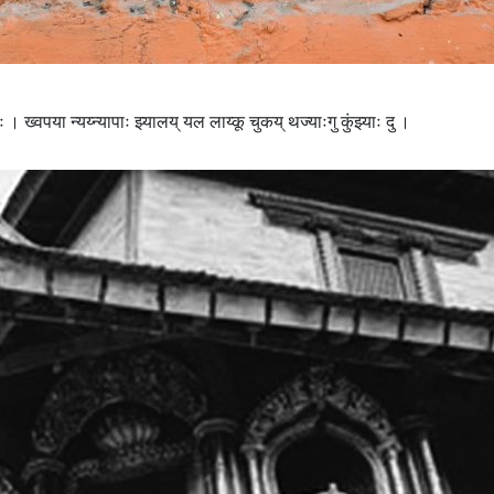
ः । ख्वपया न्यय्न्यापाः झ्यालय् यल लाय्कू चुकय् थज्याःगु कुंझ्याः दु ।