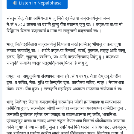
Listen in Nepalbhasa
संस्कृतविद्, नेवाः अभियन्ता भाजु जितेन्द्रबिलाश बज्राचार्यजुया जन्म
ने.सं.१०८७ तछला थ्व दशमि कुन्हु येँया मखनय् जूगु खः । वय्‌कःया बाःया नां
रिद्धिमान विलास बज्राचार्य व मांया नां सानुनानी बज्राचार्य खः ।
भाजु जितेन्द्रविलास बज्राचार्यजुं किपाहना बाखं (कमिक) भौपाजु व ककाजुया
सम्वाद च्वयादीगु खः । अथेहे वय्‌कःया चिनाखँ, च्वखँ, मुक्तक, हाइकु आदि च्वसू
इनाप, हिसि, सुकुन्दा, स्वनिगः, जः आदि पत्रपत्रिकाय् पिदंगु दु । वय्‌कःया
संस्कृति सम्बन्धि च्वसूत पत्रपत्रिकाय् पिदना हे च्वंगु दु ।
वय्‌कः जः सफूकुथिया संस्थापक नायः (ने .सं ११११), नेवाः देय् दबू केन्दीय
दुजः व सचिव, नेवाः गुथि या केन्द्रीय दुजः कार्यालय सचिव, न्वकु । नेपालभाषा
मंकाः खलः येँया दुजः । रत्नकृति महाविहार अध्ययन मण्डलया संयोजक नं खः ।
भाजु जितेन्द्र विलास बज्राचार्यजुं सत्यमोहन जोशी हनाज्याझ्वःया व्यवस्थापन
कमितिया दुजः, सत्यमोहन जोशी ज्याजंक्व ज्याझ्वःया व्यवस्थापन कमितिया दुजः,
जनकवि दुर्गालाल श्रेष्ठ हना ज्याझ्वःया व्यवस्थापनया ल्यू कजि, भाषानिभाः
प्रेमबहादुर कसाःया नामय् अन्तर स्कूल नेपालभाषा चिनाखं ध्येंध्येंबल्लाः कासाया
कजि जुयाः नं ज्या यानादीगु जुल । स्वनिगलं पिने धरान, नारायणघाट, उदय्‌पुरय्
जूगु राष्ट्रिय व प्रदेश स्तरीय लाखे प्याखं धेंधेंबल्लाय् वय्‌कः निर्णायक जुयाः नं