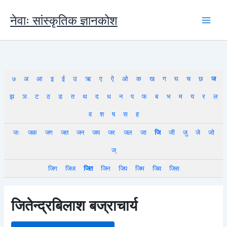
Skip
to
नेवाः सांस्कृतिक ज्ञानकोश
content
७
अ
आ
इ
ई
उ
ऋ
ए
ऐ
ओ
क
ख
ग
घ
च
छ
ज
झ
ञ
ट
ठ
ड
त
थ
द
ध
न
प
फ
ब
भ
म
य
र
ल
व
श
ष
स
ह
जः
जक
जग
जत
जन
जय
जर
जल
जा
जि
जी
जु
जे
जो
ज्
जिग
जिज
जित
जिन
जिप
जिम
जिव
जिस
जितेन्द्रबिलाश बज्राचार्य