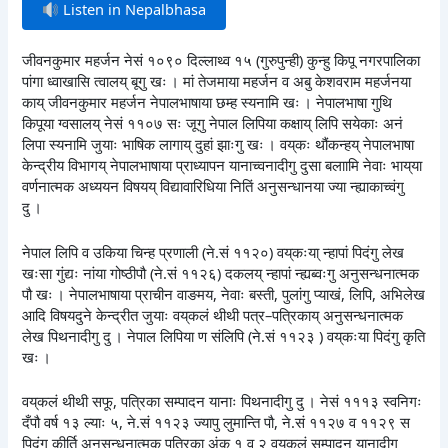
Listen in Nepalbhasa
जीवनकुमार महर्जन नेसं १०९० दिल्लाथ्व १५ (गुरुपुन्ही) कुन्हु किपू नगरपालिका
पांगा ध्वाखासि त्वालय् बूगु खः । मां तेजमाया महर्जन व अबु केशवराम महर्जनया
काय् जीवनकुमार महर्जन नेपालभाषाया छम्ह स्यनामि खः । नेपालभाषा गुथि
किपूया ग्वसालय् नेसं ११०७ सः जूगु नेपाल लिपिया कक्षाय् लिपि सयेकाः अनं
लिपा स्यनामि जुयाः भाषिक लागाय् दुहां झाःगु खः । वय्‌कः थौंकन्हय् नेपालभाषा
केन्द्रीय विभागय् नेपालभाषाया प्राध्यापन यानाच्वनादीगु दुसा बलाामि नेवाः भाय्‌या
वर्णनात्मक अध्ययन विषयय् विद्यावारिधिया नितिं अनुसन्धानया ज्या न्ह्याकाच्वंगु
दु ।
नेपाल लिपि व उकिया चिन्ह प्रणाली (ने.सं ११२०) वय्‌कःया् न्हापां पिदंगु लेख
खःसा गुंद्यः नांया गोष्ठीपौ (ने.सं ११२६) दकलय् न्हापां न्ह्यब्वःगु अनुसन्धनात्मक
पौ खः । नेपालभाषाया प्राचीन वाङमय, नेवाः बस्ती, पुलांगु प्याखं, लिपि, अभिलेख
आदि विषयदुने केन्द्रीत जुयाः वय्‌कलं थीथी पत्र–पत्रिकाय् अनुसन्धनात्मक
लेख पिथनादीगु दु । नेपाल लिपिया ण संलिपि (ने.सं ११२३ ) वय्‌कःया पिदंगु कृति
खः ।
वय्‌कलं थीथी सफू, पत्रिका सम्पादन यानाः पिथनादीगु दु । नेसं १११३ स्वनिगः
दँपौ वर्ष १३ ल्याः ५, ने.सं ११२३ ज्यापु लुमान्ति पौ, ने.सं ११२७ व ११२९ स
पिदंगु कीर्ति अनुसन्धनात्मक पत्रिका अंक १ व २ वय्‌कलं सम्पादन यानादीगु