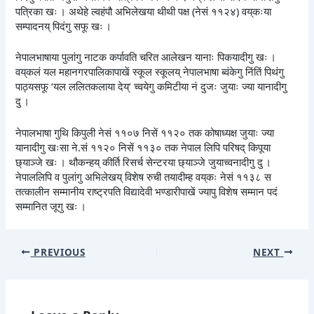
पत्रिका खः । अथेहे ल्वहंपौ अभिलेखया थीथी पक्ष (नेसं ११२४) वय्‌कःया
सम्पादनय् पिदंगु सफू खः ।
नेपालभाषाया पुलांगु नाटक कर्पावति चरित आलेखन यानाः पिकयादीगु खः ।
वय्‌कलं यल महानगरपालिकापाखें स्कूल स्कूलय् नेपालभाषा ब्वंकेगु निंतिं पिथंगु
पाठ्यसफू ‘यल ललितकलाया देय्’ च्वयेगु कमिटीया नं दुजः जुयाः ज्या यानादीगु
दु ।
नेपालभाषा गुथि किपुली नेसं ११०७ निसें ११२० तक कोषाध्यक्ष जुयाः ज्या
यानादीगु खःसा ने.सं ११२० निसें ११३० तक नेपाल लिपि परिषद् किपूया
छ्याञ्जे खः । थौकन्हय् कीर्ति रिसर्च सेन्टरया छ्याञ्जे जुयाच्वनादीगु दु ।
नेपाललिपि व पुलांगु अभिलेखय् विशेष रुची तयादीम्ह वय्‌कः नेसं ११३८ स
तत्कालीन सम्मानीय राष्ट्रपति विद्यादेवी भण्डारीपाखें ज्यापु विशेष सम्मान पदं
सम्मानित जूगु खः ।
PREVIOUS
NEXT