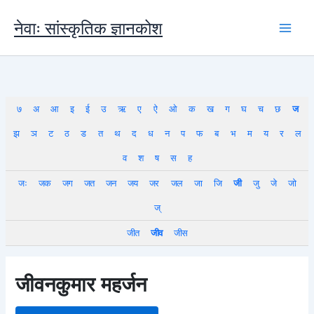
Skip
to
नेवाः सांस्कृतिक ज्ञानकोश
content
७
अ
आ
इ
ई
उ
ऋ
ए
ऐ
ओ
क
ख
ग
घ
च
छ
ज
झ
ञ
ट
ठ
ड
त
थ
द
ध
न
प
फ
ब
भ
म
य
र
ल
व
श
ष
स
ह
जः
जक
जग
जत
जन
जय
जर
जल
जा
जि
जी
जु
जे
जो
ज्
जीत
जीव
जीस
जीवनकुमार महर्जन