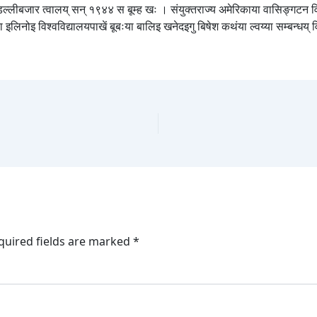
, डिल्लीबजार त्वालय् सन् १९४४ स बूम्ह खः । संयुक्तराज्य अमेरिकाया वासिङ्गटन व
लिनोइ विश्वविद्यालयपाखें बूबःया बालिइ खनेदइगु बिषेश कथंया ल्वय्या सम्बन्धय् 
quired fields are marked
*