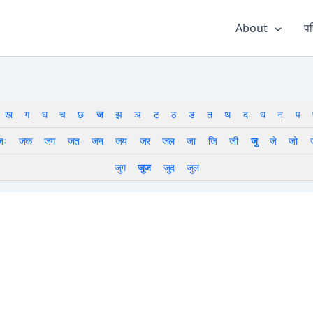
About
पर
ख
ग
घ
च
छ
ज
झ
ञ
ट
ठ
ड
त
थ
द
ध
न
प
जः
जक
जग
जत
जन
जय
जर
जल
जा
जि
जी
जु
जे
जो
जुग
जुज
जुद
जुल