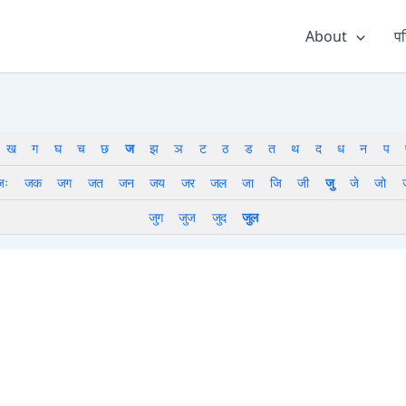
About
पर
ख
ग
घ
च
छ
ज
झ
ञ
ट
ठ
ड
त
थ
द
ध
न
प
जः
जक
जग
जत
जन
जय
जर
जल
जा
जि
जी
जु
जे
जो
जुग
जुज
जुद
जुल