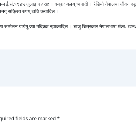
न्म ई.सं.१९४५ जुलाइ १२ खः । वय्‌कः यलय् च्वनादी । रेडियो नेपालया जीवन दबू 
ोलनय् सक्रिय रुपय् ब्वति कयादिल ।
त्य सम्मेलन यायेगु ज्या मदिक्क न्ह्याकादिल । भाजु चित्रकार नेपालभाषा मंकाः
quired fields are marked
*