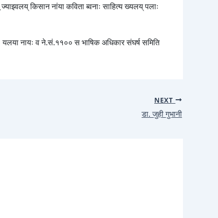
ज्याझ्वलय् किसान नांया कविता ब्वनाः साहित्य ख्यलय् पलाः
 खलः यलया नायः व ने.सं.११०० स भाषिक अधिकार संघर्ष समिति
NEXT
डा. जुही गुभानी