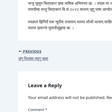
भाजु जुलुम चित्रकार छम्ह भाषिक अभियन्ता खः । वय्‌कःया ज
तयादीम्ह भाजु चित्रकारं बि.सं.२०२२ सालय् जूगु भाषा आन्द
वय्‌कलं झिंनिदँ तक न्हूदँया लसताय् यलया थीथी थासय् साहि
यलया छ्यान्जे जुयादीधुंकूम्ह खः ।
PREVIOUS
छंगु लिधंसा मदुगु जूसा
Leave a Reply
Your email address will not be published.
Re
Comment
*