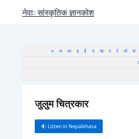
Skip
नेवाः सांस्कृतिक ज्ञानकोश
to
content
७
अ
आ
इ
ई
उ
ऋ
ए
ऐ
ओ
क
जुलुम चित्रकार
Listen in Nepalbhasa