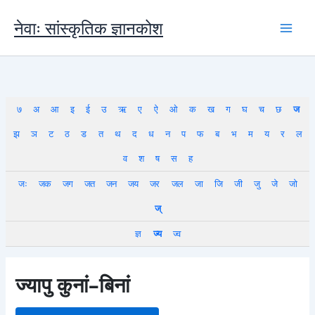
Skip
to
नेवाः सांस्कृतिक ज्ञानकोश
content
७
अ
आ
इ
ई
उ
ऋ
ए
ऐ
ओ
क
ख
ग
घ
च
छ
ज
झ
ञ
ट
ठ
ड
त
थ
द
ध
न
प
फ
ब
भ
म
य
र
ल
व
श
ष
स
ह
जः
जक
जग
जत
जन
जय
जर
जल
जा
जि
जी
जु
जे
जो
ज्
ज्ञ
ज्य
ज्व
ज्यापु कुनां–बिनां