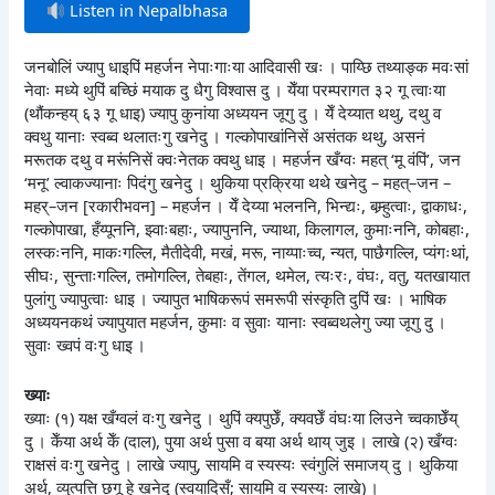
Listen in Nepalbhasa
जनबोलिं ज्यापु धाइपिं महर्जन नेपाःगाःया आदिवासी खः । पाय्छि तथ्याङ्क मवःसां
नेवाः मध्ये थुपिं बच्छिं मयाक दु धैगु विश्वास दु । येँया परम्परागत ३२ गू त्वाःया
(थौंकन्हय् ६३ गू धाइ) ज्यापु कुनांया अध्ययन जूगु दु । येँ देय्यात थथु, दथु व
क्वथु यानाः स्वब्व थलातःगु खनेदु । गल्कोपाखांनिसें असंतक थथु, असनं
मरूतक दथु व मरूंनिसें क्वःनेतक क्वथु धाइ । महर्जन खँग्वः महत् ‘मू वंपिं’, जन
‘मनू’ ल्वाकज्यानाः पिदंगु खनेदु । थुकिया प्रक्रिया थथे खनेदु – महत्–जन –
महर्–जन [रकारीभवन] – महर्जन । येँ देय्या भलननि, भिन्द्यः, बम्र्हुत्वाः, द्वाकाधः,
गल्कोपाखा, हँय्पूननि, झ्वाःबहाः, ज्यापुननि, ज्याथा, किलागल, कुमाःननि, कोबहाः,
लस्कःननि, माकःगल्लि, मैतीदेवी, मखं, मरू, नाय्पाःच्व, न्यत, पाछैगल्लि, प्यंगःथां,
सीघः, सुन्ताःगल्लि, तमोगल्लि, तेबहाः, तेंगल, थमेल, त्यःरः, वंघः, वतु, यतखायात
पुलांगु ज्यापुत्वाः धाइ । ज्यापुत भाषिकरूपं समरूपी संस्कृति दुपिं खः । भाषिक
अध्ययनकथं ज्यापुयात महर्जन, कुमाः व सुवाः यानाः स्वब्वथलेगु ज्या जूगु दु ।
सुवाः ख्वपं वःगु धाइ ।
ख्याः
ख्याः (१) यक्ष खँग्वलं वःगु खनेदु । थुपिं क्यपुछेँ, क्यवछेँ वंघःया लिउने च्वकाछेँय्
दु । केँया अर्थ केँ (दाल), पुया अर्थ पुसा व बया अर्थ थाय् जुइ । लाखे (२) खँग्वः
राक्षसं वःगु खनेदु । लाखे ज्यापु, सायमि व स्यस्यः स्वंगुलिं समाजय् दु । थुकिया
अर्थ, व्युत्पत्ति छगू हे खनेदु (स्वयादिसँ; सायमि व स्यस्यः लाखे) ।