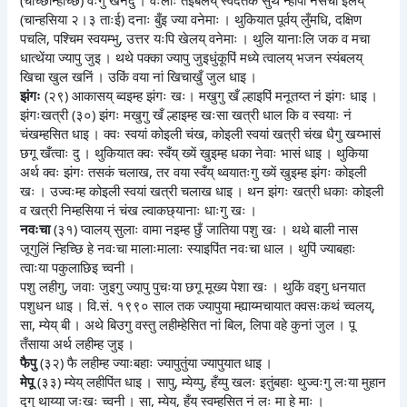
(चान्हसिया २।३ ताःई) दनाः बुँइ ज्या वनेमाः । थुकियात पूर्वय् लुँमधि, दक्षिण
पचलि, पश्चिम स्वयम्भु, उत्तर यःपि खेलय् वनेमाः । थुलि यानाःलि जक व मचा
धात्थेंया ज्यापु जुइ । थथे पक्का ज्यापु जुइधुंकूपिं मध्ये त्वालय् भजन स्यंबलय्
खिचा खुल खनिं । उकिं वया नां खिचाखुँ जुल धाइ ।
झंगः
(२९) आकासय् ब्वइम्ह झंगः खः। मखुगु खँ ल्हाइपिं मनूतय्त नं झंगः धाइ ।
झंगःखत्री (३०) झंगः मखुगु खँ ल्हाइम्ह खःसा खत्री धाल कि व स्वयाः नं
चंखम्हसित धाइ । क्वः स्वयां कोइली चंख, कोइली स्वयां खत्री चंख धैगु खय्भासं
छगू खँत्वाः दु । थुकियात क्वः स्वँय् ख्यें खुइम्ह धका नेवाः भासं धाइ । थुकिया
अर्थ क्वः झंगः तसकं चलाख, तर वया स्वँय् थ्वयातःगु ख्यें खुइम्ह झंगः कोइली
खः । उज्वःम्ह कोइली स्वयां खत्री चलाख धाइ । थन झंगः खत्री धकाः कोइली
व खत्री निम्हसिया नं चंख ल्वाकछ्यानाः धाःगु खः ।
नवःचा
(३१) प्वालय् सुलाः वामा नइम्ह छुँ जातिया पशु खः । थथे बाली नास
जूगुलिं न्हिच्छि हे नवःचा मालाःमालाः स्याइपिंत नवःचा धाल । थुपिं ज्याबहाः
त्वाःया पकुलाछिइ च्वनी ।
पशु लहीगु, जवाः जुइगु ज्यापु पुचःया छगू मूख्य पेशा खः । थुकिं वइगु धनयात
पशुधन धाइ । वि.सं. १९९० साल तक ज्यापुया म्ह्याय्मचायात क्वसःकथं च्वलय्,
सा, म्येय् बी । अथे बिउगु वस्तु लहीम्हेसित नां बिल, लिपा वहे कुनां जुल । पू
तँसाया अर्थ लहीम्ह जुइ ।
फैपु
(३२) फै लहीम्ह ज्याःबहाः ज्यापुतुंया ज्यापुयात धाइ ।
मेपू
(३३) म्येय् लहीपिंत धाइ । सापु, म्येय्पु, हँय्पु खलः इतुंबहाः थुज्वःगु लःया मुहान
दुगु थाय्या जःखः च्वनी । सा, म्येय्, हँय् स्वम्हसित नं लः मा हे माः ।