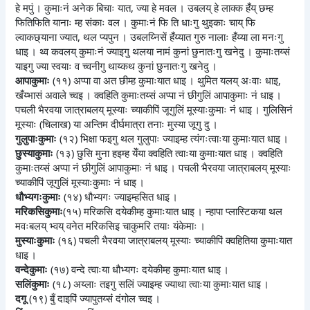
हे मपुं । कुमाःनं अनेक बिचाः यात, ज्या हे मवल । उबलय् हे लाक्क हँय् छम्ह
फितिफिति यानाः म्ह संकाः वल । कुमाःनं फि ति धाःगु थुइकाः चाय् फि
ल्वाकछ्याना ज्यात, थल प्यपुन । उबलय्निसें हँय्यात गुरु नालाः हँय्या ला मनःगु
धाइ । थ्व कवलय् कुमाःनं ज्याइगु थलया नामं कुनां छुनातःगु खनेदु । कुमाःतय्सं
याइगु ज्या स्वयाः व च्वनीगु थाय्कथ कुनां छुनातःगु खनेदु ।
आपाकुमाः
(११) अप्पा वा अत छीम्ह कुमाःयात धाइ । थुमित यलय् अःवाः धाइ,
खँय्भासं अवाले च्वइ । क्वहिति कुमाःतय्सं अप्पा नं छीगुलिं आपाकुमाः नं धाइ ।
पचली भैरवया जात्राबलय् मूस्याः च्याकीपिं जूगुलिं मूस्याःकुमाः नं धाइ । गुलिसिनं
मूस्याः (चिलाख) या अन्तिम दीर्घमात्रा तनाः मुस्या जूगु दु ।
गुलुपाःकुमाः
(१२) भिक्षा फइगु थल गुलुपाः ज्याइम्ह त्यंगःत्वाःया कुमाःयात धाइ ।
छुस्याकुमाः
(१३) छुसि मुना हइम्ह येँया क्वहिति त्वाःया कुमाःयात धाइ । क्वहिति
कुमाःतय्सं अप्पा नं छीगुलिं आपाकुमाः नं धाइ । पचली भैरवया जात्राबलय् मूस्याः
च्याकीपिं जूगुलिं मूस्याःकुमाः नं धाइ ।
धौभ्यगःकुमाः
(१४) धौभ्यगः ज्याइम्हसित धाइ ।
मरिकसिकुमाः
(१५) मरिकसि दयेकीम्ह कुमाःयात धाइ । न्हापा प्लास्टिकया थल
मवःबलय् भ्वय् वनेत मरिकसिइ चाकुमरि तयाः यंकेमाः ।
मुस्याःकुमाः
(१६) पचली भैरवया जात्राबलय् मूस्याः च्याकीपिं क्वहितिया कुमाःयात
धाइ ।
वन्देकुमाः
(१७) वन्दे त्वाःया धौभ्यगः दयेकीम्ह कुमाःयात धाइ ।
सलिंकुमाः
(१८) अय्लाः तइगु सलिं ज्याइम्ह ज्याथा त्वाःया कुमाःयात धाइ ।
दगू
(१९) बुँ दाइपिं ज्यापुतय्संं दंगोल च्वइ ।