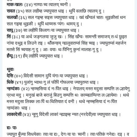
माकःखलः
(३४) नाय्पाःच्व त्वालय् च्वनी ।
सवल
(३५) सल लहीम्ह ज्यापुयात धाइ । थुपिं वलाछि त्वालय् दु ।
सलखों
(३६) सल गइम्ह सइस ज्यापुयात धाइ । ख्वं खँग्वलं चातः थुइकीसां थन
सल गइम्ह थुइकी । थुपिं थाय्मरू प्यंगः थामय् दु ।
सापू
(३७) सा लहीपिं किलागःया ज्यापुयात धाइ ।
सिं
(३८) या अर्थ जङ्गलया जुजु खः । सिंह खँग्वः सामन्ती समाजय् तःधं छुइत
नांया दथुइ व लिउने तइ । थौंकन्हय् न्ह्यलुवातय्संं सिंह च्वइ । ज्यापुतय्संं महर्जन
मतसे सिं च्वयाहःगु दु । आः वयाः थःपिनिगु कुनां मालाहःगु दु ।
हँय्पू
(३९) हँय् लहीपिं ज्यापुयात धाइ ।
थुवाः
देसि
(४०) विदेसी सामान दुपिं यंगाःया ज्यापुयात धाइ ।
धिके
(४१) पुलांगु भ्वाथःगु लं फीपिं गोफलया ज्यापुतय्त धाइ ।
न्हय्दंकाः
(४२) न्हय्म्हसिया दं नःपिंत धाइ । नेपालय् मस्त मदुसा सम्पत्ति लःल्हायेगु
प्रथा मदु । मनुखं बाजे बराजुं बिउगु सम्पत्ति थः काय्म्ह्याय्पिन्त लःल्हायेमाः । थथे
मस्त मदुसा लिक्क लाःपिं थःथितियात दं वनी । थथे न्हय्म्हसिया दं नःपिंत
न्हय्दंकाः धाइ ।
लाकादेसी
(४३) न्हूगु विदेसी लाकां न्ह्याइम्ह न्यत (नरदेवी)या ज्यापुयात धाइ ।
द्यः पाः
ज्यापुत बुँज्या सिधयेकाः त्वाःया द्यः, देगःया पाः च्वनी । त्वाःपतिकं गनेद्यः दइ । व