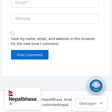
Website
Save my name, email, and website in this browser
for the next time I comment.
nepalbhasa
@2025 Copyright NepalBhasa Academy Powered by
unlimitednepal.