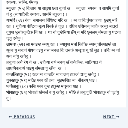
स्यस्यः, साय्मि, पँमाय्) ।
बकुलाः
(५५) किलागःया सापूया छता कुनां खः । बकुलाः स्यस्यः व सायमि कुनां
नं दु (स्वयादिसँ; स्यस्यः, सायमि बकुलाः) ।
यःमरि
(५६) नेवाः समाजया विशिष्ट मरि खः । थ्व जाकिचुंयात हायाः छुइगु मरि
खः । थुकिया पौष्टिक मूल्य बिस्कं हे जुल । दक्षिण एसियाय् जाकि प्रचुर मात्रां
दुगुया भूसांस्कृतिक चिं खः । थ्व नां दुम्हेसिया छेँय् यःमरि छूबलय् बांमलाःगु घटना
जूगु दयेफु ।
लामनः
(५७) ला मनइम्ह ज्यापु खः । ज्यापुया मचां न्हिच्छि ज्याय् घोंस्याइम्हं ला
थुज्वःगु याकनं पोषण वइगु नसा मनल कि तसकं अजूचाःगु खँ जुइ । उकिं थ्व नां
थन च्वंगु खनेदु ।
हाकुया अर्थ रंग नं खः, उकिया नापं मनय् खँ वायेकीम्ह, जालियात नं
लाक्षणिककथं धाइगु बांमलाःगु खँग्वः खः ।
काउलिहाकु
(५८) खलःया काउलि थ्वाकलय् हाकलं दाःगु खनेदु ।
गुफाहाकु
(५९) मतिइ यक्व खँ तयाः जुइम्हसित ब्वः बीबलय् धाइ ।
फसिहाकु
(६०) फसि यक्व दुम्ह हाकुम्ह मनूयात धाइ ।
भोपाहाकु
(६१) भोपाहां खँग्वलं वःगु खनेदु । भोछि हे हाकुगुलिं भोपाहाकु नां जूवंगु
दु ।
PREVIOUS
NEXT