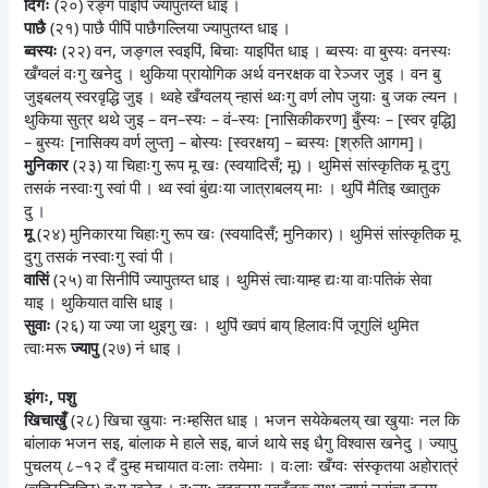
दिंगः
(२०) रङ्ग पाइपिं ज्यापुतय्त धाइ ।
पाछै
(२१) पाछै पीपिं पाछैगल्लिया ज्यापुतय्त धाइ ।
ब्वस्यः
(२२) वन, जङ्गल स्वइपिं, बिचाः याइपिंत धाइ । ब्वस्यः वा बुस्यः वनस्यः
खँग्वलं वःगु खनेदु । थुकिया प्रायोगिक अर्थ वनरक्षक वा रेञ्जर जुइ । वन बु
जुइबलय् स्वरवृद्धि जुइ । थ्वहे खँग्वलय् न्हासं थ्वःगु वर्ण लोप जुयाः बु जक ल्यन ।
थुकिया सुत्र थथे जुइ – वन–स्यः – वं–स्यः [नासिकीकरण] बुँस्यः – [स्वर वृद्धि]
– बुस्यः [नासिक्य वर्ण लुप्त] – बोस्यः [स्वरक्षय] – ब्वस्यः [श्रुति आगम]।
मुनिकार
(२३) या चिहाःगु रूप मू खः (स्वयादिसँ; मू) । थुमिसं सांस्कृतिक मू दुगु
तसकं नस्वाःगु स्वां पी । थ्व स्वां बुंद्यःया जात्राबलय् माः । थुपिं मैतिइ ख्वातुक
दु ।
मू
(२४) मुनिकारया चिहाःगु रूप खः (स्वयादिसँ; मुनिकार) । थुमिसं सांस्कृतिक मू
दुगु तसकं नस्वाःगु स्वां पी ।
वासिं
(२५) वा सिनीपिं ज्यापुतय्त धाइ । थुमिसं त्वाःयाम्ह द्यःया वाःपतिकं सेवा
याइ । थुकियात वासि धाइ ।
सुवाः
(२६) या ज्या जा थुइगु खः । थुपिं ख्वपं बाय् हिलावःपिं जूगुलिं थुमित
त्वाःमरू
ज्यापु
(२७) नं धाइ ।
झंगः, पशु
खिचाखुँ
(२८) खिचा खुयाः नःम्हसित धाइ । भजन सयेकेबलय् खा खुयाः नल कि
बांलाक भजन सइ, बांलाक मे हाले सइ, बाजं थाये सइ धैगु विश्वास खनेदु । ज्यापु
पुचलय् ८–१२ दँ दुम्ह मचायात वःलाः तयेमाः । वःलाः खँग्वः संस्कृतया अहोरात्रं
(चच्छिन्हिच्छि) वःगु खनेदु । वःलाः तइबलय् स्वदँतक सुथ न्हापां नसंचा इलय्