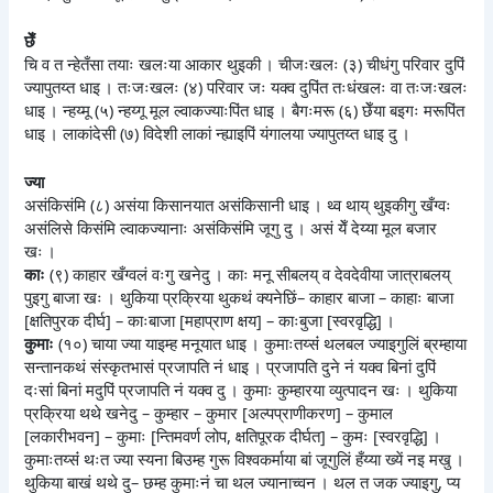
छेँ
चि व त न्हेतँसा तयाः खलःया आकार थुइकी । चीजःखलः (३) चीधंगु परिवार दुपिं
ज्यापुतय्त धाइ । तःजःखलः (४) परिवार जः यक्व दुपिंत तःधंखलः वा तःजःखलः
धाइ । न्हय्मू (५) न्हय्गू मूल ल्वाकज्याःपिंत धाइ । बैगःमरू (६) छेँया बइगः मरूपिंत
धाइ । लाकांदेसी (७) विदेशी लाकां न्ह्याइपिं यंगालया ज्यापुतय्त धाइ दु ।
ज्या
असंकिसंमि (८) असंया किसानयात असंकिसानी धाइ । थ्व थाय् थुइकीगु खँग्वः
असंलिसे किसंमि ल्वाकज्यानाः असंकिसंमि जूगु दु । असं येँ देय्या मूल बजार
खः ।
काः
(९) काहार खँग्वलं वःगु खनेदु । काः मनू सीबलय् व देवदेवीया जात्राबलय्
पुइगु बाजा खः । थुकिया प्रक्रिया थुकथं क्यनेछिं– काहार बाजा – काहाः बाजा
[क्षतिपुरक दीर्घ] – काःबाजा [महाप्राण क्षय] – काःबुजा [स्वरवृद्धि] ।
कुमाः
(१०) चाया ज्या याइम्ह मनूयात धाइ । कुमाःतय्संं थलबल ज्याइगुलिं ब्रम्हाया
सन्तानकथं संस्कृतभासं प्रजापति नं धाइ । प्रजापति दुने नं यक्व बिनां दुपिं
दःसां बिनां मदुपिं प्रजापति नं यक्व दु । कुमाः कुम्हारया व्युत्पादन खः । थुकिया
प्रक्रिया थथे खनेदु – कुम्हार – कुमार [अल्पप्राणीकरण] – कुमाल
[लकारीभवन] – कुमाः [न्तिमवर्ण लोप, क्षतिपूरक दीर्घत] – कुमः [स्वरवृद्धि] ।
कुमाःतय्संं थःत ज्या स्यना बिउम्ह गुरू विश्वकर्माया बां जूगुलिं हँय्या ख्यें नइ मखु ।
थुकिया बाखं थथे दु– छम्ह कुमाःनं चा थल ज्यानाच्वन । थल त जक ज्याइगु, प्य