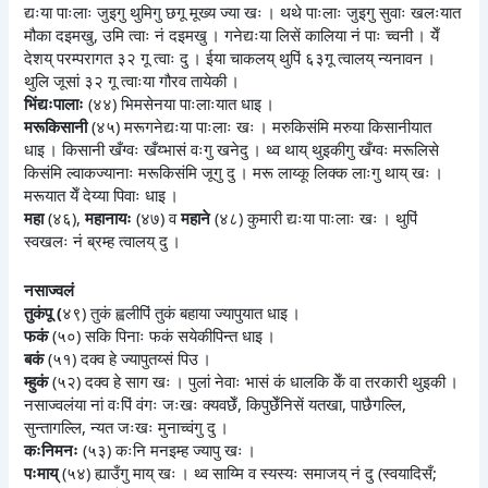
द्यःया पाःलाः जुइगु थुमिगु छगू मूख्य ज्या खः । थथे पाःलाः जुइगु सुवाः खलःयात
मौका दइमखु, उमि त्वाः नं दइमखु । गनेद्यःया लिसें कालिया नं पाः च्वनी । येँ
देशय् परम्परागत ३२ गू त्वाः दु । ईया चाकलय् थुपिं ६३गू त्वालय् न्यनावन ।
थुलि जूसां ३२ गू त्वाःया गौरव तायेकी ।
भिंद्यःपालाः
(४४) भिमसेनया पाःलाःयात धाइ ।
मरूकिसानी
(४५) मरूगनेद्यःया पाःलाः खः । मरुकिसंमि मरुया किसानीयात
धाइ । किसानी खँग्वः खँय्भासं वःगु खनेदु । थ्व थाय् थुइकीगु खँग्वः मरूलिसे
किसंमि ल्वाकज्यानाः मरूकिसंमि जूगु दु । मरू लाय्कू लिक्क लाःगु थाय् खः ।
मरूयात येँ देय्या पिवाः धाइ ।
महा
(४६),
महानायः
(४७) व
महाने
(४८) कुमारी द्यःया पाःलाः खः । थुपिं
स्वखलः नं ब्रम्ह त्वालय् दु ।
नसाज्वलं
तुकंपू (
४९) तुकं ह्वलीपिं तुकं बहाया ज्यापुयात धाइ ।
फकं
(५०) सकि पिनाः फकं सयेकीपिन्त धाइ ।
बकं
(५१) दक्व हे ज्यापुतय्सं पिउ ।
म्हुकं
(५२) दक्व हे साग खः । पुलां नेवाः भासं कं धालकि केँ वा तरकारी थुइकी ।
नसाज्वलंया नां वःपिं वंगः जःखः क्यवछेँ, किपुछेँनिसें यतखा, पाछैगल्लि,
सुन्तागल्लि, न्यत जःखः मुनाच्वंगु दु ।
कःनिमनः
(५३) कःनि मनइम्ह ज्यापु खः ।
पःमाय्
(५४) ह्याउँगु माय् खः । थ्व साय्मि व स्यस्यः समाजय् नं दु (स्वयादिसँ;