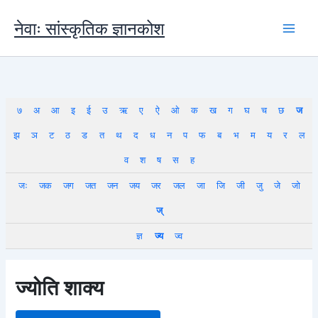
Skip
to
नेवाः सांस्कृतिक ज्ञानकोश
content
७
अ
आ
इ
ई
उ
ऋ
ए
ऐ
ओ
क
ख
ग
घ
च
छ
ज
झ
ञ
ट
ठ
ड
त
थ
द
ध
न
प
फ
ब
भ
म
य
र
ल
व
श
ष
स
ह
जः
जक
जग
जत
जन
जय
जर
जल
जा
जि
जी
जु
जे
जो
ज्
ज्ञ
ज्य
ज्व
ज्योति शाक्य