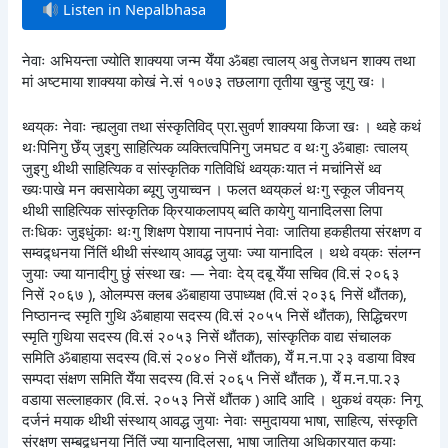
Listen in Nepalbhasa
नेवाः अभियन्ता ज्योति शाक्यया जन्म येँया ॐबहा त्वालय् अबु तेजधन शाक्य तथा
मां अष्टमाया शाक्यया कोखं ने.सं १०७३ तछलागा तृतीया खुन्हु जूगु खः ।
थ्वय्‌कः नेवाः न्ह्यलुवा तथा संस्कृतिविद् प्रा.सुवर्ण शाक्यया किजा खः । थ्वहे कथं
थःपिनिगु छेँय् जुइगु साहित्यिक व्यक्तित्वपिनिगु जमघट व थःगु ॐबाहाः त्वालय्
जुइगु थीथी साहित्यिक व सांस्कृतिक गतिविधिं थ्वय्‌कःयात नं मचांनिसें थ्व
ख्यःपाखे मन क्वसायेका ब्यूगु जुयाच्वन । फलत थ्वय्‌कलं थःगु स्कूल जीवनय्
थीथी साहित्यिक सांस्कृतिक क्रियाकलापय् ब्वति कायेगु यानादिलसा लिपा
तःधिकः जुइधुंकाः थःगु शिक्षण पेशाया नापनापं नेवाः जातिया हकहीतया संरक्षण व
सम्वद्र्धनया निंतिं थीथी संस्थाय् आवद्ध जुयाः ज्या यानादिल । थथे वय्‌कः संलग्न
जुयाः ज्या यानादीगु छुं संस्था खः — नेवाः देय् दबू येँया सचिव (वि.सं २०६३
निसें २०६७ ), ओलम्पस क्लब ॐबाहाया उपाध्यक्ष (वि.सं २०३६ निसें थौंतक),
निष्ठानन्द स्मृति गुथि ॐबाहाया सदस्य (वि.सं २०५५ निसें थौंतक), सिद्धिचरण
स्मृति गुथिया सदस्य (वि.सं २०५३ निसें थौंतक), सांस्कृतिक वाद्य संचालक
समिति ॐबाहाया सदस्य (वि.सं २०४० निसें थौंतक), येँ म.न.पा २३ वडाया विश्व
सम्पदा संक्षण समिति येँया सदस्य (वि.सं २०६५ निसें थौंतक ), येँ म.न.पा.२३
वडाया सल्लाहकार (वि.सं. २०५३ निसें थौंतक ) आदि आदि । थुकथं वय्‌कः निगू
दर्जनं मयाक थीथी संस्थाय् आवद्ध जुयाः नेवाः समुदायया भाषा, साहित्य, संस्कृति
संरक्षण सम्बद्र्धनया निंतिं ज्या यानादिलसा, भाषा जातिया अधिकारयात कयाः