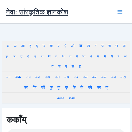
Skip
to
नेवाः सांस्कृतिक ज्ञानकोश
content
७
अ
आ
इ
ई
उ
ऋ
ए
ऐ
ओ
क
ख
ग
घ
च
छ
ज
झ
ञ
ट
ठ
ड
त
थ
द
ध
न
प
फ
ब
भ
म
य
र
ल
व
श
ष
स
ह
कः
कक
कच
कत
कथ
कन
कप
कब
कम
कर
कल
कव
कस
का
कि
की
कु
कू
कृ
के
कै
को
कौ
क्
ककः
कका
ककाँय्