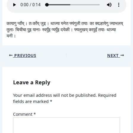
कायागु प्वाँय् । तःकाँय् जुइ । थाज्या यनेत फ्यंगुली तयाः का क्वल्हायेगु ज्याभलय्
तुलाः चिचीचा पुुइ यानाः स्वपुँइ प्यपुँइ दयेकी । फ्यलुखय् कापुइँ तयाः थाज्या
यनी ।
PREVIOUS
NEXT
Leave a Reply
Your email address will not be published.
Required
fields are marked
*
Comment
*