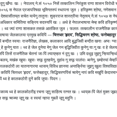
दुगु खँग्वः खः । नेपालय् ने.सं १०५० निसें तत्कालिन निरंकुश राणा शासन विरोधी
सं १०५६ स नेपाल प्रजापरिषद्या भूमिगतरुपं स्थापना जुल । हरिकृष्ण श्रेष्ठ, गणेश
् देशवासीतय्‌त सचेत यायेगु तातुनाः शुक्रराज शास्त्रीया नेतृत्वय् ने.सं १०५७
अधिकार समितिया सक्रिय सदस्यपिं खः । अथे हे नेपालभाषाया मेम्ह कवि हरिकृष्णं मे
यानादिल । थ्व ज्यां राणा शासकत तसकं आतंकित जुल । फलतः तत्कालीन राजनैतिक क
ालभाषाया जेलकालया प्रमुख कविपिं —
चित्तधर ‘हृदय’, सिद्धिचरण श्रेष्ठ, फत्तेबहादुर 
पिं बन्दीत स्वयाः राजनैतिज्ञ, लेखक, कलाकार आदि बुद्धजिवी बन्दीत खनाः अप्वः 
 हे कुनेगु यात । थ्व हे जेल दुनेया मेगु जेल गन बृद्धिजिवीत कुनेगु याःगु खः व हे 
पिं लिसें राजनैतिक चेतनां जाःपिं ल्याय्‌म्हत नं दुगु खः । उमि दथुइ जुइगु न्हिया
लय्, मखंक खुयाः खुयाः सफू दुतहयेगु, दुहांवःगु सफू पालंपाः ब्वनेगु, छम्हेस्यां मेम्हस
व कालकठोरी ला यातनागारया थासय् विविध ज्ञानया अन्तर्क्रिया जुइगु खुला विश्वविद्
िपिं चित्तधर ‘हृदय’, फत्तेबहादुर, सिद्धिचरणपिंसं च्वयेगु नापं कवि मखुपिं केदारमान ‘
पिं थ्व हे कालकठोरी दुनें कवि जुयाः पिदन ।
काव्य थ्व हे कालकोठरीइ रचना जूगु साहित्य रत्नत खः । थ्वय्‌कःपिं जेलं मुक्त ज
ू च्वज्या जूगु खः व स्वयां न्हापा गुबलें जूगु मदुनि ।