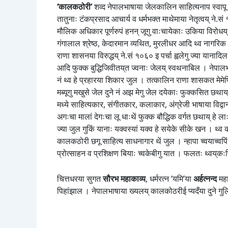
‘कालकठोरी’
शव्द नेपालभाषाया जेलकालिन साहित्यनाप स्वापू 
तातुनाः टंकप्रसाद आचार्य व धर्मभक्त माथेमाया नेतृत्वय् ने.
मौलिक अधिकार पूर्णरुपं हनन् जूगु वाःचायेकाः उकिया विरोधय
गंगालाल श्रेष्ठ, केदारमान व्यथित, मुरलीधर आदि थ्व नागरिक 
राणा शासनया विरुद्धय् ने.सं १०६० इ पर्चा ह्वलेगु ज्या 
आदि फुक्क बुद्धिजिवीतय्‌त ज्वनाः जेलय् स्वथनाबिल । नेप
नं थ्व हे प्रहारया शिकार जुल । तत्कालिन राणा शासकत मेमे
मब्यूगु मखुसे जेल दुने नं अझ मेगु जेल दयेकाः फुक्कसित छथाय्
मध्ये साहित्यकार, संगीतकार, कलाकार, अंग्रेजी भाषाया विद्वान
अगःचा मालां देगःचा लू धाःथें फुक्क बौद्धिक वर्गत छथाय् हे लाःब
ज्या जुल गुकिं यानाः यक्वस्यां यक्व हे सयेके सीके खन । थ्
कालकठोरी छगू साहित्य साधनागार थें जुल । न्हापा च्वयाच्वपिं कव
प्रोत्साहन व प्रशिक्षण बियाः च्वकेबीगु यात । फलतः थ्वय्‌कः
चित्तधरया सुगत
सौरभ महाकाव्य
, धर्मरत्न ‘यमि’या
अर्हत्नन्द
महा
पिहांझाल । नेपालभाषाया ख्यलय् कालकोठरीई प्यदँया दुने गुलि सफ