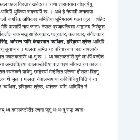
 चहल पहल विस्तारं खनेदत । राणा शासनयात वांछ्वयेगु
मान आदिपिं थुकिया सदस्यपिं खः । अथे हे नेपाली जनताया
 स नेपाली नागरिक अधिकार समितिया भूमिगतरुपं गठन जुल । शहिद
पिं पासापिं नाप जानाः नेपाल प्रजापरिषद्या आह्वानय् निरंकुश
ार्यकर्तात जक मखु साहित्यकार, पत्रकार, कलाकार, संगीतकार
सिंह, धर्मरत्न ‘यमि’ केदारमान ‘व्यथित’, हरिकृष्ण श्रेष्ठ
आदिपिं
ग्याःगु जुयाच्वन । फलतः उमित थः परिवारनाप जक नापलाके
जेलयात ‘कालकठोरी’ धाःगु खः । थ्व कालकठोरी दुने लाःपिं बन्दीत
न्हिथंया अन्तरक्रियां कालकठोरीया वातावरणं जीवन्त रुप काल ।
ित स्यनेकने यायेगु, छम्हेस्यां मेम्हेसित प्रेरणा हौसला बिइगु
यालय थें जुल । फलतः नेपालभाषाया कविपिनिगु नितिं नं थ्व
व्यथित’, हरिकृष्ण श्रेष्ठ, धर्मरत्न ‘यमि’ आदिपिंत नं
ूबलय् थ्व कालकठोरीइ रचना जूगु थःथःगु सफू ज्वनाः