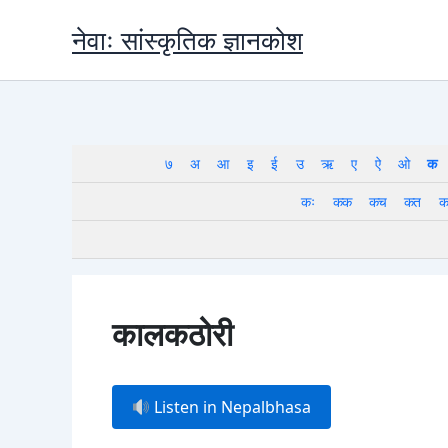
Skip
नेवाः सांस्कृतिक ज्ञानकोश
to
content
७
अ
आ
इ
ई
उ
ऋ
ए
ऐ
ओ
क
कः
कक
कच
कत
क
कालकठोरी
Listen in Nepalbhasa