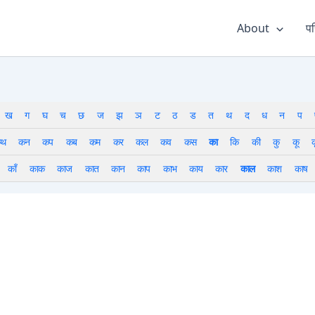
About
पर
ख
ग
घ
च
छ
ज
झ
ञ
ट
ठ
ड
त
थ
द
ध
न
प
थ
कन
कप
कब
कम
कर
कल
कव
कस
का
कि
की
कु
कू
क
काँ
काक
काज
कात
कान
काप
काभ
काय
कार
काल
काश
काष