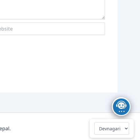
ite
epal.