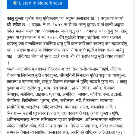
Listen in Nepalbhasa
कालु कुम्हाः
क्रोध धातु मूर्तिकलाय् ज्वः मदुम्ह कलाकार खः । वय्‌कःया उपनां
थो–श्होवा
खः । वय्‌कः ने.सं. १०५४ स बौ स्व. सानु कुम्हाः व मां ज्ञानी थकूया
कोखं यलया थपाः त्वाः ओकबहालय् जन्म जूगु खः । वय्‌कलं थः अबुजु स्व. सानु
कुम्हाःया प्रेरणाकथं ने.सं. १०८५ दँय् पुर्खौली पेशाय् न्ह्यचिलाः चाया थलबल
दयेकेगु ज्या यानादिलसा वयांलिपा धातु मूर्ति कलाकारिताया ख्यलय् ज्या न्ह्याकादीगु
खः । वय्‌कःया कलाया बिषेशताकथं न्हापां सीया क्रोधमूर्ति दयेकाः तयार यायेगु
याइ । उकियात लिपा चां भुनाः ढाले यानाः थी थी क्रोध धातु मूर्ति तयार यानादी
।
वय्‌कः कलाक्षेत्रय् वय्‌कलं रौद्ररुप अन्तरगतया क्रोधकलाय् निपूर्ण, मौलिक
विवरणया लिधंसाय् मूर्ति दयेकेफुम्ह, चीधंगुनिसें भिमकाय मूर्तित श्रृजना यायेफुम्ह,
कल्पना व म्हगसय् खंगु वस्तु व विवरण तकयात नं मूर्तिइ न्ह्यब्वये फुम्ह खः । कालु
कुम्हाःया कलाकृतित दुगु थाय्– हङ्गकङ्ग, ल्हासा (चीन), जर्मन, बेलायत,
सिंगापुर, मलेसिया, ताइवान, फ्रान्स, अमेरिका, जापान, कोरिया, रुस, इटाली,
मंगोलिया, फिलिपिन्स, भुटान, चीन, श्रीलंका, नर्वे, भियतनाम, म्यानमार,
इन्डोनेशिया, थाइलेण्ड, स्वीट्जरलैण्ड, क्यानाडा, भारत, बंगलादेश आदि ।
सिरपाः— उद्यमी पुरस्कार (२०४२) दक्ष प्रजापति थकू (थपाः कुम्हाः) गुथि,
अभिनन्दनपत्र नेपाल ललितकला प्रज्ञा प्रतिष्ठान, अभिनन्दनपत्र राष्ट्रिय
ज्येष्ठ नागरिक कोष, दीर्घ साधना सम्मान– नेपाल सम्पदा संघ, वरिष्ठ कलाकार
सम्मान– नेपाल व्यवसायिक कलाकार संघ, अरनिको राष्ट्रिय ललितकला प्रज्ञा