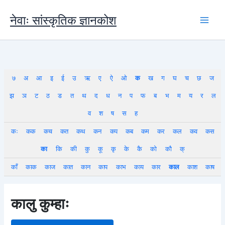
Skip
to
नेवाः सांस्कृतिक ज्ञानकोश
content
७
अ
आ
इ
ई
उ
ऋ
ए
ऐ
ओ
क
ख
ग
घ
च
छ
ज
झ
ञ
ट
ठ
ड
त
थ
द
ध
न
प
फ
ब
भ
म
य
र
ल
व
श
ष
स
ह
कः
कक
कच
कत
कथ
कन
कप
कब
कम
कर
कल
कव
कस
का
कि
की
कु
कू
कृ
के
कै
को
कौ
क्
काँ
काक
काज
कात
कान
काप
काभ
काय
कार
काल
काश
काष
कालु कुम्हाः