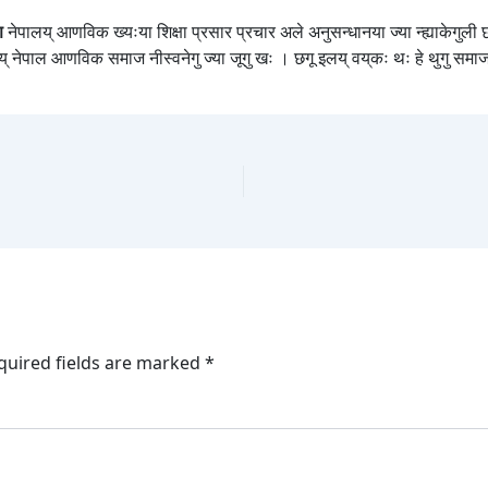
ण
नेपालय् आणविक ख्यःया शिक्षा प्रसार प्रचार अले अनुसन्धानया ज्या न्ह्याकेगुली छम्
तलय् नेपाल आणविक समाज नीस्वनेगु ज्या जूगु खः । छगू इलय् वय्‌कः थः हे थुगु सम
quired fields are marked
*