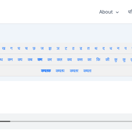
About
पर
ख
ग
घ
च
छ
ज
झ
ञ
ट
ठ
ड
त
थ
द
ध
न
प
थ
कन
कप
कब
कम
कर
कल
कव
कस
का
कि
की
कु
कू
क
कमलक
कमलप
कमलर
कमला