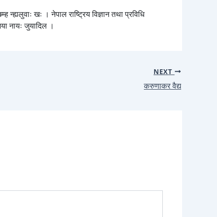
ह न्ह्यलुवाः खः । नेपाल राष्ट्रिय विज्ञान तथा प्रविधि
ाजया नायः जुयादिल ।
NEXT
करुणाकर वैद्य