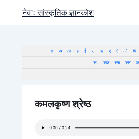
Skip
नेवाः सांस्कृतिक ज्ञानकोश
to
content
७
अ
आ
इ
ई
उ
ऋ
ए
ऐ
ओ
क
कः
कक
कच
कत
क
कमलकृष्ण श्रेष्ठ