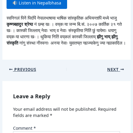
Listen in Nepalbhasa
स्वनिगलं पिनें पिदंपिं नेपालभाषाया भाषिक सांस्कृतिक अभियन्तापिं मध्ये भाजु
कृष्णबहादुर श्रेष्ठ
नं छम्ह खः । वय्‌कःया जन्म बि.सं. २००७ कार्तिक २१ गते
खः । कास्की जिल्लाय् नेवाः भाय् व नेवाः संस्कृतिया निंतिं छुं यायेमाः धयागु
वय्‌कःया धारणा खः । थुकिया नितिं वय्‌कलं कास्की जिल्लाय्
झीगु भाय् झीगु
संस्कृति
नांगु संस्था नीस्वनाः अनया नेवाः युवातय्‌त न्ह्यज्याकेगु ज्या न्ह्याकादिल ।
PREVIOUS
NEXT
Leave a Reply
Your email address will not be published.
Required
fields are marked
*
Comment
*