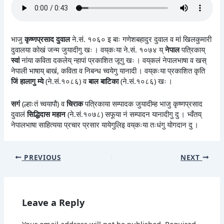
भाजु
कृष्णप्रसाद दुवाल
ने.सं. १०६० इ बाः गणेशबहादुर दुवाल व मां खिलकुमारी
दुवालया कोखं जन्म जुयादीगु खः । वय्‌कःया ने.सं. १०७४ य्
नेपाल
पत्रिकाय्
स्वां
नांया कविता दकलेय् न्हापां प्रकाशित जूगु खः । वय्‌कलं नेपालभाषा व खस्
नेपाली भाषाय् बाखं, कविता व निबन्ध च्वयेगु यानादी । वय्‌कःया प्रकाशित कृति
जिं हालागु म्ये
(ने.सं.१०८६) व
बाल बाटिका
(ने.सं.१०८६) खः ।
सगं
(ल्हाःतं च्वयापौ) व
चिराक
पत्रिकाया सम्पादक जुयादीम्ह भाजु कृष्णप्रसाद
दुवालं
सिद्धिदास महान
(ने.सं.१०७८) सफूया नं सम्पादन यानादीगु दु । भ्वँतय्
नेपालभाषा साहित्यया प्रचार प्रसार यायेगुलिइ वय्‌कःया तःधंगु योगदान दु ।
PREVIOUS
NEXT
Leave a Reply