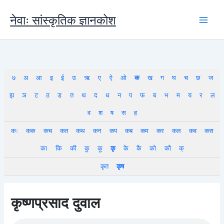
Skip
to
नेवाः सांस्कृतिक ज्ञानकोश
content
७
अ
आ
इ
ई
उ
ऋ
ए
ऐ
ओ
क
ख
ग
घ
च
छ
ज
झ
ञ
ट
ठ
ड
त
थ
द
ध
न
प
फ
ब
भ
म
य
र
ल
व
श
ष
स
ह
कः
कक
कच
कत
कथ
कन
कप
कब
कम
कर
कल
कव
कस
का
कि
की
कु
कू
कृ
के
कै
को
कौ
क्
कृत
कृष
कृष्णप्रसाद दुवाल