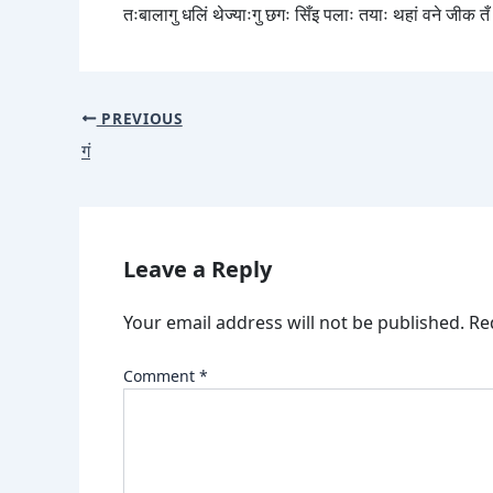
तःबालागु धलिं थेज्याःगु छगः सिँइ पलाः तयाः थहां वने जीक तँ तँ
PREVIOUS
गं
Leave a Reply
Your email address will not be published.
Re
Comment
*