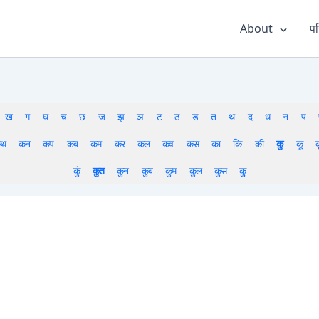
About
पर
ख
ग
घ
च
छ
ज
झ
ञ
ट
ठ
ड
त
थ
द
ध
न
प
थ
कन
कप
कब
कम
कर
कल
कव
कस
का
कि
की
कु
कू
क
कुं
कुत
कुन
कुब
कुम
कुल
कुस
कुु