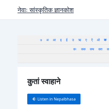
Skip
नेवाः सांस्कृतिक ज्ञानकोश
to
content
७
अ
आ
इ
ई
उ
ऋ
ए
ऐ
ओ
क
कः
कक
कच
कत
क
कुतां स्वाहाने
Listen in Nepalbhasa