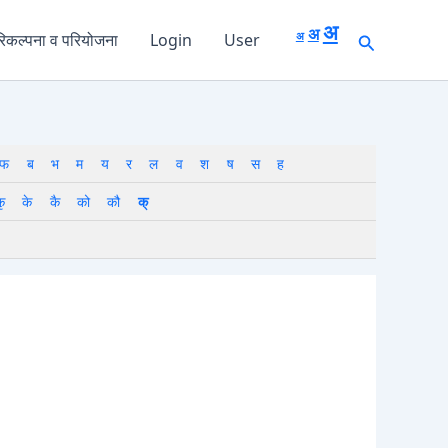
Decrease
Reset
Increase
font
अ
अ
font
Search
अ
िकल्पना व परियोजना
Login
User
size.
font
size.
size.
फ
ब
भ
म
य
र
ल
व
श
ष
स
ह
ृ
के
कै
को
कौ
क्