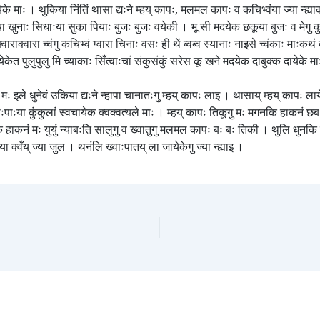
ेके माः । थुकिया निंतिं थासा द्यःने म्हय् कापः, मलमल कापः व कचिभ्वंया ज्या न्ह्य
ुुचा खुनाः सिधाःया सुका पियाः बुजः बुजः वयेकी । भू सी मदयेक छकूया बुजः व मेगु 
ाराक्वारा च्वंगु कचिभ्वं ग्वारा चिनाः वसः ही थें ब्वब्व स्यानाः नाइसे च्वंकाः मा
केत पुलुपुलु मि च्याकाः सिँत्वाःचां संकुसंकुं सरेस कू खने मदयेक दाबुक्क दायेके माः 
 इले धुनेवं उकिया द्यःने न्हापा चानातःगु म्हय् कापः लाइ । थासाय् म्हय् कापः लायेन्ह्यः
वाःपाःया कुंकुलां स्वचायेक क्वक्वत्यले माः । म्हय् कापः तिकूगु मः मगनकि हाकनं छबः
ाकनं मः युयुं न्याबःति सालुगु व ख्वातुगु मलमल कापः बः बः तिकी । थुलि धुनकि ख्
 क्वँय् ज्या जुल । थनंलि ख्वाःपातय् ला जायेकेगु ज्या न्ह्याइ ।