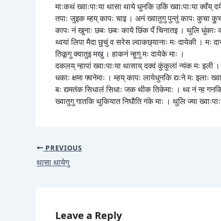
माःकथं ख्वाःपाःया थासा थाये धुनकि उकिं ख्वाःपाःया क्वँय् दय
तपाः जुइक म्हय् कापः चाइ । अनं ख्वातुगु पुन्तुं कापः कुचा क
कापः नं खुनाः छबः छबः काये छिंक पँ चिनातइ । थुलि धुंकाः क्व
थ्वयां लिपा मैदा छुचुं व सरेस ल्वाकछ्यानाः मः दायेकी । मः दाये
तिकूगु क्वातुइ मखु । हाकनं न्हूगु मः दायेके माः ।
दकलय् न्हापां ख्वाःपाःया थासाय् दक्वं कुंकुलां न्यंक मः इली । मः
धकाः क्षमा फ्वनेमाः । म्हय् कापः लायेधुनकि द्यःने मः इलाः ख्
बः द्यमतंक सिधालं सिधाः जक थीक तिकेमाः । थ्व नं न्ह गनकि ह
ख्वातुगु गातकि थुकियात निघौति गंके माः । थुलि ज्या ख्वाःपाःया
PREVIOUS
थासा थायेगु
Leave a Reply