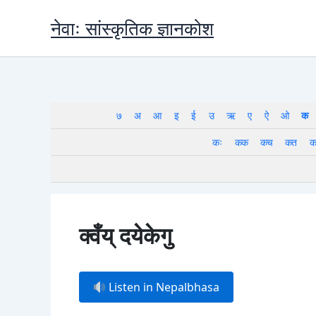
Skip
नेवाः सांस्कृतिक ज्ञानकोश
to
content
७
अ
आ
इ
ई
उ
ऋ
ए
ऐ
ओ
क
कः
कक
कच
कत
क
क्वँय् दयेकेगु
Listen in Nepalbhasa