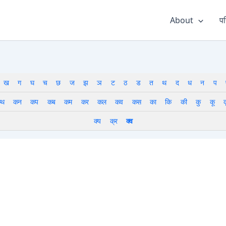
About
पर
ख
ग
घ
च
छ
ज
झ
ञ
ट
ठ
ड
त
थ
द
ध
न
प
थ
कन
कप
कब
कम
कर
कल
कव
कस
का
कि
की
कु
कू
क
क्य
क्र
क्व