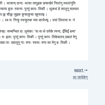
ाकी । थासाय् दानाः थासा त्वपुइक छचाखेरं निलांगु स्वलांगुति
कुचाया बुजः स्वानाः पुन्तुं कापः तिकी । थुकथं हे सालुगु मलमल
ःकथं तःकू चीकू जुइक कुचाकुचा खुनातइ ।
। थ्व मः निन्हु स्वन्हुतक ज्या कायेज्यू । वयां लिपाया मः नं
 सम्बन्धित द्यः लुमंकाः ‘सःसःथे दयेके त्यना, द्वँबिद्वँ क्षमा’
 मः इलाः पुन्तुं कापः तिकी । पुन्तुं कापः तिकेबलय् छबलं मेगु
वाःपाः ख्वातुगु गाः मगाः स्वयाः मगाःसा मेगु बः तिकी ।
NEXT
ला जायेकेगु