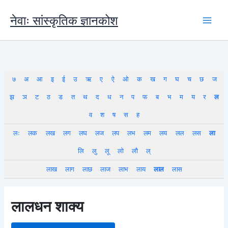
Skip
to
नेवाः सांस्कृतिक ज्ञानकोश
content
७
अ
आ
इ
ई
उ
ऋ
ए
ऐ
ओ
क
ख
ग
घ
च
छ
ज
झ
ञ
ट
ठ
ड
त
थ
द
ध
न
प
फ
ब
भ
म
य
र
ल
व
श
ष
स
ह
लः
लक
लख
लग
लघ
लज
लप
लभ
लम
लय
लल
लस
ला
लि
लु
लू
लो
लौ
ल्
लाख
लाग
लाछ
लाज
लाभ
लाय
लाल
लास
लालधन शाक्य