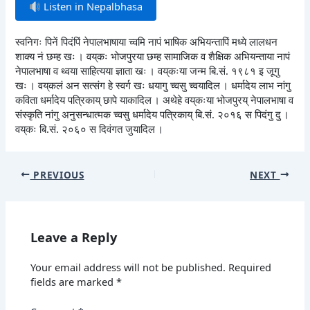
Listen in Nepalbhasa
स्वनिगः पिनें पिदंपिं नेपालभाषाया च्वमि नापं भाषिक अभियन्तापिं मध्ये लालधन
शाक्य नं छम्ह खः । वय्‌कः भोजपुरया छम्ह सामाजिक व शैक्षिक अभियन्ताया नापं
नेपालभाषा व थ्वया साहित्यया ज्ञाता खः । वय्‌कःया जन्म बि.सं. १९८१ इ जूगु
खः । वय्‌कलं अन सत्संग हे स्वर्ग खः धयागु च्वसु च्वयादिल । धर्मादेय लाभ नांगु
कविता धर्मादेय पत्रिकाय् छापे याकादिल । अथेहे वय्‌कःया भोजपुरय् नेपालभाषा व
संस्कृति नांगु अनुसन्धात्मक च्वसु धर्मादेय पत्रिकाय् बि.सं. २०१६ स पिदंगु दु ।
वय्‌कः बि.सं. २०६० स दिवंगत जुयादिल ।
PREVIOUS
NEXT
Leave a Reply
Your email address will not be published.
Required
fields are marked
*