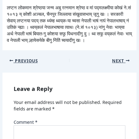
लप्टन लोकमान श्रेष्ठया जन्म अबु रत्नमान श्रेष्ठ व मां पद्मलक्ष्मीया कोखं ने.सं
१०१३ य् कोशी अञ्चल, चैनपुर जिल्लाया संखुवासभाय् जूगु खः । सरकारी
सेवाय् लप्टनया पदय् तक थ्यंम्ह थ्वय्‌कःया च्वसा नेपाली भाषं नापं नेपालभाषाय् नं
उतिकं न्ह्याः । थ्वय्‌कलं नेपालभाषाया त्वाथः (ने.सं १०१३) नांगु नेवाः भाय्‌या
अर्थ नेपाली भाषं बियातःगु कोशया सफू पिथनादीगु दु । थ्व सफू वय्‌कलं नेवाः भाय्
व नेपाली भाय् ल्हायेसयेके बीगु निंतिं च्वयादीगु खः ।
PREVIOUS
NEXT
Leave a Reply
Your email address will not be published.
Required
fields are marked
*
Comment
*