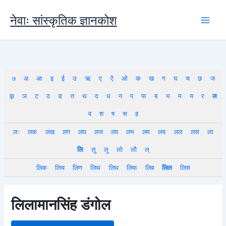
Skip
to
नेवाः सांस्कृतिक ज्ञानकोश
content
७
अ
आ
इ
ई
उ
ऋ
ए
ऐ
ओ
क
ख
ग
घ
च
छ
ज
झ
ञ
ट
ठ
ड
त
थ
द
ध
न
प
फ
ब
भ
म
य
र
ल
व
श
ष
स
ह
लः
लक
लख
लग
लघ
लज
लप
लभ
लम
लय
लल
लस
ला
लि
लु
लू
लो
लौ
ल्
लिक
लिच
लिण
लिथ
लिध
लिफ
लिब
लिल
लिस
लिलामानसिंह डंगोल