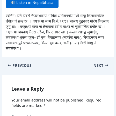
Listen in Nepalbhasa
स्वनिगः पिनें पिदंपिं नेपालभाषाया भाषिक अभियन्तापिं मध्ये भाजु लिलामानसिंह
डंगोल नं छम्ह खः । वय्‌कःया जन्म बि.सं.१९९२ सालय् बुद्धनगर मोरंग जिल्लाय्
जूगु खः । वय्‌कःया मांया नां तेजमाया देवी व बाःया नां सुब्बेमासिंह डंगोल खः ।
वय्‌कःया थाय्‌बाय् मिल्स एरिया, विराटनगर खः । वय्‌कः आवद्ध जुयादीगु
संघसंस्था थुकथं जुल– झी पुचः विराटनगर (न्हापांम्ह नायः), विराटनगर नगर
पञ्चायत (पूर्व प्रधानपञ्च), मिल्स युवा क्लब, रानी (नायः) लिसें मेमेगु नं
संघसंस्था ।
PREVIOUS
NEXT
Leave a Reply
Your email address will not be published.
Required
fields are marked
*