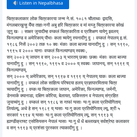
Listen in Nepalbhasa
चित्रकलाकार लोक चित्रकारया जन्म ने.सं. १०८१ चौलाथ्वः द्वादसि,
मंगलबारखुन्हु येँया ताहाःननी अबु हरि चित्रकार व मां मय्जु चित्रकारया कोखं
जूगु खः । साक्षर जुयादीम्ह वय्कलं चित्रकारिता व प्रशिक्षण यायेगु झ्वलय्
फिनल्याण्ड व अमेरिकाय् पौभाः कला च्वयेगु स्यनादीगु दु । वय्कलं नेपालय् इ.सं.
१९८६ निसें २००२ तक १० क्वः मंकाः कला ब्वज्या यानादीगु दु । सन् १९९०,
१९९५ व २००० यानाः वय्कलं फिनल्याण्डय् स्वक्वः,
सन् २००२ य् जापान व सन् २००३ य् भारतय् छक्वः छक्वः मंकाः कला ब्वज्या
यानादीगु दु । सन् १९९०, १९९५ व २००० य् स्वक्वः जापानय्, सन् १९९९ य्
फिनल्याण्डय्,
सन् २००० य् अमेरिकाय, सन् १९९७ व १९९९ य् नेपालय् याकः कला ब्वज्या
यानादीगु दु । वय्कलं लोक साहित्य परिषदया हलय् प्रज्ञापारमिताया चित्र
च्वयादीगु दु । वय्कःया चित्रकला जापान, अमेरिका, फिनल्याण्ड, जर्मनी,
डेनमार्क क्यानाडा, दक्षिण कोरिया, बेलायत, पाकिस्तान व नेपालय् संग्रहित
जुयाच्वंगु दु । वय्कलं सन् १९८६ स नाफां ग्वसाः ग्वःगु कला प्रतियोगिताय्
लियांल्यू, अथे हे सन् १९८९ य् ग्वसाः ग्वःगु कला प्रतियोगिताय् ल्यू, श्री ५
सरकारं १९९४ य् ग्वसाः ग्वःगु कला प्रतियोगिताय् ल्यू, सन् १९९३ य्
ह्याण्डीक्राफ्ट एसोसियसन नेपालं ग्वसाः ग्वःगु धें धें बल्लाखय् सर्वश्रेष्ठ कलाकार
व सन् १९९३ य् प्रशंसा पुरस्कार त्याकादीगु दु ।