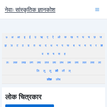
Skip
to
नेवाः सांस्कृतिक ज्ञानकोश
content
७
अ
आ
इ
ई
उ
ऋ
ए
ऐ
ओ
क
ख
ग
घ
च
छ
ज
झ
ञ
ट
ठ
ड
त
थ
द
ध
न
प
फ
ब
भ
म
य
र
ल
व
श
ष
स
ह
लः
लक
लख
लग
लघ
लज
लप
लभ
लम
लय
लल
लस
ला
लि
लु
लू
लो
लौ
ल्
लोक
लोच
लोक चित्रकार